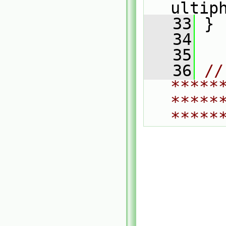
ultip
   33
 }
   34
   35
   36
// 
*****
*****
*****