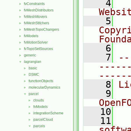
    4
  
fvConstraints
►
Websi
fvMeshDistributors
►
fvMeshMovers
►
    5
  
fvMeshStitchers
►
Copyri
fvMeshTopoChangers
►
fvModels
Found
►
fvMotionSolver
►
    6
  
fvTopoSetSources
►
    7
--
generic
►
lagrangian
▼
-----
basic
►
-----
DSMC
►
functionObjects
►
    8
Li
molecularDynamics
►
    9
  
parcel
▼
OpenF
clouds
►
fvModels
►
   10
integrationScheme
►
   11
  
parcelCloud
►
parcels
▼
softw