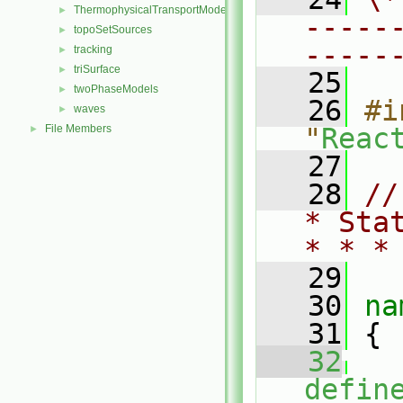
ThermophysicalTransportModels
►
-----
topoSetSources
►
-----
tracking
►
triSurface
►
   25
twoPhaseModels
►
   26
#i
waves
►
File Members
"
Reac
►
   27
   28
//
* Sta
* * *
   29
   30
na
   31
 {
   32
defin