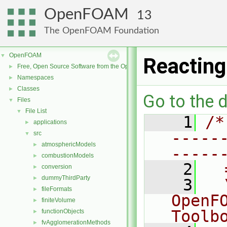
OpenFOAM
13
The OpenFOAM Foundation
OpenFOAM
▼
Reactin
Free, Open Source Software from the OpenFOAM Foundation
►
Namespaces
►
Classes
►
Go to the d
Files
▼
File List
▼
    1
/*
applications
►
-----
src
▼
atmosphericModels
►
-----
combustionModels
►
    2
  
conversion
►
dummyThirdParty
►
    3
  
fileFormats
►
OpenF
finiteVolume
►
Toolb
functionObjects
►
fvAgglomerationMethods
►