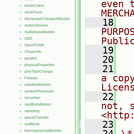
even 
meshCheck
►
MERCH
meshTools
►
MomentumTransportModels
►
   18
  
motionSolvers
►
PURPO
multiphaseModels
►
Publi
ODE
►
OpenFOAM
►
   19
  
OSspecific
►
   20
parallel
►
physicalProperties
►
   21
  
polyTopoChange
►
a cop
Pstream
►
Licen
radiationModels
►
randomProcesses
►
   22
  
renumber
►
not, s
rigidBodyMotion
►
sampling
►
<http
specieTransfer
►
   23
surfMesh
►
   24
\*
thermophysicalModels
►