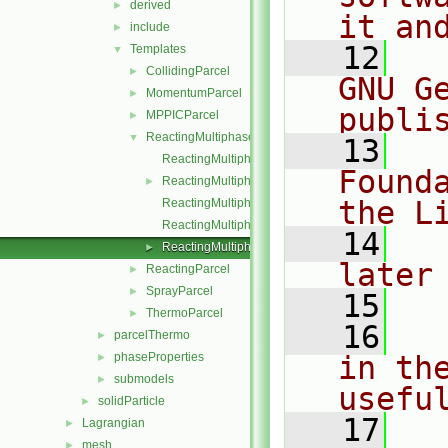
derived
►
it an
include
►
   12
  
Templates
▼
CollidingParcel
►
GNU G
MomentumParcel
►
publi
MPPICParcel
►
ReactingMultiphaseParcel
▼
   13
  
ReactingMultiphaseParcel.C
Found
ReactingMultiphaseParcel.H
►
the L
ReactingMultiphaseParcelI.H
ReactingMultiphaseParcelIO.C
   14
  
ReactingMultiphaseParcelName.C
►
later
ReactingParcel
►
SprayParcel
►
   15
ThermoParcel
►
   16
  
parcelThermo
►
phaseProperties
in the
►
submodels
►
usefu
solidParticle
►
   17
  
Lagrangian
►
mesh
►