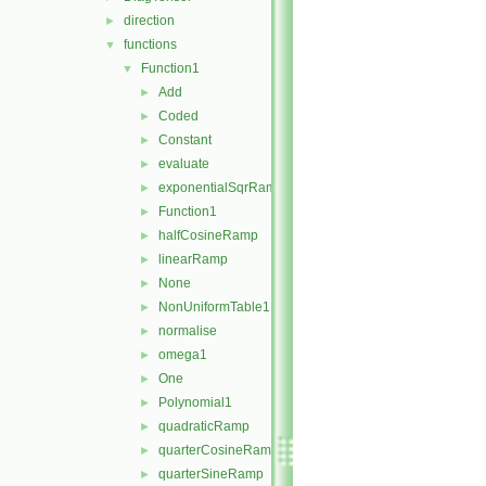
direction
►
functions
▼
Function1
▼
Add
►
Coded
►
Constant
►
evaluate
►
exponentialSqrRamp
►
Function1
►
halfCosineRamp
►
linearRamp
►
None
►
NonUniformTable1
►
normalise
►
omega1
►
One
►
Polynomial1
►
quadraticRamp
►
quarterCosineRamp
►
quarterSineRamp
►