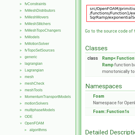
fvConstraints
►
fvMeshDistributors
►
fvMeshMovers
►
fvMeshStitchers
►
fvMeshTopoChangers
►
Go to the source code of th
fvModels
►
fvMotionSolver
►
Classes
fvTopoSetSources
►
generic
►
class
Ramp< Function
lagrangian
►
Ramp
function ba
Lagrangian
►
monotonically t
mesh
►
meshCheck
►
Namespaces
meshTools
►
Foam
MomentumTransportModels
►
Namespace for Ope
motionSolvers
►
multiphaseModels
►
Foam::Function1s
ODE
►
OpenFOAM
▼
algorithms
►
Detailed Descript