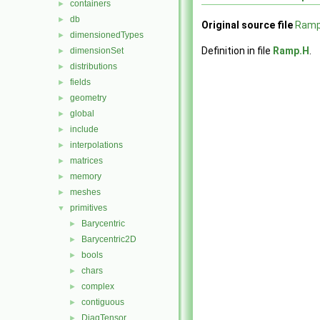
containers
►
db
►
Original source file
Ramp
dimensionedTypes
►
Definition in file
Ramp.H
.
dimensionSet
►
distributions
►
fields
►
geometry
►
global
►
include
►
interpolations
►
matrices
►
memory
►
meshes
►
primitives
▼
Barycentric
►
Barycentric2D
►
bools
►
chars
►
complex
►
contiguous
►
DiagTensor
►