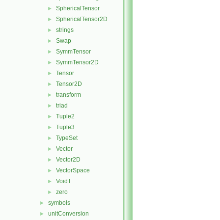
SphericalTensor
►
SphericalTensor2D
►
strings
►
Swap
►
SymmTensor
►
SymmTensor2D
►
Tensor
►
Tensor2D
►
transform
►
triad
►
Tuple2
►
Tuple3
►
TypeSet
►
Vector
►
Vector2D
►
VectorSpace
►
VoidT
►
zero
►
symbols
►
unitConversion
►