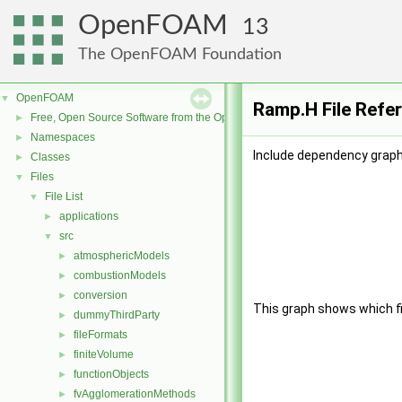
OpenFOAM
13
The OpenFOAM Foundation
OpenFOAM
▼
Ramp.H File Refe
Free, Open Source Software from the OpenFOAM Foundation
►
Namespaces
►
Include dependency graph
Classes
►
Files
▼
File List
▼
applications
►
src
▼
atmosphericModels
►
combustionModels
►
conversion
►
This graph shows which file
dummyThirdParty
►
fileFormats
►
finiteVolume
►
functionObjects
►
fvAgglomerationMethods
►