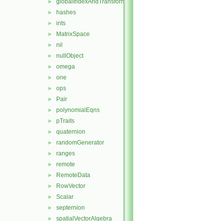
globalIndexAndTransform
►
hashes
►
ints
►
MatrixSpace
►
nil
►
nullObject
►
omega
►
one
►
ops
►
Pair
►
polynomialEqns
►
pTraits
►
quaternion
►
randomGenerator
►
ranges
►
remote
►
RemoteData
►
RowVector
►
Scalar
►
septernion
►
spatialVectorAlgebra
►