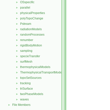
OSspecific
►
parallel
►
physicalProperties
►
polyTopoChange
►
Pstream
►
radiationModels
►
randomProcesses
►
renumber
►
rigidBodyMotion
►
sampling
►
specieTransfer
►
surfMesh
►
thermophysicalModels
►
ThermophysicalTransportModels
►
topoSetSources
►
tracking
►
triSurface
►
twoPhaseModels
►
waves
►
File Members
►