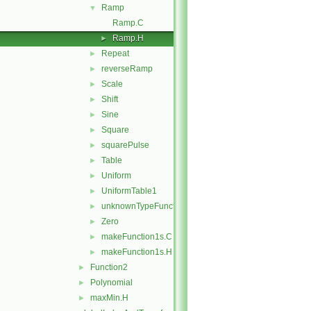
Ramp
▼
Ramp.C
Ramp.H
►
Repeat
►
reverseRamp
►
Scale
►
Shift
►
Sine
►
Square
►
squarePulse
►
Table
►
Uniform
►
UniformTable1
►
unknownTypeFunction1
►
Zero
►
makeFunction1s.C
►
makeFunction1s.H
►
Function2
►
Polynomial
►
maxMin.H
►