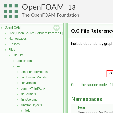
OpenFOAM
13
The OpenFOAM Foundation
OpenFOAM
▼
Q.C File Referenc
Free, Open Source Software from the OpenFOAM Foundation
►
Namespaces
►
Include dependency graph 
Classes
►
Files
▼
File List
▼
applications
►
src
▼
atmosphericModels
►
combustionModels
►
conversion
►
Go to the source code of th
dummyThirdParty
►
fileFormats
►
Namespaces
finiteVolume
►
functionObjects
▼
Foam
field
▼