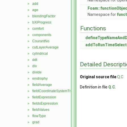
Namespace for Ope
add
►
Foam::functionObje
age
►
Namespace for
func
blendingFactor
►
bXiProgress
►
Functions
comfort
►
components
►
defineTypeNameAnd
CourantNo
►
addToRunTimeSelect
cutLayerAverage
►
cylindrical
►
ddt
►
Detailed Descript
div
►
divide
►
Original source file
Q.C
enstrophy
►
fieldAverage
►
Definition in file
Q.C
.
fieldCoordinateSystemTransform
►
fieldExpression
►
fieldsExpression
►
fieldValues
►
flowType
►
grad
►