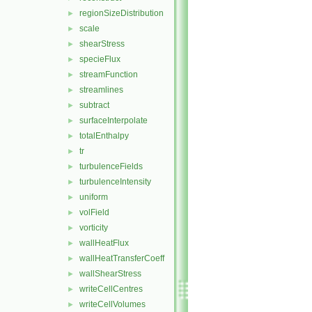
regionSizeDistribution
►
scale
►
shearStress
►
specieFlux
►
streamFunction
►
streamlines
►
subtract
►
surfaceInterpolate
►
totalEnthalpy
►
tr
►
turbulenceFields
►
turbulenceIntensity
►
uniform
►
volField
►
vorticity
►
wallHeatFlux
►
wallHeatTransferCoeff
►
wallShearStress
►
writeCellCentres
►
writeCellVolumes
►