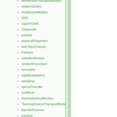
MomentumTransportModels
►
motionSolvers
►
multiphaseModels
►
ODE
►
OpenFOAM
►
OSspecific
►
parallel
►
physicalProperties
►
polyTopoChange
►
Pstream
►
radiationModels
►
randomProcesses
►
renumber
►
rigidBodyMotion
►
sampling
►
specieTransfer
►
surfMesh
►
thermophysicalModels
►
ThermophysicalTransportModels
►
topoSetSources
►
tracking
►