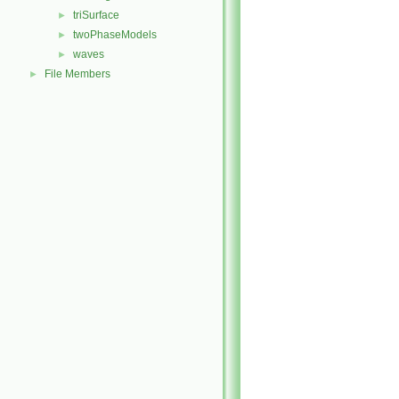
triSurface
►
twoPhaseModels
►
waves
►
File Members
►