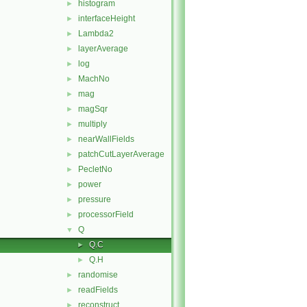
histogram
►
interfaceHeight
►
Lambda2
►
layerAverage
►
log
►
MachNo
►
mag
►
magSqr
►
multiply
►
nearWallFields
►
patchCutLayerAverage
►
PecletNo
►
power
►
pressure
►
processorField
►
Q
▼
Q.C
►
Q.H
►
randomise
►
readFields
►
reconstruct
►