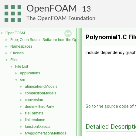
OpenFOAM
13
The OpenFOAM Foundation
OpenFOAM
▼
Polynomial1.C Fi
Free, Open Source Software from the OpenFOAM Foundation
►
Namespaces
►
Include dependency graph
Classes
►
Files
▼
File List
▼
applications
►
src
▼
atmosphericModels
►
combustionModels
►
conversion
►
Go to the source code of th
dummyThirdParty
►
fileFormats
►
finiteVolume
►
Detailed Descript
functionObjects
►
fvAgglomerationMethods
►