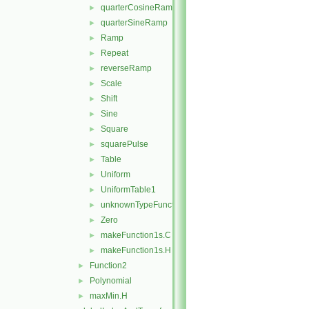
quarterCosineRamp
►
quarterSineRamp
►
Ramp
►
Repeat
►
reverseRamp
►
Scale
►
Shift
►
Sine
►
Square
►
squarePulse
►
Table
►
Uniform
►
UniformTable1
►
unknownTypeFunction1
►
Zero
►
makeFunction1s.C
►
makeFunction1s.H
►
Function2
►
Polynomial
►
maxMin.H
►