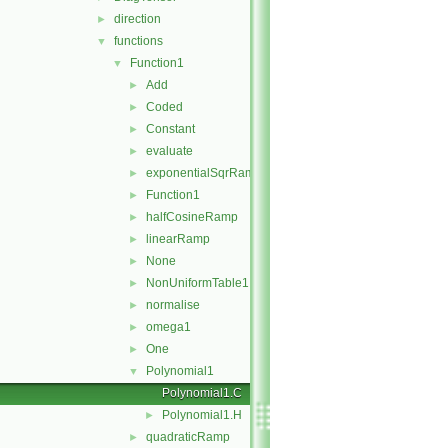
direction
►
functions
▼
Function1
▼
Add
►
Coded
►
Constant
►
evaluate
►
exponentialSqrRamp
►
Function1
►
halfCosineRamp
►
linearRamp
►
None
►
NonUniformTable1
►
normalise
►
omega1
►
One
►
Polynomial1
▼
Polynomial1.C
Polynomial1.H
►
quadraticRamp
►