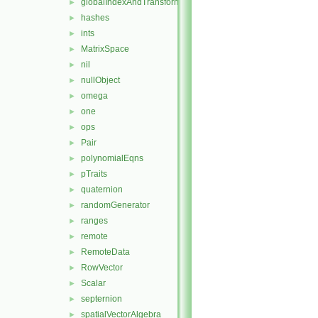
globalIndexAndTransform
►
hashes
►
ints
►
MatrixSpace
►
nil
►
nullObject
►
omega
►
one
►
ops
►
Pair
►
polynomialEqns
►
pTraits
►
quaternion
►
randomGenerator
►
ranges
►
remote
►
RemoteData
►
RowVector
►
Scalar
►
septernion
►
spatialVectorAlgebra
►