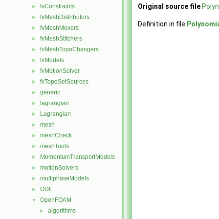
Original source file
Polyn
fvConstraints
►
fvMeshDistributors
►
Definition in file
Polynomi
fvMeshMovers
►
fvMeshStitchers
►
fvMeshTopoChangers
►
fvModels
►
fvMotionSolver
►
fvTopoSetSources
►
generic
►
lagrangian
►
Lagrangian
►
mesh
►
meshCheck
►
meshTools
►
MomentumTransportModels
►
motionSolvers
►
multiphaseModels
►
ODE
►
OpenFOAM
▼
algorithms
►