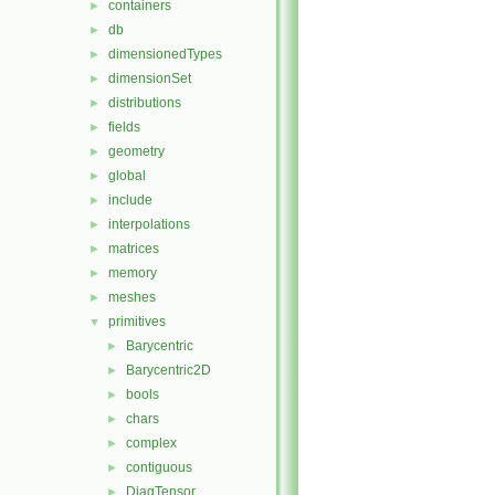
containers
►
db
►
dimensionedTypes
►
dimensionSet
►
distributions
►
fields
►
geometry
►
global
►
include
►
interpolations
►
matrices
►
memory
►
meshes
►
primitives
▼
Barycentric
►
Barycentric2D
►
bools
►
chars
►
complex
►
contiguous
►
DiagTensor
►