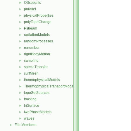
OSspecific
►
parallel
►
physicalProperties
►
polyTopoChange
►
Pstream
►
radiationModels
►
randomProcesses
►
renumber
►
rigidBodyMotion
►
sampling
►
specieTransfer
►
surfMesh
►
thermophysicalModels
►
ThermophysicalTransportModels
►
topoSetSources
►
tracking
►
triSurface
►
twoPhaseModels
►
waves
►
File Members
►