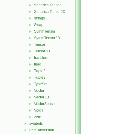
SphericalTensor
►
SphericalTensor2D
►
strings
►
Swap
►
SymmTensor
►
SymmTensor2D
►
Tensor
►
Tensor2D
►
transform
►
triad
►
Tuple2
►
Tuple3
►
TypeSet
►
Vector
►
Vector2D
►
VectorSpace
►
VoidT
►
zero
►
symbols
►
unitConversion
►