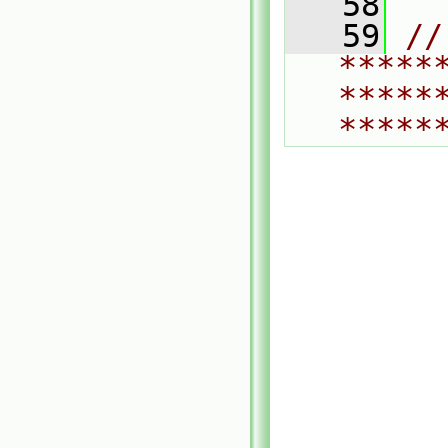
   58
   59
// 
*****
*****
*****