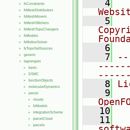
    4
  
fvConstraints
►
Websi
fvMeshDistributors
►
fvMeshMovers
►
    5
  
fvMeshStitchers
►
Copyr
fvMeshTopoChangers
►
fvModels
Found
►
fvMotionSolver
►
    6
  
fvTopoSetSources
►
    7
--
generic
►
lagrangian
▼
-----
basic
►
-----
DSMC
►
functionObjects
►
    8
Li
molecularDynamics
►
    9
  
parcel
▼
OpenF
clouds
►
fvModels
►
   10
integrationScheme
►
   11
  
parcelCloud
►
parcels
►
softw