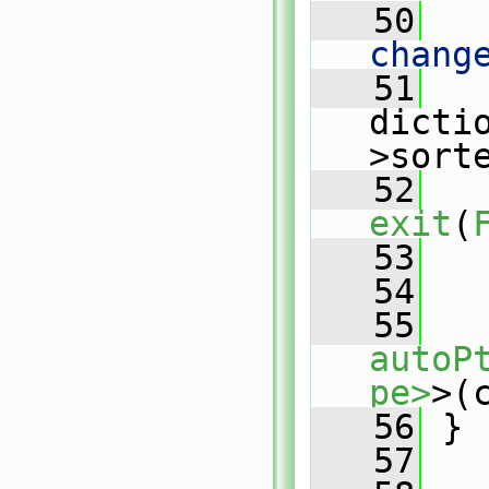
   50
   
chang
   51
   
dicti
>sort
   52
exit
(
   53
   
   54
   55
autoP
pe>
>(
   56
 }
   57