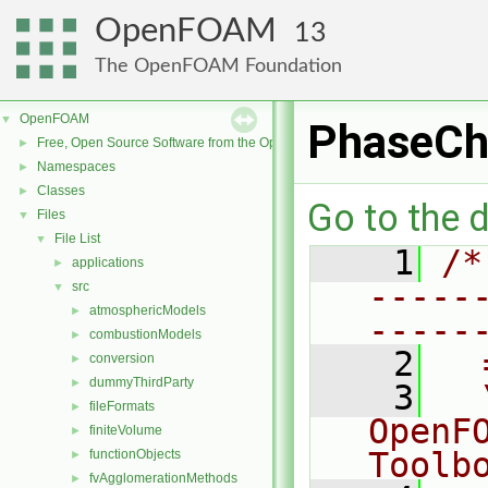
OpenFOAM
13
The OpenFOAM Foundation
OpenFOAM
▼
PhaseCh
Free, Open Source Software from the OpenFOAM Foundation
►
Namespaces
►
Classes
►
Go to the d
Files
▼
File List
▼
    1
/*
applications
►
-----
src
▼
atmosphericModels
►
-----
combustionModels
►
    2
  
conversion
►
dummyThirdParty
►
    3
  
fileFormats
►
OpenF
finiteVolume
►
Toolb
functionObjects
►
fvAgglomerationMethods
►