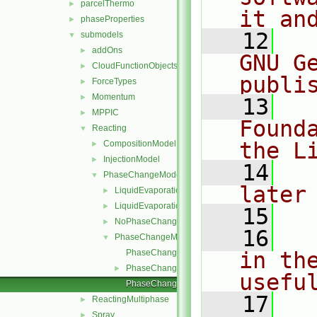
parcelThermo
►
it an
phaseProperties
►
   12
  
submodels
▼
addOns
►
GNU G
CloudFunctionObjects
►
publi
ForceTypes
►
Momentum
►
   13
  
MPPIC
►
Found
Reacting
▼
the L
CompositionModel
►
InjectionModel
►
   14
  
PhaseChangeModel
▼
later
LiquidEvaporation
►
LiquidEvaporationBoil
►
   15
NoPhaseChange
►
   16
  
PhaseChangeModel
▼
PhaseChangeModel.C
in the
PhaseChangeModel.H
►
usefu
PhaseChangeModelNew.C
   17
  
ReactingMultiphase
►
Spray
►