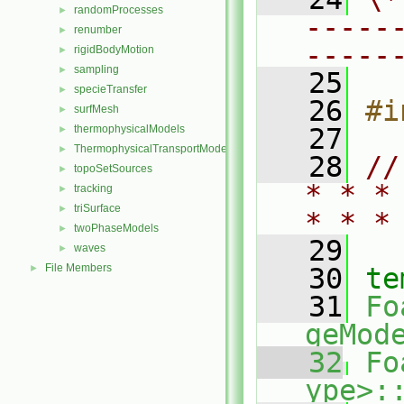
randomProcesses
►
-----
renumber
►
-----
rigidBodyMotion
►
sampling
►
   25
specieTransfer
►
   26
#i
surfMesh
►
thermophysicalModels
   27
►
ThermophysicalTransportModels
►
   28
//
topoSetSources
►
* * *
tracking
►
triSurface
►
* * *
twoPhaseModels
►
   29
waves
►
File Members
►
   30
te
   31
Fo
geMod
   32
Fo
ype>: