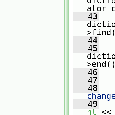
dicti
ator 
   43
dicti
>find
   44
   45
dicti
>end(
   46
   
   47
   48
   
chang
   49
nl
 <<