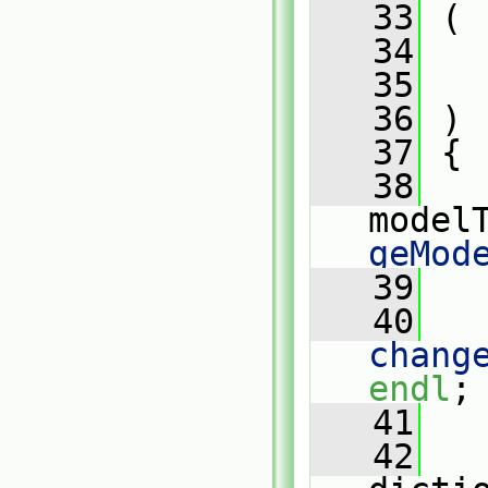
   33
 (
   34
   35
   36
 )
   37
 {
   38
model
geMod
   39
   40
chang
endl
;
   41
   42