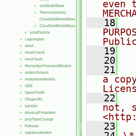
even 
subModelBase
►
MERCH
Thermodynamic
►
CloudSubModelBase.C
   18
  
CloudSubModelBase.H
►
PURPO
solidParticle
►
Publi
Lagrangian
►
mesh
►
   19
  
meshCheck
►
   20
meshTools
►
MomentumTransportModels
►
   21
  
motionSolvers
►
a cop
multiphaseModels
►
Licen
ODE
►
OpenFOAM
►
   22
  
OSspecific
►
not, s
parallel
►
physicalProperties
►
<http
polyTopoChange
►
   23
Pstream
►
   24
\*
radiationModels
►