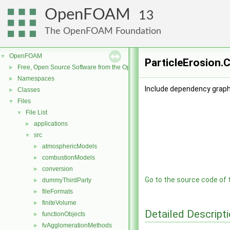
OpenFOAM
13
The OpenFOAM Foundation
OpenFOAM
▼
ParticleErosion.C
Free, Open Source Software from the OpenFOAM Foundation
►
Namespaces
►
Include dependency graph 
Classes
►
Files
▼
File List
▼
applications
►
src
▼
atmosphericModels
►
combustionModels
►
conversion
►
Go to the source code of th
dummyThirdParty
►
fileFormats
►
finiteVolume
►
Detailed Descript
functionObjects
►
fvAgglomerationMethods
►