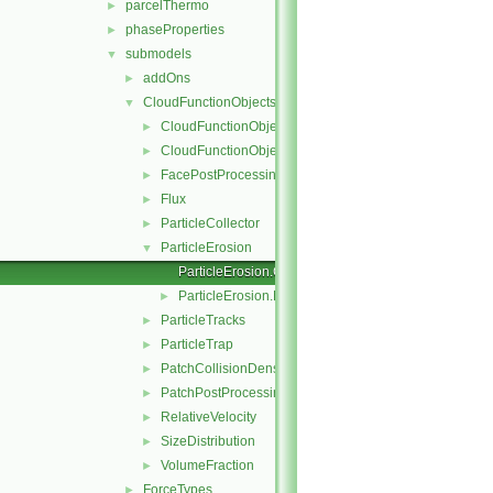
parcelThermo
►
phaseProperties
►
submodels
▼
addOns
►
CloudFunctionObjects
▼
CloudFunctionObject
►
CloudFunctionObjectList
►
FacePostProcessing
►
Flux
►
ParticleCollector
►
ParticleErosion
▼
ParticleErosion.C
ParticleErosion.H
►
ParticleTracks
►
ParticleTrap
►
PatchCollisionDensity
►
PatchPostProcessing
►
RelativeVelocity
►
SizeDistribution
►
VolumeFraction
►
ForceTypes
►