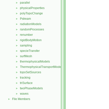
parallel
►
physicalProperties
►
polyTopoChange
►
Pstream
►
radiationModels
►
randomProcesses
►
renumber
►
rigidBodyMotion
►
sampling
►
specieTransfer
►
surfMesh
►
thermophysicalModels
►
ThermophysicalTransportModels
►
topoSetSources
►
tracking
►
triSurface
►
twoPhaseModels
►
waves
►
File Members
►