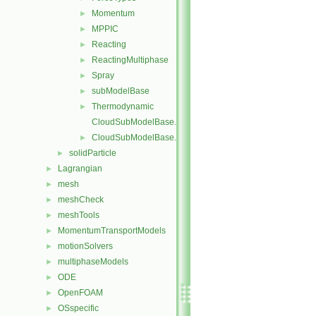
Momentum
►
MPPIC
►
Reacting
►
ReactingMultiphase
►
Spray
►
subModelBase
►
Thermodynamic
►
CloudSubModelBase.C
CloudSubModelBase.H
►
solidParticle
►
Lagrangian
►
mesh
►
meshCheck
►
meshTools
►
MomentumTransportModels
►
motionSolvers
►
multiphaseModels
►
ODE
►
OpenFOAM
►
OSspecific
►