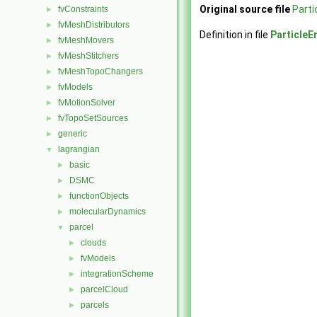
Original source file
Parti
fvConstraints
►
fvMeshDistributors
►
Definition in file
ParticleE
fvMeshMovers
►
fvMeshStitchers
►
fvMeshTopoChangers
►
fvModels
►
fvMotionSolver
►
fvTopoSetSources
►
generic
►
lagrangian
▼
basic
►
DSMC
►
functionObjects
►
molecularDynamics
►
parcel
▼
clouds
►
fvModels
►
integrationScheme
►
parcelCloud
►
parcels
►