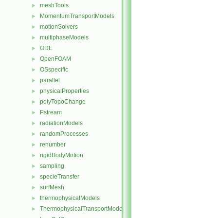
meshTools
►
MomentumTransportModels
►
motionSolvers
►
multiphaseModels
►
ODE
►
OpenFOAM
►
OSspecific
►
parallel
►
physicalProperties
►
polyTopoChange
►
Pstream
►
radiationModels
►
randomProcesses
►
renumber
►
rigidBodyMotion
►
sampling
►
specieTransfer
►
surfMesh
►
thermophysicalModels
►
ThermophysicalTransportModels
►