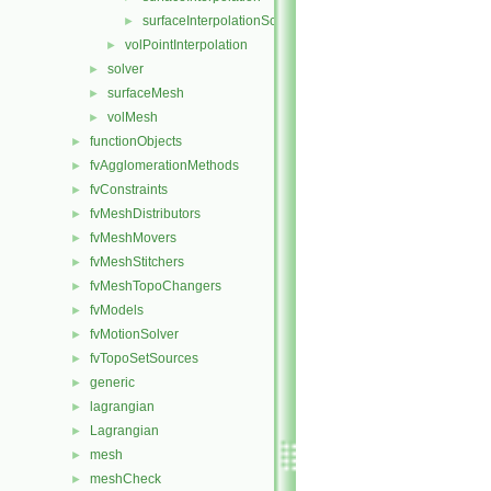
surfaceInterpolationScheme
►
volPointInterpolation
►
solver
►
surfaceMesh
►
volMesh
►
functionObjects
►
fvAgglomerationMethods
►
fvConstraints
►
fvMeshDistributors
►
fvMeshMovers
►
fvMeshStitchers
►
fvMeshTopoChangers
►
fvModels
►
fvMotionSolver
►
fvTopoSetSources
►
generic
►
lagrangian
►
Lagrangian
►
mesh
►
meshCheck
►