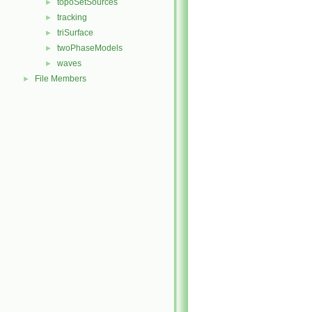
topoSetSources
►
tracking
►
triSurface
►
twoPhaseModels
►
waves
►
File Members
►