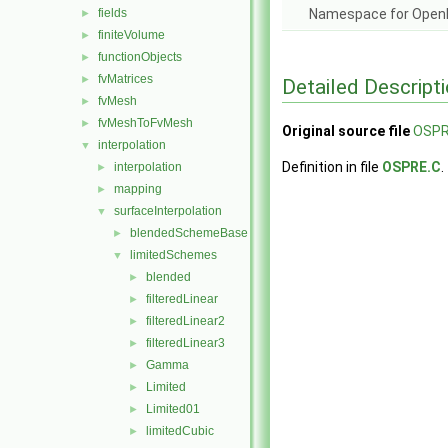
fields
Namespace for Ope
►
finiteVolume
►
functionObjects
►
fvMatrices
►
Detailed Descript
fvMesh
►
fvMeshToFvMesh
►
Original source file
OSPR
interpolation
▼
Definition in file
OSPRE.C
.
interpolation
►
mapping
►
surfaceInterpolation
▼
blendedSchemeBase
►
limitedSchemes
▼
blended
►
filteredLinear
►
filteredLinear2
►
filteredLinear3
►
Gamma
►
Limited
►
Limited01
►
limitedCubic
►