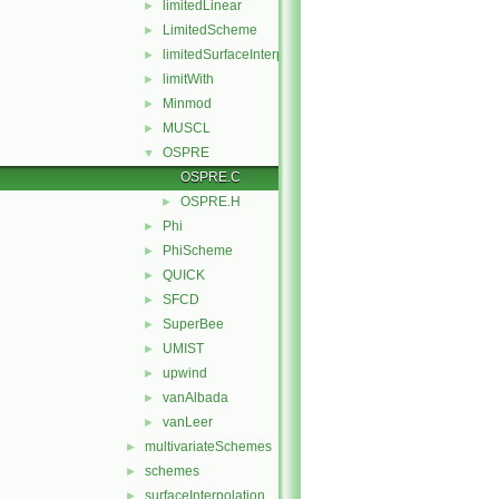
limitedLinear
►
LimitedScheme
►
limitedSurfaceInterpolationScheme
►
limitWith
►
Minmod
►
MUSCL
►
OSPRE
▼
OSPRE.C
OSPRE.H
►
Phi
►
PhiScheme
►
QUICK
►
SFCD
►
SuperBee
►
UMIST
►
upwind
►
vanAlbada
►
vanLeer
►
multivariateSchemes
►
schemes
►
surfaceInterpolation
►