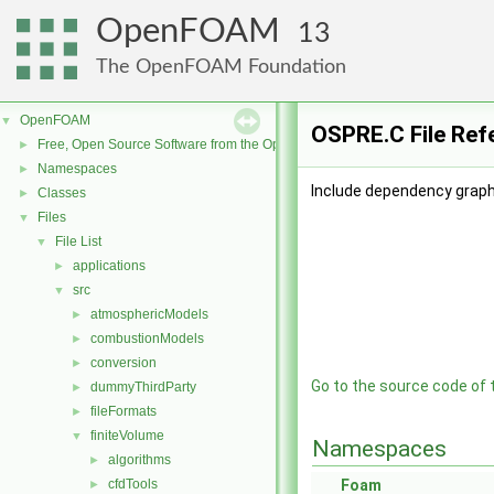
OpenFOAM
13
The OpenFOAM Foundation
OpenFOAM
▼
OSPRE.C File Ref
Free, Open Source Software from the OpenFOAM Foundation
►
Namespaces
►
Include dependency graph
Classes
►
Files
▼
File List
▼
applications
►
src
▼
atmosphericModels
►
combustionModels
►
conversion
►
Go to the source code of th
dummyThirdParty
►
fileFormats
►
finiteVolume
▼
Namespaces
algorithms
►
cfdTools
Foam
►