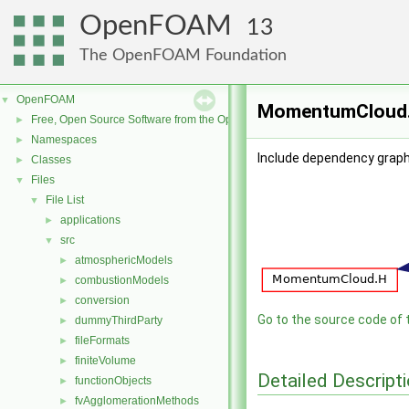
OpenFOAM
13
The OpenFOAM Foundation
OpenFOAM
▼
MomentumCloud.C
Free, Open Source Software from the OpenFOAM Foundation
►
Namespaces
►
Include dependency grap
Classes
►
Files
▼
File List
▼
applications
►
src
▼
atmosphericModels
►
combustionModels
►
conversion
►
Go to the source code of th
dummyThirdParty
►
fileFormats
►
finiteVolume
►
Detailed Descript
functionObjects
►
fvAgglomerationMethods
►