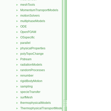
meshTools
►
MomentumTransportModels
►
motionSolvers
►
multiphaseModels
►
ODE
►
OpenFOAM
►
OSspecific
►
parallel
►
physicalProperties
►
polyTopoChange
►
Pstream
►
radiationModels
►
randomProcesses
►
renumber
►
rigidBodyMotion
►
sampling
►
specieTransfer
►
surfMesh
►
thermophysicalModels
►
ThermophysicalTransportModels
►