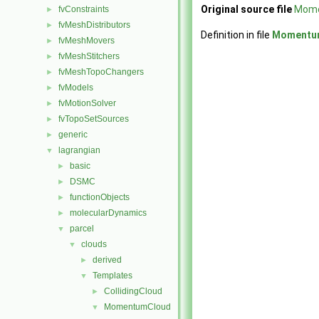
Original source file
Mome
fvConstraints
►
fvMeshDistributors
►
Definition in file
Momentu
fvMeshMovers
►
fvMeshStitchers
►
fvMeshTopoChangers
►
fvModels
►
fvMotionSolver
►
fvTopoSetSources
►
generic
►
lagrangian
▼
basic
►
DSMC
►
functionObjects
►
molecularDynamics
►
parcel
▼
clouds
▼
derived
►
Templates
▼
CollidingCloud
►
MomentumCloud
▼