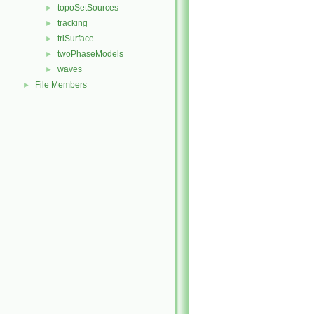
topoSetSources
►
tracking
►
triSurface
►
twoPhaseModels
►
waves
►
File Members
►