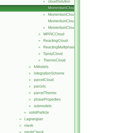
cloudSolution
►
MomentumCloud.C
MomentumCloud.H
►
MomentumCloudI.H
MomentumCloudName.C
►
MPPICCloud
►
ReactingCloud
►
ReactingMultiphaseCloud
►
SprayCloud
►
ThermoCloud
►
fvModels
►
integrationScheme
►
parcelCloud
►
parcels
►
parcelThermo
►
phaseProperties
►
submodels
►
solidParticle
►
Lagrangian
►
mesh
►
meshCheck
►