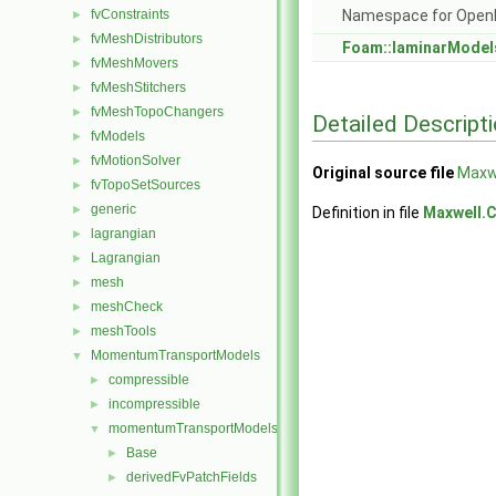
fvConstraints
Namespace for Ope
►
fvMeshDistributors
►
Foam::laminarModel
fvMeshMovers
►
fvMeshStitchers
►
fvMeshTopoChangers
►
Detailed Descript
fvModels
►
fvMotionSolver
►
Original source file
Maxw
fvTopoSetSources
►
generic
►
Definition in file
Maxwell.
lagrangian
►
Lagrangian
►
mesh
►
meshCheck
►
meshTools
►
MomentumTransportModels
▼
compressible
►
incompressible
►
momentumTransportModels
▼
Base
►
derivedFvPatchFields
►