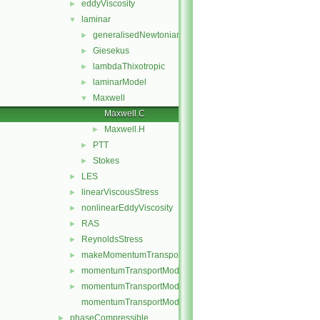
eddyViscosity
►
laminar
▼
generalisedNewtonian
►
Giesekus
►
lambdaThixotropic
►
laminarModel
►
Maxwell
▼
Maxwell.C
Maxwell.H
►
PTT
►
Stokes
►
LES
►
linearViscousStress
►
nonlinearEddyViscosity
►
RAS
►
ReynoldsStress
►
makeMomentumTransportModel.H
►
momentumTransportModel.C
►
momentumTransportModel.H
►
momentumTransportModelTemplates.C
phaseCompressible
►