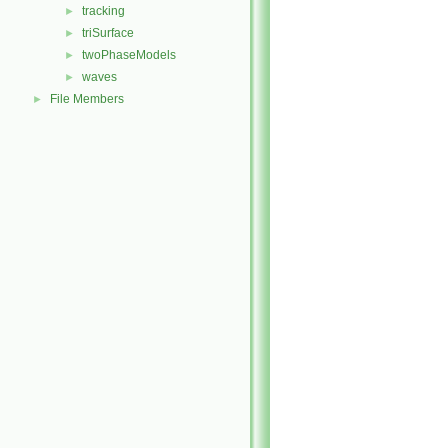
tracking
►
triSurface
►
twoPhaseModels
►
waves
►
File Members
►