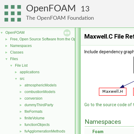
OpenFOAM
13
The OpenFOAM Foundation
OpenFOAM
▼
Maxwell.C File R
Free, Open Source Software from the OpenFOAM Foundation
►
Namespaces
►
Include dependency graph
Classes
►
Files
▼
File List
▼
applications
►
src
▼
atmosphericModels
►
combustionModels
►
conversion
►
Go to the source code of th
dummyThirdParty
►
fileFormats
►
finiteVolume
►
Namespaces
functionObjects
►
fvAgglomerationMethods
Foam
►