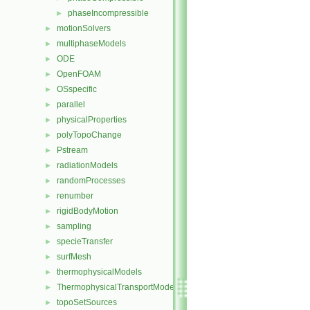
phaseIncompressible
►
motionSolvers
►
multiphaseModels
►
ODE
►
OpenFOAM
►
OSspecific
►
parallel
►
physicalProperties
►
polyTopoChange
►
Pstream
►
radiationModels
►
randomProcesses
►
renumber
►
rigidBodyMotion
►
sampling
►
specieTransfer
►
surfMesh
►
thermophysicalModels
►
ThermophysicalTransportModels
►
topoSetSources
►