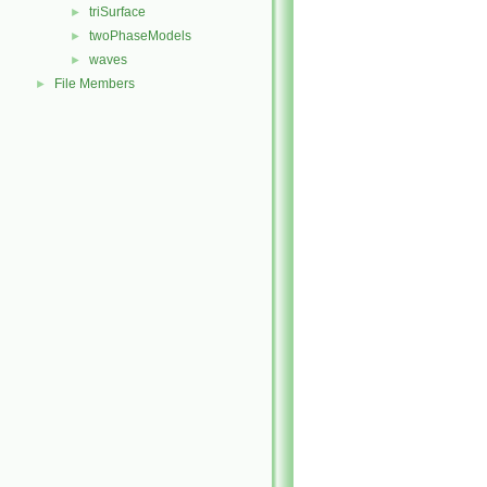
triSurface
►
twoPhaseModels
►
waves
►
File Members
►