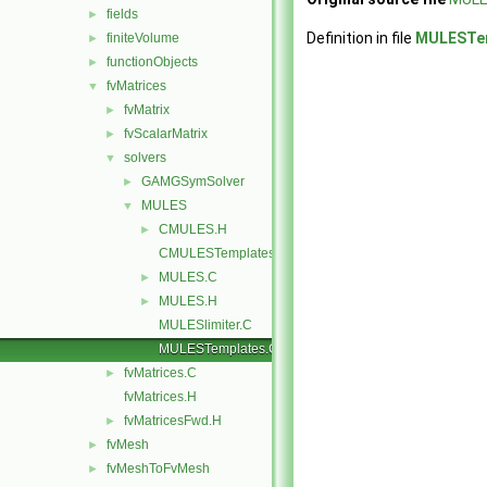
fields
►
Definition in file
MULESTem
finiteVolume
►
functionObjects
►
fvMatrices
▼
fvMatrix
►
fvScalarMatrix
►
solvers
▼
GAMGSymSolver
►
MULES
▼
CMULES.H
►
CMULESTemplates.C
MULES.C
►
MULES.H
►
MULESlimiter.C
MULESTemplates.C
fvMatrices.C
►
fvMatrices.H
fvMatricesFwd.H
►
fvMesh
►
fvMeshToFvMesh
►