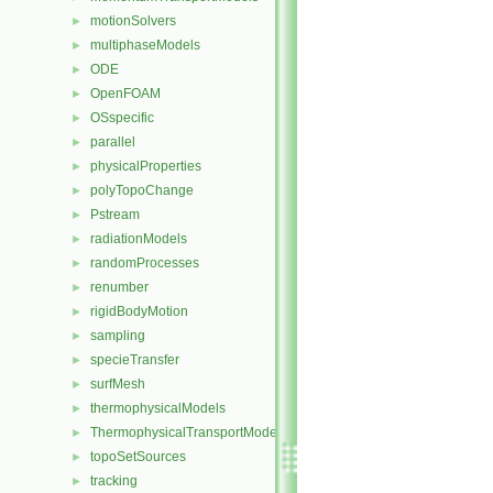
motionSolvers
►
multiphaseModels
►
ODE
►
OpenFOAM
►
OSspecific
►
parallel
►
physicalProperties
►
polyTopoChange
►
Pstream
►
radiationModels
►
randomProcesses
►
renumber
►
rigidBodyMotion
►
sampling
►
specieTransfer
►
surfMesh
►
thermophysicalModels
►
ThermophysicalTransportModels
►
topoSetSources
►
tracking
►