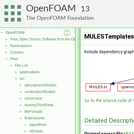
OpenFOAM
13
The OpenFOAM Foundation
OpenFOAM
▼
MULESTemplates.
Free, Open Source Software from the OpenFOAM Foundation
►
Namespaces
►
Include dependency grap
Classes
►
Files
▼
File List
▼
applications
►
src
▼
atmosphericModels
►
combustionModels
►
conversion
►
Go to the source code of th
dummyThirdParty
►
fileFormats
►
finiteVolume
▼
Detailed Descript
algorithms
►
cfdTools
►
Original source file
MULE