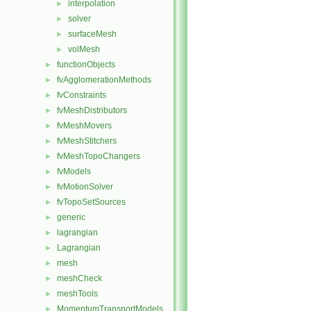
interpolation
►
solver
►
surfaceMesh
►
volMesh
►
functionObjects
►
fvAgglomerationMethods
►
fvConstraints
►
fvMeshDistributors
►
fvMeshMovers
►
fvMeshStitchers
►
fvMeshTopoChangers
►
fvModels
►
fvMotionSolver
►
fvTopoSetSources
►
generic
►
lagrangian
►
Lagrangian
►
mesh
►
meshCheck
►
meshTools
►
MomentumTransportModels
►