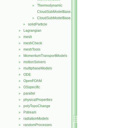
Thermodynamic
►
CloudSubModelBase.C
CloudSubModelBase.H
►
solidParticle
►
Lagrangian
►
mesh
►
meshCheck
►
meshTools
►
MomentumTransportModels
►
motionSolvers
►
multiphaseModels
►
ODE
►
OpenFOAM
►
OSspecific
►
parallel
►
physicalProperties
►
polyTopoChange
►
Pstream
►
radiationModels
►
randomProcesses
►