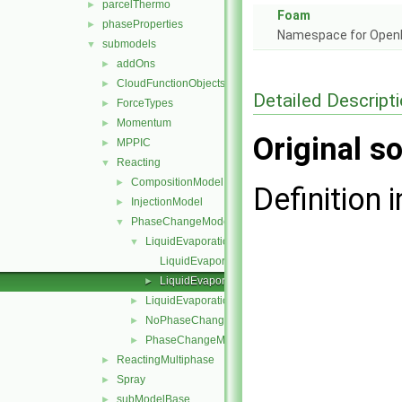
parcelThermo
►
Foam
phaseProperties
►
Namespace for Ope
submodels
▼
addOns
►
CloudFunctionObjects
►
Detailed Descript
ForceTypes
►
Momentum
►
Original so
MPPIC
►
Reacting
▼
CompositionModel
►
Definition i
InjectionModel
►
PhaseChangeModel
▼
LiquidEvaporation
▼
LiquidEvaporation.C
LiquidEvaporation.H
►
LiquidEvaporationBoil
►
NoPhaseChange
►
PhaseChangeModel
►
ReactingMultiphase
►
Spray
►
subModelBase
►