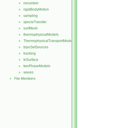
renumber
►
rigidBodyMotion
►
sampling
►
specieTransfer
►
surfMesh
►
thermophysicalModels
►
ThermophysicalTransportModels
►
topoSetSources
►
tracking
►
triSurface
►
twoPhaseModels
►
waves
►
File Members
►