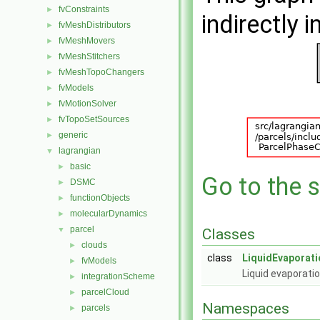
fvConstraints
►
indirectly i
fvMeshDistributors
►
fvMeshMovers
►
fvMeshStitchers
►
fvMeshTopoChangers
►
fvModels
►
fvMotionSolver
►
fvTopoSetSources
►
generic
►
lagrangian
▼
basic
►
Go to the s
DSMC
►
functionObjects
►
molecularDynamics
►
parcel
▼
Classes
clouds
►
class
LiquidEvaporati
fvModels
►
Liquid evaporati
integrationScheme
►
parcelCloud
►
Namespaces
parcels
►