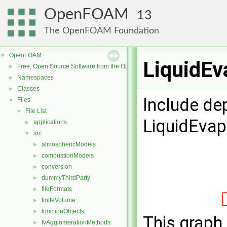
OpenFOAM
13
The OpenFOAM Foundation
OpenFOAM
▼
LiquidEv
Free, Open Source Software from the OpenFOAM Foundation
►
Namespaces
►
Classes
►
Include de
Files
▼
File List
▼
LiquidEvap
applications
►
src
▼
atmosphericModels
►
combustionModels
►
conversion
►
dummyThirdParty
►
fileFormats
►
finiteVolume
►
functionObjects
►
This graph 
fvAgglomerationMethods
►