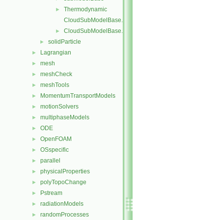
Thermodynamic
►
CloudSubModelBase.C
CloudSubModelBase.H
►
solidParticle
►
Lagrangian
►
mesh
►
meshCheck
►
meshTools
►
MomentumTransportModels
►
motionSolvers
►
multiphaseModels
►
ODE
►
OpenFOAM
►
OSspecific
►
parallel
►
physicalProperties
►
polyTopoChange
►
Pstream
►
radiationModels
►
randomProcesses
►