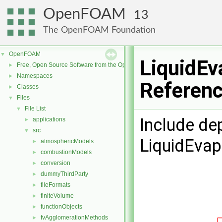
OpenFOAM
13
The OpenFOAM Foundation
OpenFOAM
▼
LiquidEv
Free, Open Source Software from the OpenFOAM Foundation
►
Namespaces
►
Referen
Classes
►
Files
▼
File List
▼
Include de
applications
►
src
▼
LiquidEvap
atmosphericModels
►
combustionModels
►
conversion
►
dummyThirdParty
►
fileFormats
►
finiteVolume
►
functionObjects
►
fvAgglomerationMethods
►