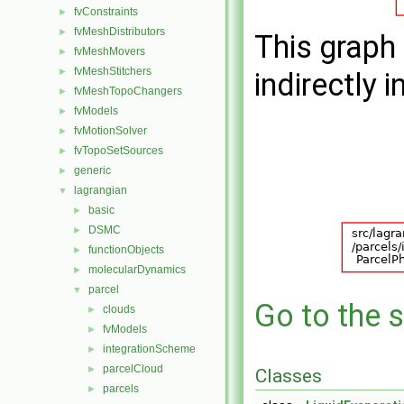
fvConstraints
►
fvMeshDistributors
►
This graph 
fvMeshMovers
►
fvMeshStitchers
►
indirectly i
fvMeshTopoChangers
►
fvModels
►
fvMotionSolver
►
fvTopoSetSources
►
generic
►
lagrangian
▼
basic
►
DSMC
►
functionObjects
►
molecularDynamics
►
parcel
▼
Go to the s
clouds
►
fvModels
►
integrationScheme
►
parcelCloud
►
Classes
parcels
►