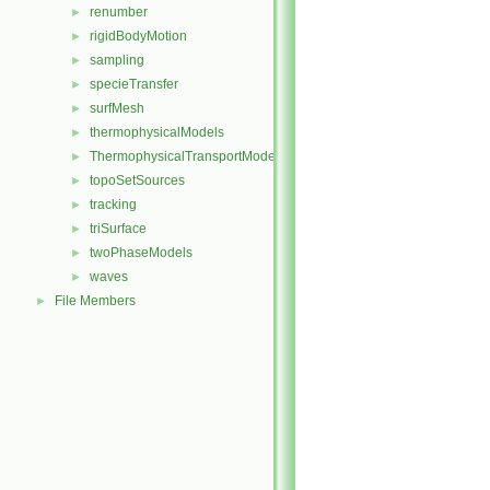
renumber
►
rigidBodyMotion
►
sampling
►
specieTransfer
►
surfMesh
►
thermophysicalModels
►
ThermophysicalTransportModels
►
topoSetSources
►
tracking
►
triSurface
►
twoPhaseModels
►
waves
►
File Members
►