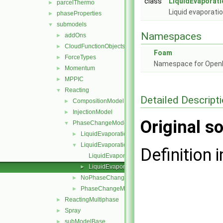
class
LiquidEvaporati
parcelThermo
►
Liquid evaporati
phaseProperties
►
submodels
▼
Namespaces
addOns
►
CloudFunctionObjects
►
Foam
ForceTypes
►
Namespace for Ope
Momentum
►
MPPIC
►
Reacting
▼
Detailed Descript
CompositionModel
►
InjectionModel
►
Original so
PhaseChangeModel
▼
LiquidEvaporation
►
LiquidEvaporationBoil
▼
Definition i
LiquidEvaporationBoil.C
LiquidEvaporationBoil.H
►
NoPhaseChange
►
PhaseChangeModel
►
ReactingMultiphase
►
Spray
►
subModelBase
►