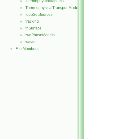
thermophysicalModels
►
ThermophysicalTransportModels
►
topoSetSources
►
tracking
►
triSurface
►
twoPhaseModels
►
waves
►
File Members
►