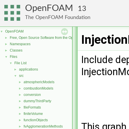
OpenFOAM
13
The OpenFOAM Foundation
OpenFOAM
▼
Injectio
Free, Open Source Software from the OpenFOAM Foundation
►
Namespaces
►
Classes
►
Include de
Files
▼
File List
▼
InjectionM
applications
►
src
▼
atmosphericModels
►
combustionModels
►
conversion
►
dummyThirdParty
►
fileFormats
►
finiteVolume
►
functionObjects
►
This graph 
fvAgglomerationMethods
►