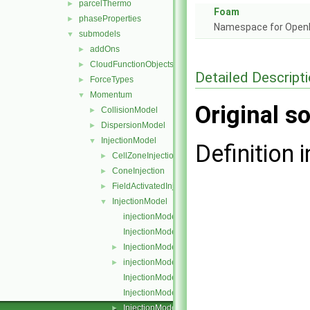
parcelThermo
►
Foam
phaseProperties
►
Namespace for Ope
submodels
▼
addOns
►
CloudFunctionObjects
►
Detailed Descript
ForceTypes
►
Momentum
▼
Original so
CollisionModel
►
DispersionModel
►
InjectionModel
▼
Definition i
CellZoneInjection
►
ConeInjection
►
FieldActivatedInjection
►
InjectionModel
▼
injectionModel.C
InjectionModel.C
InjectionModel.H
►
injectionModel.H
►
InjectionModelI.H
InjectionModelList.C
InjectionModelList.H
►