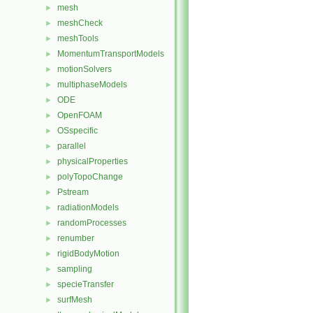
mesh
►
meshCheck
►
meshTools
►
MomentumTransportModels
►
motionSolvers
►
multiphaseModels
►
ODE
►
OpenFOAM
►
OSspecific
►
parallel
►
physicalProperties
►
polyTopoChange
►
Pstream
►
radiationModels
►
randomProcesses
►
renumber
►
rigidBodyMotion
►
sampling
►
specieTransfer
►
surfMesh
►