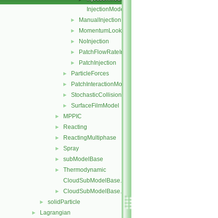
InjectionModelNew.C
ManualInjection
►
MomentumLookupTableInjection
►
NoInjection
►
PatchFlowRateInjection
►
PatchInjection
►
ParticleForces
►
PatchInteractionModel
►
StochasticCollision
►
SurfaceFilmModel
►
MPPIC
►
Reacting
►
ReactingMultiphase
►
Spray
►
subModelBase
►
Thermodynamic
►
CloudSubModelBase.C
CloudSubModelBase.H
►
solidParticle
►
Lagrangian
►