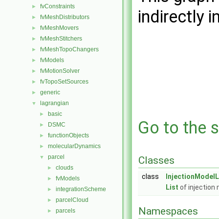
fvConstraints
►
indirectly i
fvMeshDistributors
►
fvMeshMovers
►
fvMeshStitchers
►
fvMeshTopoChangers
►
fvModels
►
fvMotionSolver
►
fvTopoSetSources
►
generic
►
lagrangian
▼
basic
►
Go to the s
DSMC
►
functionObjects
►
molecularDynamics
►
parcel
▼
Classes
clouds
►
class
InjectionModelL
fvModels
►
List
of injection
integrationScheme
►
parcelCloud
►
Namespaces
parcels
►