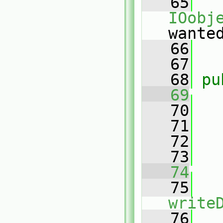
   65
IOobj
wante
   66
   67
   68
pu
   69
   70
   71
   72
   73
   74
   75
write
   76