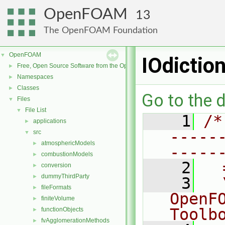
OpenFOAM
13
The OpenFOAM Foundation
OpenFOAM
▼
IOdictio
Free, Open Source Software from the OpenFOAM Foundation
►
Namespaces
►
Classes
►
Go to the d
Files
▼
File List
▼
    1
/*
applications
►
-----
src
▼
atmosphericModels
►
-----
combustionModels
►
    2
  
conversion
►
dummyThirdParty
►
    3
  
fileFormats
►
OpenF
finiteVolume
►
Toolb
functionObjects
►
fvAgglomerationMethods
►