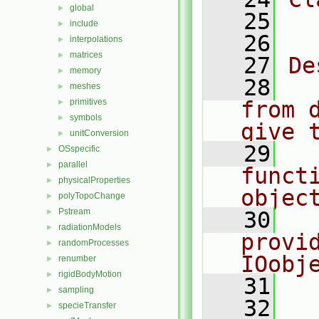
global
►
   25
  
include
►
   26
interpolations
►
matrices
►
   27
De
memory
►
   28
  
meshes
►
primitives
from 
►
symbols
►
give 
unitConversion
►
   29
  
OSspecific
►
parallel
►
functi
physicalProperties
►
objec
polyTopoChange
►
Pstream
►
   30
  
radiationModels
►
provi
randomProcesses
►
IOobj
renumber
►
rigidBodyMotion
►
   31
  
sampling
►
   32
specieTransfer
►