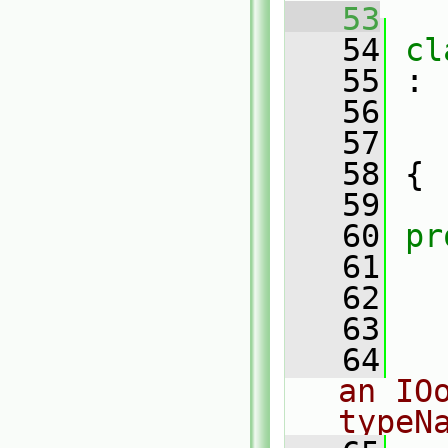
   53
   54
cl
   55
 :
   56
   57
   58
 {
   59
   60
pr
   61
   62
   63
   64
an IOo
typeN