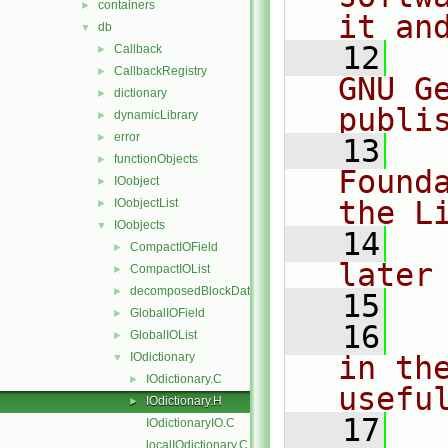
containers
►
it an
db
▼
   12
  
Callback
►
CallbackRegistry
►
GNU G
dictionary
►
publi
dynamicLibrary
►
error
►
   13
  
functionObjects
►
Found
IOobject
►
the L
IOobjectList
►
IOobjects
▼
   14
  
CompactIOField
►
later
CompactIOList
►
decomposedBlockData
►
   15
GlobalIOField
►
   16
  
GlobalIOList
►
IOdictionary
in the
▼
IOdictionary.C
►
usefu
IOdictionary.H
►
   17
  
IOdictionaryIO.C
localIOdictionary.C