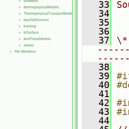
surfMesh
►
   33
So
thermophysicalModels
►
   34
  
ThermophysicalTransportModels
►
   35
  
topoSetSources
►
tracking
►
   36
triSurface
►
   37
\*
twoPhaseModels
►
waves
►
-----
File Members
►
-----
   38
   39
#i
   40
#d
   41
   42
#i
   43
#i
   44