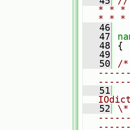
   45
//
* * *
* * *
   46
   47
na
   48
 {
   49
   50
/*
-----
-----
   51
  
IOdic
   52
\*
-----
-----