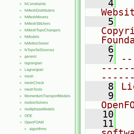
    4
  
fvConstraints
►
Websi
fvMeshDistributors
►
fvMeshMovers
►
    5
  
fvMeshStitchers
►
Copyr
fvMeshTopoChangers
►
fvModels
Found
►
fvMotionSolver
►
    6
  
fvTopoSetSources
►
    7
--
generic
►
lagrangian
►
-----
Lagrangian
►
-----
mesh
►
meshCheck
►
    8
Li
meshTools
►
    9
  
MomentumTransportModels
►
OpenF
motionSolvers
►
multiphaseModels
►
   10
ODE
►
   11
  
OpenFOAM
▼
algorithms
►
softw