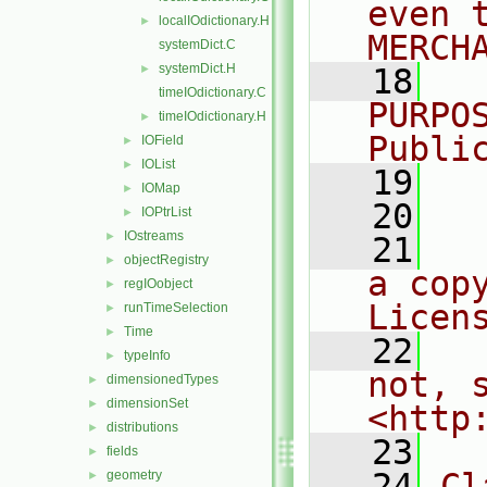
even 
localIOdictionary.H
►
MERCH
systemDict.C
systemDict.H
►
   18
  
timeIOdictionary.C
PURPO
timeIOdictionary.H
►
Publi
IOField
►
IOList
►
   19
  
IOMap
►
   20
IOPtrList
►
IOstreams
►
   21
  
objectRegistry
►
a cop
regIOobject
►
Licen
runTimeSelection
►
Time
►
   22
  
typeInfo
►
not, s
dimensionedTypes
►
dimensionSet
►
<http
distributions
►
   23
fields
►
   24
Cl
geometry
►