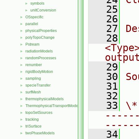
symbols
►
   25
  
unitConversion
►
   26
OSspecific
►
parallel
►
   27
De
physicalProperties
►
   28
  
polyTopoChange
►
Pstream
<Type
►
radiationModels
►
outpu
randomProcesses
►
   29
renumber
►
rigidBodyMotion
►
   30
So
sampling
►
   31
  
specieTransfer
►
surfMesh
►
   32
thermophysicalModels
►
   33
\*
ThermophysicalTransportModels
►
-----
topoSetSources
►
tracking
►
-----
triSurface
►
   34
twoPhaseModels
►