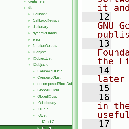
containers
►
it an
db
▼
   12
  
Callback
►
CallbackRegistry
►
GNU G
dictionary
►
publi
dynamicLibrary
►
error
►
   13
  
functionObjects
►
Found
IOobject
►
the L
IOobjectList
►
IOobjects
▼
   14
  
CompactIOField
►
later
CompactIOList
►
decomposedBlockData
►
   15
GlobalIOField
►
   16
  
GlobalIOList
►
IOdictionary
in the
►
IOField
►
usefu
IOList
▼
   17
  
IOList.C
IOList.H
►