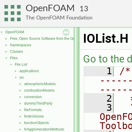
OpenFOAM
13
The OpenFOAM Foundation
OpenFOAM
▼
IOList.H
Free, Open Source Software from the OpenFOAM Foundation
►
Namespaces
►
Classes
►
Go to the d
Files
▼
File List
▼
    1
/*
applications
►
-----
src
▼
atmosphericModels
►
-----
combustionModels
►
    2
  
conversion
►
dummyThirdParty
►
    3
  
fileFormats
►
OpenF
finiteVolume
►
Toolb
functionObjects
►
fvAgglomerationMethods
►