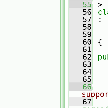
   55
 >
   56
cl
   57
 :
   58
   59
   60
 {
   61
   62
pu
   63
   64
   65
   66
suppo
   67