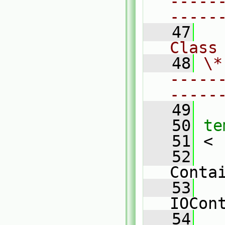
-----
-----
   47
Class
   48
\*
-----
-----
   49
   50
te
   51
 <
   52
Conta
   53
IOCon
   54