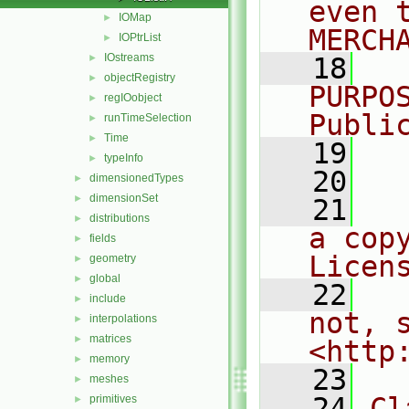
even 
IOMap
►
MERCH
IOPtrList
►
IOstreams
►
   18
  
objectRegistry
►
PURPO
regIOobject
►
Publi
runTimeSelection
►
Time
►
   19
  
typeInfo
►
   20
dimensionedTypes
►
dimensionSet
►
   21
  
distributions
►
a cop
fields
►
Licen
geometry
►
global
►
   22
  
include
►
not, s
interpolations
►
matrices
►
<http
memory
►
   23
meshes
►
   24
Cl
primitives
►