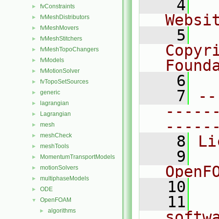
    4
  
fvConstraints
►
Websi
fvMeshDistributors
►
fvMeshMovers
►
    5
  
fvMeshStitchers
►
Copyr
fvMeshTopoChangers
►
fvModels
Found
►
fvMotionSolver
►
    6
  
fvTopoSetSources
►
    7
--
generic
►
lagrangian
►
-----
Lagrangian
►
-----
mesh
►
meshCheck
►
    8
Li
meshTools
►
    9
  
MomentumTransportModels
►
OpenF
motionSolvers
►
multiphaseModels
►
   10
ODE
►
   11
  
OpenFOAM
▼
algorithms
►
softw