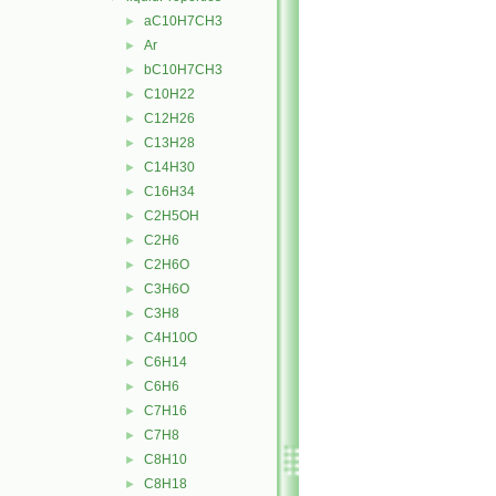
aC10H7CH3
►
Ar
►
bC10H7CH3
►
C10H22
►
C12H26
►
C13H28
►
C14H30
►
C16H34
►
C2H5OH
►
C2H6
►
C2H6O
►
C3H6O
►
C3H8
►
C4H10O
►
C6H14
►
C6H6
►
C7H16
►
C7H8
►
C8H10
►
C8H18
►