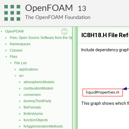
OpenFOAM
13
The OpenFOAM Foundation
OpenFOAM
▼
IC8H18.H File Re
Free, Open Source Software from the OpenFOAM Foundation
►
Namespaces
►
Include dependency graph
Classes
►
Files
▼
File List
▼
applications
►
src
▼
atmosphericModels
►
combustionModels
►
conversion
►
dummyThirdParty
►
This graph shows which file
fileFormats
►
finiteVolume
►
functionObjects
►
fvAgglomerationMethods
►