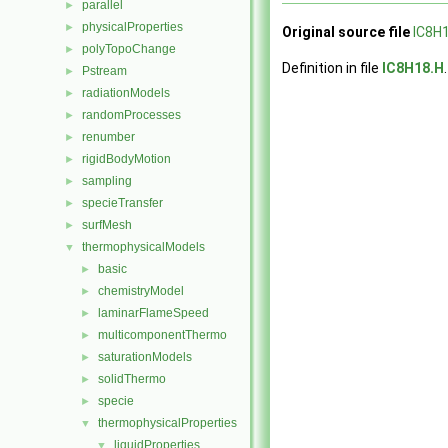
parallel
►
physicalProperties
►
Original source file
IC8H
polyTopoChange
►
Definition in file
IC8H18.H
.
Pstream
►
radiationModels
►
randomProcesses
►
renumber
►
rigidBodyMotion
►
sampling
►
specieTransfer
►
surfMesh
►
thermophysicalModels
▼
basic
►
chemistryModel
►
laminarFlameSpeed
►
multicomponentThermo
►
saturationModels
►
solidThermo
►
specie
►
thermophysicalProperties
▼
liquidProperties
▼