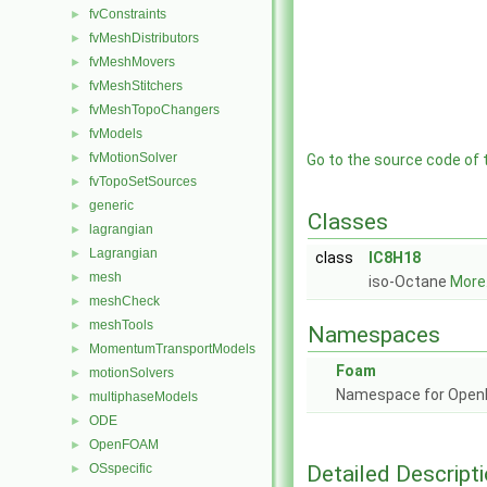
fvConstraints
►
fvMeshDistributors
►
fvMeshMovers
►
fvMeshStitchers
►
fvMeshTopoChangers
►
fvModels
►
fvMotionSolver
►
Go to the source code of th
fvTopoSetSources
►
generic
►
Classes
lagrangian
►
Lagrangian
►
class
IC8H18
mesh
►
iso-Octane
More.
meshCheck
►
meshTools
►
Namespaces
MomentumTransportModels
►
Foam
motionSolvers
►
Namespace for Ope
multiphaseModels
►
ODE
►
OpenFOAM
►
Detailed Descript
OSspecific
►