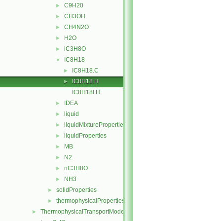
C9H20
►
CH3OH
►
CH4N2O
►
H2O
►
iC3H8O
►
IC8H18
▼
IC8H18.C
►
IC8H18.H
►
IC8H18I.H
IDEA
►
liquid
►
liquidMixtureProperties
►
liquidProperties
►
MB
►
N2
►
nC3H8O
►
NH3
►
solidProperties
►
thermophysicalProperties
►
ThermophysicalTransportModels
►