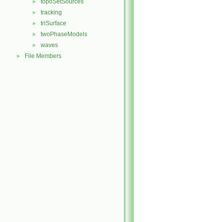
topoSetSources
►
tracking
►
triSurface
►
twoPhaseModels
►
waves
►
File Members
►