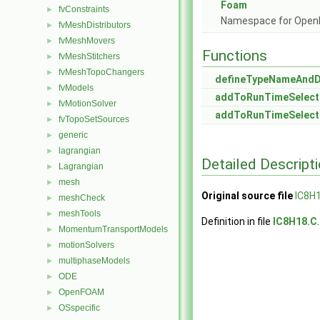
Foam
fvConstraints
►
Namespace for Ope
fvMeshDistributors
►
fvMeshMovers
►
Functions
fvMeshStitchers
►
fvMeshTopoChangers
►
defineTypeNameAnd
fvModels
►
addToRunTimeSelect
fvMotionSolver
►
addToRunTimeSelect
fvTopoSetSources
►
generic
►
lagrangian
►
Detailed Descript
Lagrangian
►
mesh
►
Original source file
IC8H
meshCheck
►
meshTools
►
Definition in file
IC8H18.C
.
MomentumTransportModels
►
motionSolvers
►
multiphaseModels
►
ODE
►
OpenFOAM
►
OSspecific
►