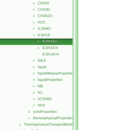
C9H20
►
CH3OH
►
CH4N2O
►
H2O
►
iC3H8O
►
IC8H18
▼
IC8H18.C
►
IC8H18.H
►
IC8H18I.H
IDEA
►
liquid
►
liquidMixtureProperties
►
liquidProperties
►
MB
►
N2
►
nC3H8O
►
NH3
►
solidProperties
►
thermophysicalProperties
►
ThermophysicalTransportModels
►