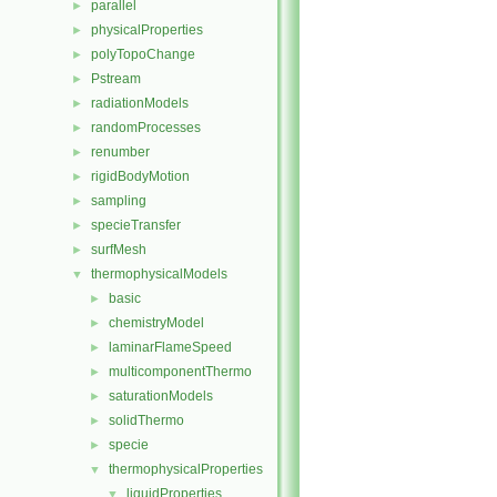
parallel
►
physicalProperties
►
polyTopoChange
►
Pstream
►
radiationModels
►
randomProcesses
►
renumber
►
rigidBodyMotion
►
sampling
►
specieTransfer
►
surfMesh
►
thermophysicalModels
▼
basic
►
chemistryModel
►
laminarFlameSpeed
►
multicomponentThermo
►
saturationModels
►
solidThermo
►
specie
►
thermophysicalProperties
▼
liquidProperties
▼