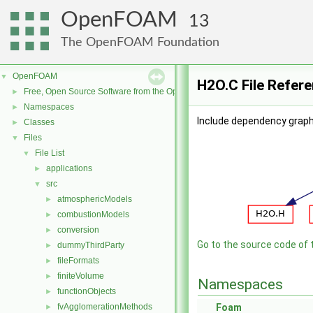
OpenFOAM
13
The OpenFOAM Foundation
OpenFOAM
▼
H2O.C File Refer
Free, Open Source Software from the OpenFOAM Foundation
►
Namespaces
►
Include dependency graph
Classes
►
Files
▼
File List
▼
applications
►
src
▼
atmosphericModels
►
combustionModels
►
conversion
►
Go to the source code of th
dummyThirdParty
►
fileFormats
►
finiteVolume
►
Namespaces
functionObjects
►
fvAgglomerationMethods
Foam
►