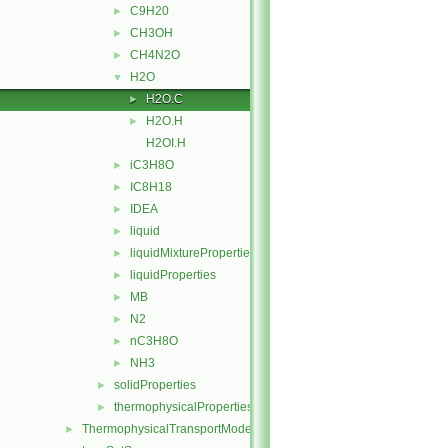
C9H20
►
CH3OH
►
CH4N2O
►
H2O
▼
H2O.C
►
H2O.H
►
H2OI.H
iC3H8O
►
IC8H18
►
IDEA
►
liquid
►
liquidMixtureProperties
►
liquidProperties
►
MB
►
N2
►
nC3H8O
►
NH3
►
solidProperties
►
thermophysicalProperties
►
ThermophysicalTransportModels
►