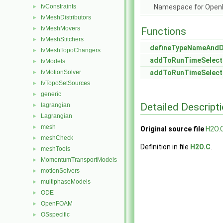
fvConstraints
Namespace for Ope
►
fvMeshDistributors
►
fvMeshMovers
►
Functions
fvMeshStitchers
►
defineTypeNameAnd
fvMeshTopoChangers
►
addToRunTimeSelect
fvModels
►
fvMotionSolver
addToRunTimeSelect
►
fvTopoSetSources
►
generic
►
Detailed Descript
lagrangian
►
Lagrangian
►
mesh
►
Original source file
H2O.
meshCheck
►
Definition in file
H2O.C
.
meshTools
►
MomentumTransportModels
►
motionSolvers
►
multiphaseModels
►
ODE
►
OpenFOAM
►
OSspecific
►