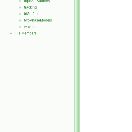
topoSetSources
►
tracking
►
triSurface
►
twoPhaseModels
►
waves
►
File Members
►