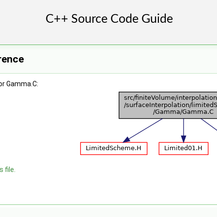
rence
for Gamma.C:
 file.