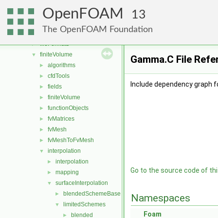
atmosphericModels
►
OpenFOAM
combustionModels
►
13
conversion
►
The OpenFOAM Foundation
dummyThirdParty
►
fileFormats
►
finiteVolume
▼
Gamma.C File Refe
algorithms
►
cfdTools
►
Include dependency graph 
fields
►
finiteVolume
►
functionObjects
►
fvMatrices
►
fvMesh
►
fvMeshToFvMesh
►
interpolation
▼
interpolation
►
Go to the source code of this
mapping
►
surfaceInterpolation
▼
blendedSchemeBase
►
Namespaces
limitedSchemes
▼
Foam
blended
►