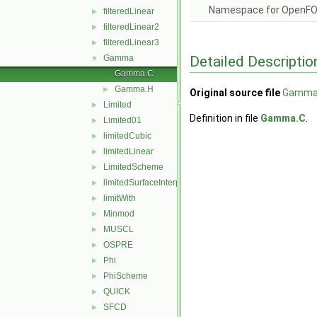
Namespace for OpenF
filteredLinear
►
filteredLinear2
►
filteredLinear3
►
Detailed Descriptio
Gamma
▼
Gamma.C
Gamma.H
►
Original source file
Gamma
Limited
►
Definition in file
Gamma.C
.
Limited01
►
limitedCubic
►
limitedLinear
►
LimitedScheme
►
limitedSurfaceInterpolationScheme
►
limitWith
►
Minmod
►
MUSCL
►
OSPRE
►
Phi
►
PhiScheme
►
QUICK
►
SFCD
►