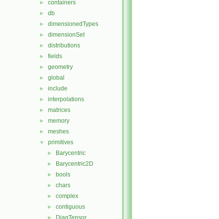
containers
►
db
►
dimensionedTypes
►
dimensionSet
►
distributions
►
fields
►
geometry
►
global
►
include
►
interpolations
►
matrices
►
memory
►
meshes
►
primitives
▼
Barycentric
►
Barycentric2D
►
bools
►
chars
►
complex
►
contiguous
►
DiagTensor
►