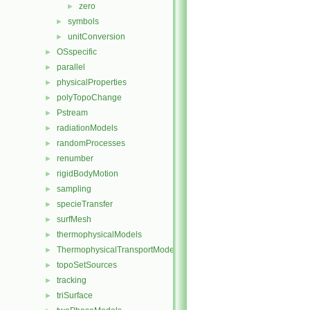
zero
►
symbols
►
unitConversion
►
OSspecific
►
parallel
►
physicalProperties
►
polyTopoChange
►
Pstream
►
radiationModels
►
randomProcesses
►
renumber
►
rigidBodyMotion
►
sampling
►
specieTransfer
►
surfMesh
►
thermophysicalModels
►
ThermophysicalTransportModels
►
topoSetSources
►
tracking
►
triSurface
►