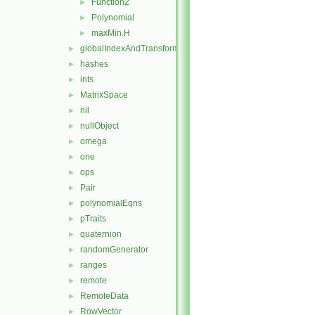
Function2
►
Polynomial
►
maxMin.H
►
globalIndexAndTransform
►
hashes
►
ints
►
MatrixSpace
►
nil
►
nullObject
►
omega
►
one
►
ops
►
Pair
►
polynomialEqns
►
pTraits
►
quaternion
►
randomGenerator
►
ranges
►
remote
►
RemoteData
►
RowVector
►