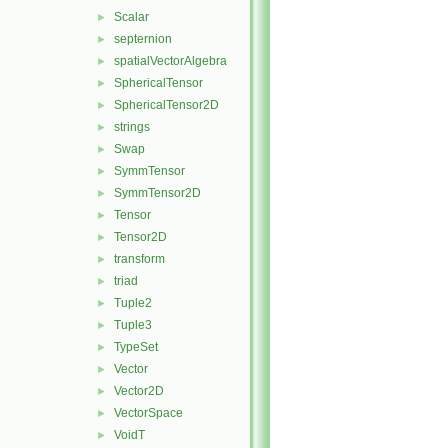
Scalar
►
septernion
►
spatialVectorAlgebra
►
SphericalTensor
►
SphericalTensor2D
►
strings
►
Swap
►
SymmTensor
►
SymmTensor2D
►
Tensor
►
Tensor2D
►
transform
►
triad
►
Tuple2
►
Tuple3
►
TypeSet
►
Vector
►
Vector2D
►
VectorSpace
►
VoidT
►