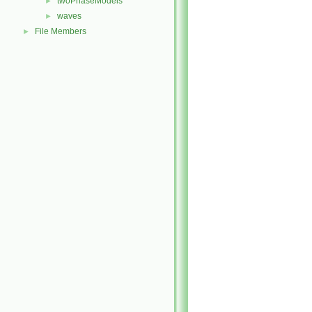
twoPhaseModels
►
waves
►
File Members
►