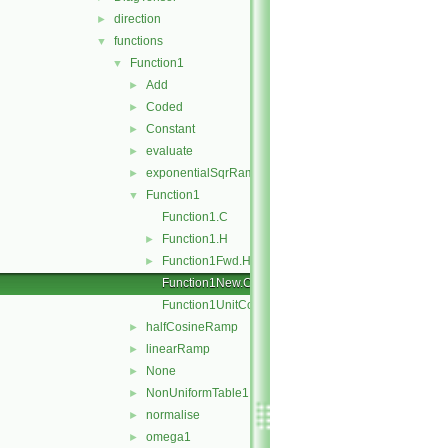
direction
►
functions
▼
Function1
▼
Add
►
Coded
►
Constant
►
evaluate
►
exponentialSqrRamp
►
Function1
▼
Function1.C
Function1.H
►
Function1Fwd.H
►
Function1New.C
Function1UnitConversions.C
halfCosineRamp
►
linearRamp
►
None
►
NonUniformTable1
►
normalise
►
omega1
►