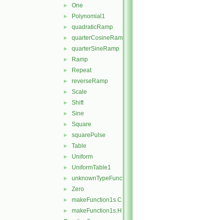
One
►
Polynomial1
►
quadraticRamp
►
quarterCosineRamp
►
quarterSineRamp
►
Ramp
►
Repeat
►
reverseRamp
►
Scale
►
Shift
►
Sine
►
Square
►
squarePulse
►
Table
►
Uniform
►
UniformTable1
►
unknownTypeFunction1
►
Zero
►
makeFunction1s.C
►
makeFunction1s.H
►