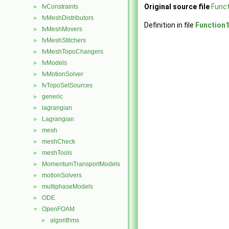
Original source file
Func
fvConstraints
►
fvMeshDistributors
►
Definition in file
Function
fvMeshMovers
►
fvMeshStitchers
►
fvMeshTopoChangers
►
fvModels
►
fvMotionSolver
►
fvTopoSetSources
►
generic
►
lagrangian
►
Lagrangian
►
mesh
►
meshCheck
►
meshTools
►
MomentumTransportModels
►
motionSolvers
►
multiphaseModels
►
ODE
►
OpenFOAM
▼
algorithms
►