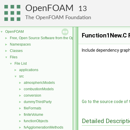
OpenFOAM
13
The OpenFOAM Foundation
OpenFOAM
▼
Function1New.C F
Free, Open Source Software from the OpenFOAM Foundation
►
Namespaces
►
Include dependency graph
Classes
►
Files
▼
File List
▼
applications
►
src
▼
atmosphericModels
►
combustionModels
►
conversion
►
Go to the source code of th
dummyThirdParty
►
fileFormats
►
finiteVolume
►
Detailed Descript
functionObjects
►
fvAgglomerationMethods
►