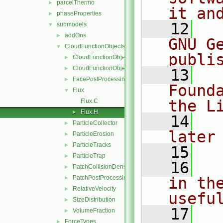
parcelThermo
►
it an
phaseProperties
►
   12
  
submodels
▼
addOns
►
GNU G
CloudFunctionObjects
▼
publi
CloudFunctionObject
►
CloudFunctionObjectList
►
   13
  
FacePostProcessing
►
Found
Flux
▼
the L
Flux.C
Flux.H
►
   14
  
ParticleCollector
►
later
ParticleErosion
►
ParticleTracks
►
   15
ParticleTrap
►
   16
  
PatchCollisionDensity
►
PatchPostProcessing
in the
►
RelativeVelocity
►
usefu
SizeDistribution
►
   17
  
VolumeFraction
►
ForceTypes
►