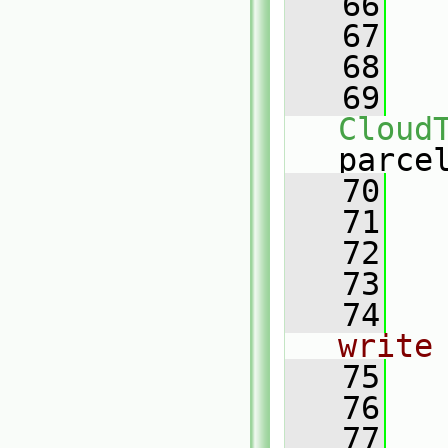
   66
   67
   68
   69
Cloud
parce
   70
   71
   72
   73
   74
write
   75
   76
   77