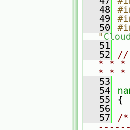
   47
#i
   48
#i
   49
#i
   50
#i
"
Clou
   51
   52
//
* * *
* * *
   53
   54
na
   55
 {
   56
   57
/*
-----