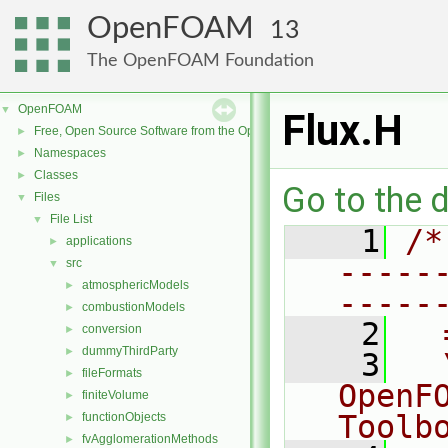
OpenFOAM
13
The OpenFOAM Foundation
OpenFOAM
▼
Flux.H
Free, Open Source Software from the OpenFOAM Foundation
►
Namespaces
►
Classes
►
Go to the d
Files
▼
File List
▼
    1
/*
applications
►
-----
src
▼
atmosphericModels
►
-----
combustionModels
►
    2
  
conversion
►
dummyThirdParty
►
    3
  
fileFormats
►
OpenF
finiteVolume
►
Toolb
functionObjects
►
fvAgglomerationMethods
►