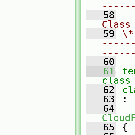
-----
   58
Class
   59
\*
-----
-----
   60
   61
te
class
   62
cl
   63
 :
   64
Cloud
   65
 {