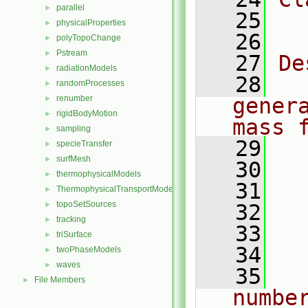
parallel
►
   25
  
physicalProperties
►
   26
polyTopoChange
►
Pstream
►
   27
De
radiationModels
►
   28
  
randomProcesses
►
renumber
gener
►
rigidBodyMotion
►
mass 
sampling
►
   29
  
specieTransfer
►
surfMesh
►
   30
thermophysicalModels
►
   31
  
ThermophysicalTransportModels
►
topoSetSources
►
   32
  
tracking
►
   33
  
triSurface
►
   34
  
twoPhaseModels
►
waves
►
   35
   
File Members
►
number