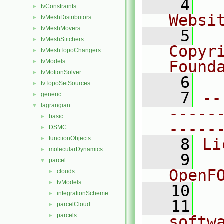
    4
  
fvConstraints
►
Websi
fvMeshDistributors
►
fvMeshMovers
►
    5
  
fvMeshStitchers
►
Copyr
fvMeshTopoChangers
►
fvModels
Found
►
fvMotionSolver
►
    6
  
fvTopoSetSources
►
    7
--
generic
►
lagrangian
▼
-----
basic
►
-----
DSMC
►
functionObjects
►
    8
Li
molecularDynamics
►
    9
  
parcel
▼
OpenF
clouds
►
fvModels
►
   10
integrationScheme
►
   11
  
parcelCloud
►
parcels
►
softw