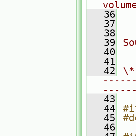
volum
   36
  
   37
  
   38
   39
So
   40
  
   41
   42
\*
-----
-----
   43
   44
#i
   45
#d
   46