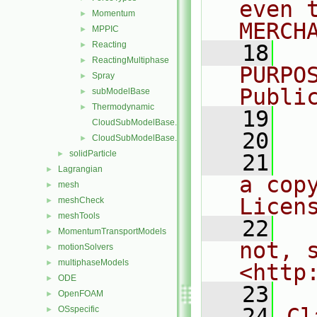
even 
Momentum
►
MERCH
MPPIC
►
Reacting
►
   18
  
ReactingMultiphase
►
PURPO
Spray
►
Publi
subModelBase
►
Thermodynamic
►
   19
  
CloudSubModelBase.C
   20
CloudSubModelBase.H
►
solidParticle
►
   21
  
Lagrangian
►
a cop
mesh
►
Licen
meshCheck
►
meshTools
►
   22
  
MomentumTransportModels
►
not, s
motionSolvers
►
multiphaseModels
►
<http
ODE
►
   23
OpenFOAM
►
   24
Cl
OSspecific
►