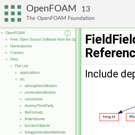
OpenFOAM
13
The OpenFOAM Foundation
OpenFOAM
▼
FieldFiel
Free, Open Source Software from the OpenFOAM Foundation
►
Namespaces
►
Referen
Classes
►
Files
▼
File List
▼
Include de
applications
►
src
▼
atmosphericModels
►
combustionModels
►
conversion
►
dummyThirdParty
►
fileFormats
►
finiteVolume
►
functionObjects
►
fvAgglomerationMethods
►