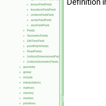
Definition i
tensorFieldField
►
transformFieldField
►
UniformFieldField
►
vectorFieldField
►
zeroFieldField
►
Fields
►
GeometricFields
►
OldTimeField
►
pointPatchFields
►
ReadFields
►
UniformDimensionedFields
►
UniformGeometricFields
►
geometry
►
global
►
include
►
interpolations
►
matrices
►
memory
►
meshes
►
primitives
►