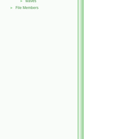
waves
►
File Members
►