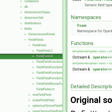
containers
►
Generic field typ
db
►
dimensionedTypes
►
Namespaces
dimensionSet
►
distributions
►
Foam
fields
▼
Namespace for Ope
DimensionedFields
►
FieldFields
▼
Functions
FieldField
▼
FieldField.C
►
template<template< class > cla
FieldField.H
►
Ostream &
operator<<
FieldFieldFunctions.C
►
template<template< class > cla
FieldFieldFunctions.H
►
Ostream &
operator<<
FieldFieldFunctionsM.C
►
FieldFieldFunctionsM.H
►
FieldFieldReuseFunctions.H
►
Detailed Descript
FieldFields.H
oneFieldField
►
Original so
scalarFieldField
►
sphericalTensorFieldField
►
symmTensorFieldField
►