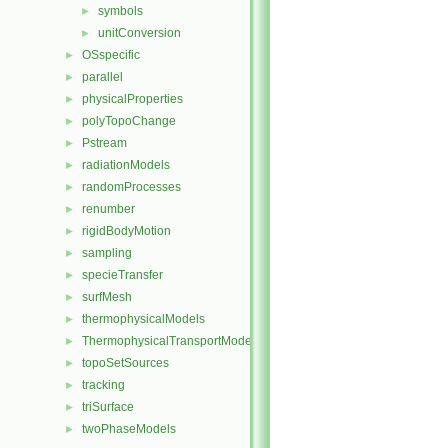
symbols
►
unitConversion
►
OSspecific
►
parallel
►
physicalProperties
►
polyTopoChange
►
Pstream
►
radiationModels
►
randomProcesses
►
renumber
►
rigidBodyMotion
►
sampling
►
specieTransfer
►
surfMesh
►
thermophysicalModels
►
ThermophysicalTransportModels
►
topoSetSources
►
tracking
►
triSurface
►
twoPhaseModels
►