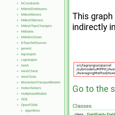
fvConstraints
►
fvMeshDistributors
►
This graph 
fvMeshMovers
►
fvMeshStitchers
►
indirectly i
fvMeshTopoChangers
►
fvModels
►
fvMotionSolver
►
fvTopoSetSources
►
generic
►
lagrangian
►
Lagrangian
►
mesh
►
meshCheck
►
meshTools
►
MomentumTransportModels
►
Go to the s
motionSolvers
►
multiphaseModels
►
ODE
►
Classes
OpenFOAM
▼
algorithms
►
class
FieldField< Field