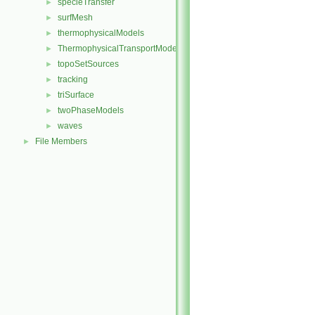
specieTransfer
►
surfMesh
►
thermophysicalModels
►
ThermophysicalTransportModels
►
topoSetSources
►
tracking
►
triSurface
►
twoPhaseModels
►
waves
►
File Members
►