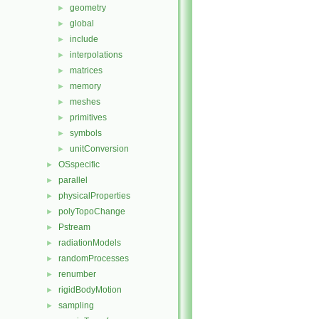
geometry
►
global
►
include
►
interpolations
►
matrices
►
memory
►
meshes
►
primitives
►
symbols
►
unitConversion
►
OSspecific
►
parallel
►
physicalProperties
►
polyTopoChange
►
Pstream
►
radiationModels
►
randomProcesses
►
renumber
►
rigidBodyMotion
►
sampling
►