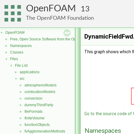
OpenFOAM
13
The OpenFOAM Foundation
OpenFOAM
▼
DynamicFieldFwd.
Free, Open Source Software from the OpenFOAM Foundation
►
Namespaces
►
This graph shows which file
Classes
►
Files
▼
File List
▼
applications
►
src
▼
atmosphericModels
►
combustionModels
►
conversion
►
dummyThirdParty
►
fileFormats
►
Go to the source code of th
finiteVolume
►
functionObjects
►
Namespaces
fvAgglomerationMethods
►