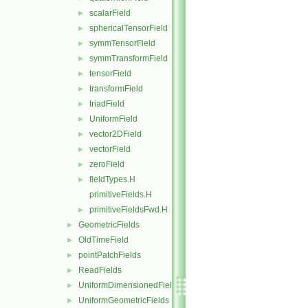
scalarField
►
sphericalTensorField
►
symmTensorField
►
symmTransformField
►
tensorField
►
transformField
►
triadField
►
UniformField
►
vector2DField
►
vectorField
►
zeroField
►
fieldTypes.H
►
primitiveFields.H
primitiveFieldsFwd.H
►
GeometricFields
►
OldTimeField
►
pointPatchFields
►
ReadFields
►
UniformDimensionedFields
►
UniformGeometricFields
►