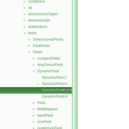
containers
►
db
►
dimensionedTypes
►
dimensionSet
►
distributions
►
fields
▼
DimensionedFields
►
FieldFields
►
Fields
▼
complexFields
►
diagTensorField
►
DynamicField
▼
DynamicField.C
DynamicField.H
►
DynamicFieldFwd.H
DynamicFieldI.H
Field
►
fieldMappers
►
labelField
►
oneField
►
quaternionField
►