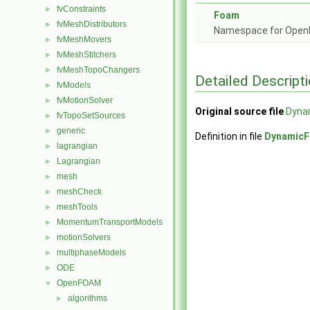
fvConstraints
►
Foam
fvMeshDistributors
►
Namespace for Ope
fvMeshMovers
►
fvMeshStitchers
►
fvMeshTopoChangers
►
Detailed Descript
fvModels
►
fvMotionSolver
►
Original source file
Dyna
fvTopoSetSources
►
generic
►
Definition in file
DynamicF
lagrangian
►
Lagrangian
►
mesh
►
meshCheck
►
meshTools
►
MomentumTransportModels
►
motionSolvers
►
multiphaseModels
►
ODE
►
OpenFOAM
▼
algorithms
►