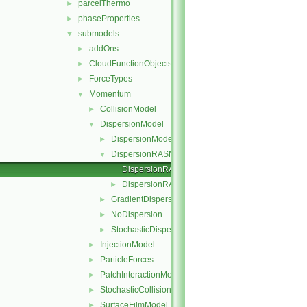
parcelThermo
►
phaseProperties
►
submodels
▼
addOns
►
CloudFunctionObjects
►
ForceTypes
►
Momentum
▼
CollisionModel
►
DispersionModel
▼
DispersionModel
►
DispersionRASModel
▼
DispersionRASModel.C
DispersionRASModel.H
►
GradientDispersionRAS
►
NoDispersion
►
StochasticDispersionRAS
►
InjectionModel
►
ParticleForces
►
PatchInteractionModel
►
StochasticCollision
►
SurfaceFilmModel
►