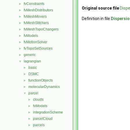
fvConstraints
►
Original source file
Disp
fvMeshDistributors
►
fvMeshMovers
►
Definition in file
Dispersi
fvMeshStitchers
►
fvMeshTopoChangers
►
fvModels
►
fvMotionSolver
►
fvTopoSetSources
►
generic
►
lagrangian
▼
basic
►
DSMC
►
functionObjects
►
molecularDynamics
►
parcel
▼
clouds
►
fvModels
►
integrationScheme
►
parcelCloud
►
parcels
►