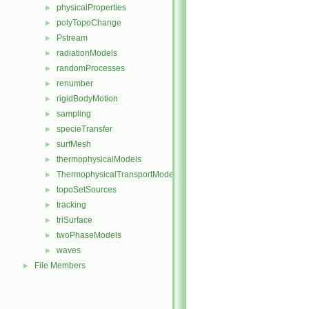
physicalProperties
►
polyTopoChange
►
Pstream
►
radiationModels
►
randomProcesses
►
renumber
►
rigidBodyMotion
►
sampling
►
specieTransfer
►
surfMesh
►
thermophysicalModels
►
ThermophysicalTransportModels
►
topoSetSources
►
tracking
►
triSurface
►
twoPhaseModels
►
waves
►
File Members
►