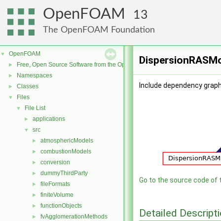
OpenFOAM
13
The OpenFOAM Foundation
OpenFOAM
▼
DispersionRASMod
Free, Open Source Software from the OpenFOAM Foundation
►
Namespaces
►
Include dependency graph
Classes
►
Files
▼
File List
▼
applications
►
src
▼
atmosphericModels
►
combustionModels
►
conversion
►
dummyThirdParty
►
Go to the source code of th
fileFormats
►
finiteVolume
►
functionObjects
►
Detailed Descript
fvAgglomerationMethods
►