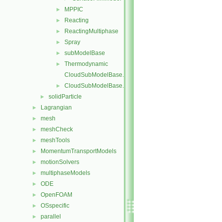
MPPIC
►
Reacting
►
ReactingMultiphase
►
Spray
►
subModelBase
►
Thermodynamic
►
CloudSubModelBase.C
CloudSubModelBase.H
►
solidParticle
►
Lagrangian
►
mesh
►
meshCheck
►
meshTools
►
MomentumTransportModels
►
motionSolvers
►
multiphaseModels
►
ODE
►
OpenFOAM
►
OSspecific
►
parallel
►