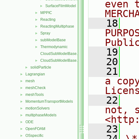
even 
SurfaceFilmModel
►
MERCH
MPPIC
►
Reacting
►
   18
  
ReactingMultiphase
►
PURPO
Spray
►
Publi
subModelBase
►
Thermodynamic
►
   19
  
CloudSubModelBase.C
   20
CloudSubModelBase.H
►
solidParticle
►
   21
  
Lagrangian
►
a cop
mesh
►
Licen
meshCheck
►
meshTools
►
   22
  
MomentumTransportModels
►
not, s
motionSolvers
►
multiphaseModels
►
<http
ODE
►
   23
OpenFOAM
►
   24
\*
OSspecific
►