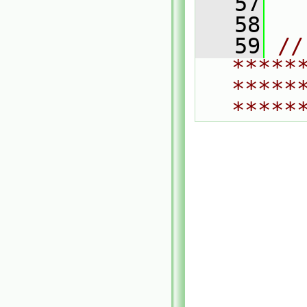
   57
   58
   59
// 
*****
*****
*****