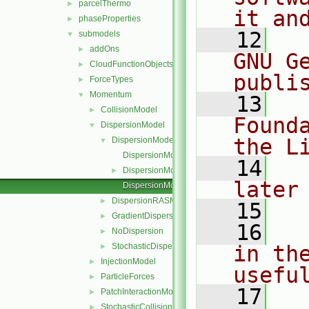
parcelThermo
►
it an
phaseProperties
►
   12
  
submodels
▼
addOns
►
GNU G
CloudFunctionObjects
►
publi
ForceTypes
►
Momentum
▼
   13
  
CollisionModel
►
Found
DispersionModel
▼
the L
DispersionModel
▼
DispersionModel.C
   14
  
DispersionModel.H
►
later
DispersionModelNew.C
DispersionRASModel
►
   15
GradientDispersionRAS
►
   16
  
NoDispersion
►
StochasticDispersionRAS
in the
►
InjectionModel
►
usefu
ParticleForces
►
   17
  
PatchInteractionModel
►
StochasticCollision
►