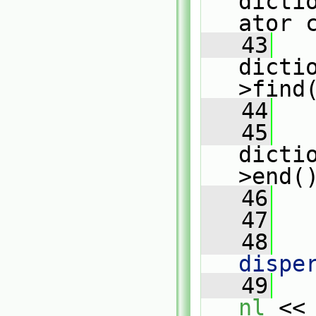
dicti
ator 
   43
dicti
>find
   44
   45
dicti
>end(
   46
   
   47
   48
   
dispe
   49
nl
 <<