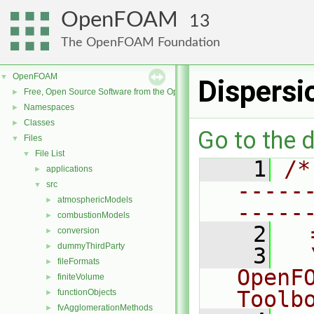
OpenFOAM
13
The OpenFOAM Foundation
OpenFOAM
▼
Dispers
Free, Open Source Software from the OpenFOAM Foundation
►
Namespaces
►
Classes
►
Go to the d
Files
▼
File List
▼
    1
/*
applications
►
-----
src
▼
atmosphericModels
►
-----
combustionModels
►
    2
  
conversion
►
dummyThirdParty
►
    3
  
fileFormats
►
OpenF
finiteVolume
►
Toolb
functionObjects
►
fvAgglomerationMethods
►