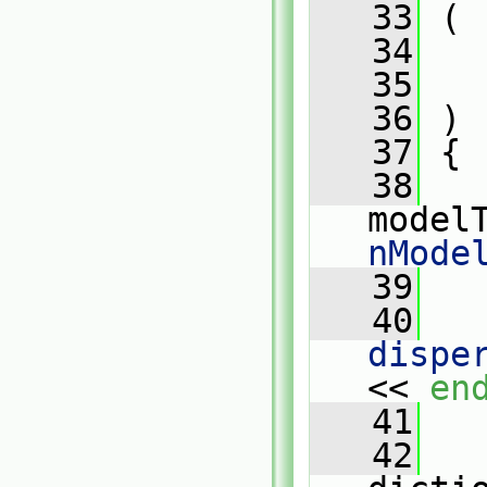
   33
 (
   34
   35
   36
 )
   37
 {
   38
model
nMode
   39
   40
dispe
<< 
en
   41
   42