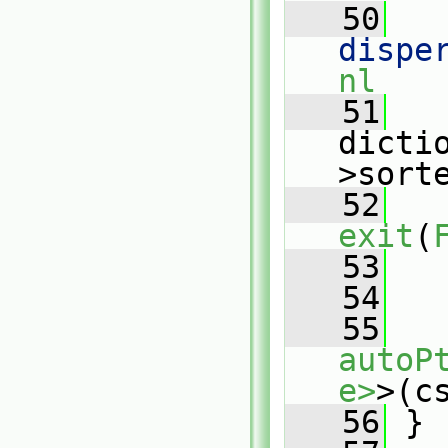
   50
   
dispe
nl
   51
   
dicti
>sort
   52
exit
(
   53
   
   54
   55
autoP
e>
>(c
   56
 }