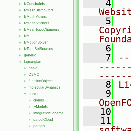
    4
  
fvConstraints
►
Websi
fvMeshDistributors
►
fvMeshMovers
►
    5
  
fvMeshStitchers
►
Copyr
fvMeshTopoChangers
►
fvModels
Found
►
fvMotionSolver
►
    6
  
fvTopoSetSources
►
    7
--
generic
►
lagrangian
▼
-----
basic
►
-----
DSMC
►
functionObjects
►
    8
Li
molecularDynamics
►
    9
  
parcel
▼
OpenF
clouds
►
fvModels
►
   10
integrationScheme
►
   11
  
parcelCloud
►
parcels
►
softw