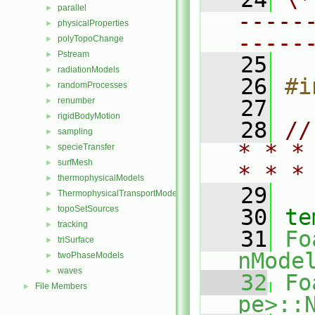
parallel
►
-----
physicalProperties
►
-----
polyTopoChange
►
Pstream
►
   25
radiationModels
►
   26
#i
randomProcesses
►
renumber
   27
►
rigidBodyMotion
►
   28
//
sampling
►
* * *
specieTransfer
►
surfMesh
►
* * *
thermophysicalModels
►
   29
ThermophysicalTransportModels
►
topoSetSources
►
   30
te
tracking
►
   31
Fo
triSurface
►
nMode
twoPhaseModels
►
waves
►
   32
Fo
File Members
►
pe>::