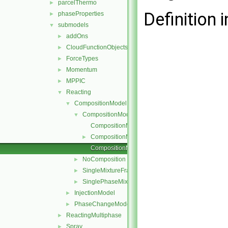
parcelThermo
►
Definition i
phaseProperties
►
submodels
▼
addOns
►
CloudFunctionObjects
►
ForceTypes
►
Momentum
►
MPPIC
►
Reacting
▼
CompositionModel
▼
CompositionModel
▼
CompositionModel.C
CompositionModel.H
►
CompositionModelNew.C
NoComposition
►
SingleMixtureFraction
►
SinglePhaseMixture
►
InjectionModel
►
PhaseChangeModel
►
ReactingMultiphase
►
Spray
►