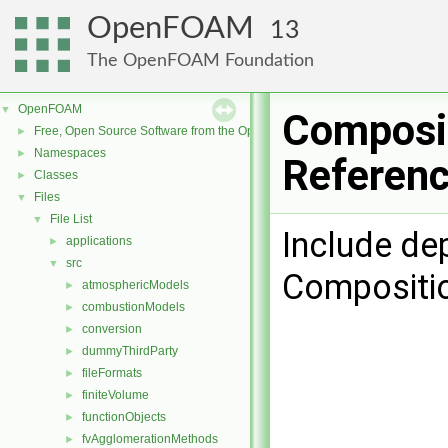
OpenFOAM
13
The OpenFOAM Foundation
OpenFOAM
▼
Composi
Free, Open Source Software from the OpenFOAM Foundation
►
Namespaces
►
Referen
Classes
►
Files
▼
File List
▼
Include de
applications
►
src
▼
Compositi
atmosphericModels
►
combustionModels
►
conversion
►
dummyThirdParty
►
fileFormats
►
finiteVolume
►
functionObjects
►
fvAgglomerationMethods
►