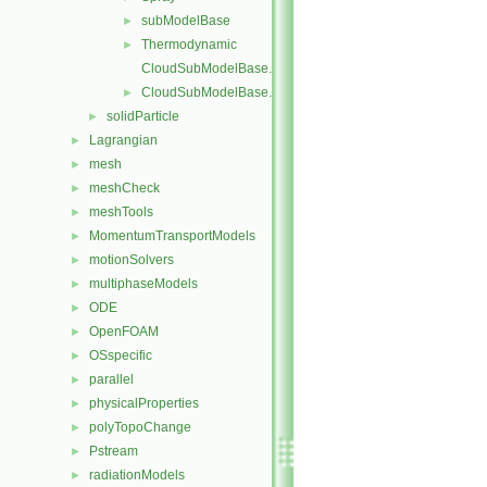
subModelBase
►
Thermodynamic
►
CloudSubModelBase.C
CloudSubModelBase.H
►
solidParticle
►
Lagrangian
►
mesh
►
meshCheck
►
meshTools
►
MomentumTransportModels
►
motionSolvers
►
multiphaseModels
►
ODE
►
OpenFOAM
►
OSspecific
►
parallel
►
physicalProperties
►
polyTopoChange
►
Pstream
►
radiationModels
►