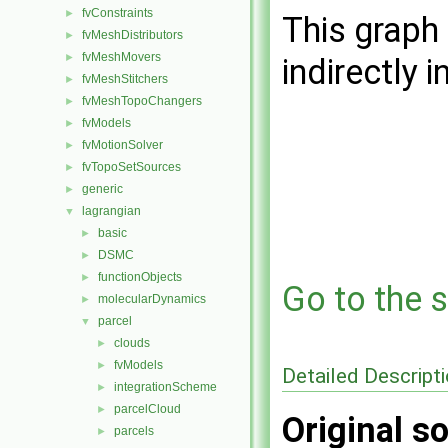
fvConstraints
►
This graph 
fvMeshDistributors
►
fvMeshMovers
►
indirectly i
fvMeshStitchers
►
fvMeshTopoChangers
►
fvModels
►
fvMotionSolver
►
fvTopoSetSources
►
generic
►
lagrangian
▼
basic
►
DSMC
►
functionObjects
►
Go to the s
molecularDynamics
►
parcel
▼
clouds
►
fvModels
►
Detailed Descript
integrationScheme
►
parcelCloud
►
Original so
parcels
►