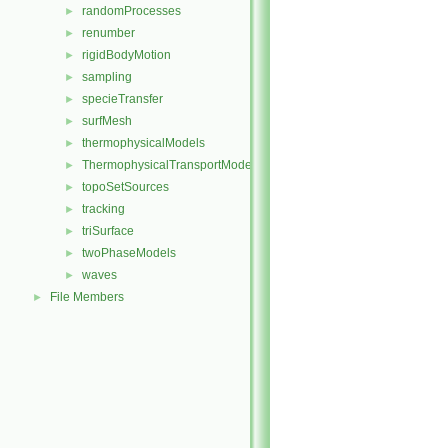
randomProcesses
►
renumber
►
rigidBodyMotion
►
sampling
►
specieTransfer
►
surfMesh
►
thermophysicalModels
►
ThermophysicalTransportModels
►
topoSetSources
►
tracking
►
triSurface
►
twoPhaseModels
►
waves
►
File Members
►