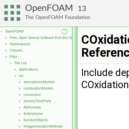
OpenFOAM
13
The OpenFOAM Foundation
OpenFOAM
▼
COxidati
Free, Open Source Software from the OpenFOAM Foundation
►
Namespaces
►
Referen
Classes
►
Files
▼
File List
▼
Include de
applications
►
src
▼
COxidation
atmosphericModels
►
combustionModels
►
conversion
►
dummyThirdParty
►
fileFormats
►
finiteVolume
►
functionObjects
►
fvAgglomerationMethods
►