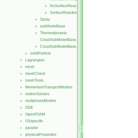
NoSurfaceReaction
►
SurfaceReactionModel
►
Spray
►
subModelBase
►
Thermodynamic
►
CloudSubModelBase.C
CloudSubModelBase.H
►
solidParticle
►
Lagrangian
►
mesh
►
meshCheck
►
meshTools
►
MomentumTransportModels
►
motionSolvers
►
multiphaseModels
►
ODE
►
OpenFOAM
►
OSspecific
►
parallel
►
physicalProperties
►