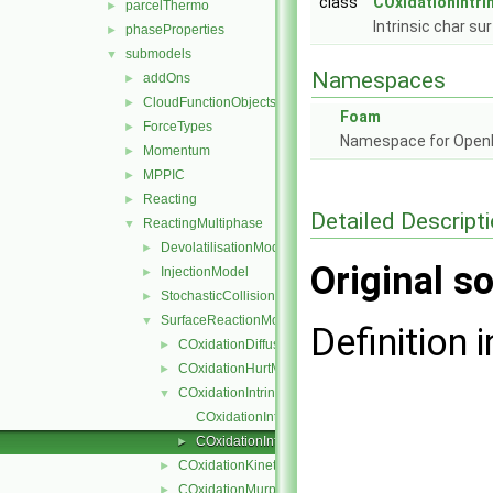
class
COxidationIntri
parcelThermo
►
Intrinsic char s
phaseProperties
►
submodels
▼
Namespaces
addOns
►
CloudFunctionObjects
►
Foam
ForceTypes
►
Namespace for Ope
Momentum
►
MPPIC
►
Reacting
►
Detailed Descript
ReactingMultiphase
▼
DevolatilisationModel
►
Original so
InjectionModel
►
StochasticCollision
►
SurfaceReactionModel
▼
Definition i
COxidationDiffusionLimitedRate
►
COxidationHurtMitchell
►
COxidationIntrinsicRate
▼
COxidationIntrinsicRate.C
COxidationIntrinsicRate.H
►
COxidationKineticDiffusionLimitedRate
►
COxidationMurphyShaddix
►