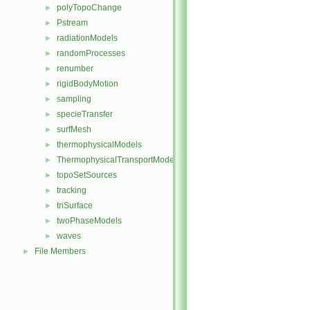
polyTopoChange
►
Pstream
►
radiationModels
►
randomProcesses
►
renumber
►
rigidBodyMotion
►
sampling
►
specieTransfer
►
surfMesh
►
thermophysicalModels
►
ThermophysicalTransportModels
►
topoSetSources
►
tracking
►
triSurface
►
twoPhaseModels
►
waves
►
File Members
►