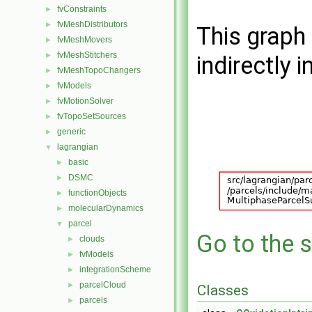
fvConstraints
►
fvMeshDistributors
►
This graph 
fvMeshMovers
►
fvMeshStitchers
►
indirectly i
fvMeshTopoChangers
►
fvModels
►
fvMotionSolver
►
fvTopoSetSources
►
generic
►
lagrangian
▼
basic
►
DSMC
►
functionObjects
►
molecularDynamics
►
parcel
▼
Go to the s
clouds
►
fvModels
►
integrationScheme
►
parcelCloud
►
Classes
parcels
►