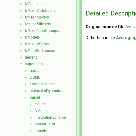
fvConstraints
►
fvMeshDistributors
►
Detailed Descript
fvMeshMovers
►
fvMeshStitchers
►
Original source file
Aver
fvMeshTopoChangers
►
fvModels
Definition in file
Averagin
►
fvMotionSolver
►
fvTopoSetSources
►
generic
►
lagrangian
▼
basic
►
DSMC
►
functionObjects
►
molecularDynamics
►
parcel
▼
clouds
►
fvModels
►
integrationScheme
►
parcelCloud
►
parcels
►