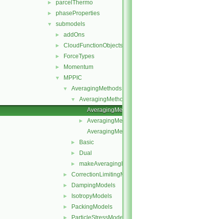
parcelThermo
►
phaseProperties
►
submodels
▼
addOns
►
CloudFunctionObjects
►
ForceTypes
►
Momentum
►
MPPIC
▼
AveragingMethods
▼
AveragingMethod
▼
AveragingMethod.C
AveragingMethod.H
►
AveragingMethodI.H
Basic
►
Dual
►
makeAveragingMethods.C
►
CorrectionLimitingMethods
►
DampingModels
►
IsotropyModels
►
PackingModels
►
ParticleStressModels
►