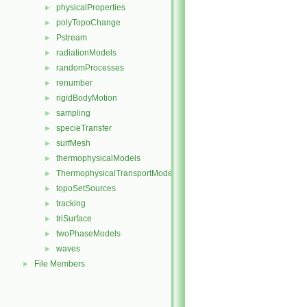
physicalProperties
►
polyTopoChange
►
Pstream
►
radiationModels
►
randomProcesses
►
renumber
►
rigidBodyMotion
►
sampling
►
specieTransfer
►
surfMesh
►
thermophysicalModels
►
ThermophysicalTransportModels
►
topoSetSources
►
tracking
►
triSurface
►
twoPhaseModels
►
waves
►
File Members
►