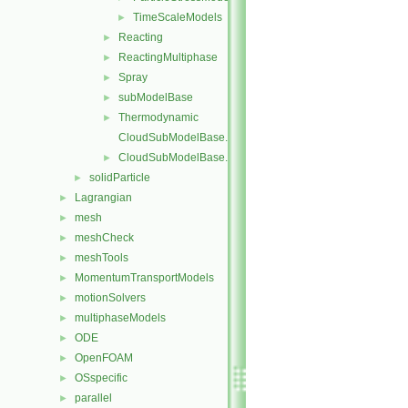
TimeScaleModels
►
Reacting
►
ReactingMultiphase
►
Spray
►
subModelBase
►
Thermodynamic
►
CloudSubModelBase.C
CloudSubModelBase.H
►
solidParticle
►
Lagrangian
►
mesh
►
meshCheck
►
meshTools
►
MomentumTransportModels
►
motionSolvers
►
multiphaseModels
►
ODE
►
OpenFOAM
►
OSspecific
►
parallel
►