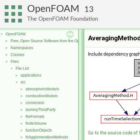
OpenFOAM
13
The OpenFOAM Foundation
OpenFOAM
▼
AveragingMethod.
Free, Open Source Software from the OpenFOAM Foundation
►
Namespaces
►
Include dependency graph
Classes
►
Files
▼
File List
▼
applications
►
src
▼
atmosphericModels
►
combustionModels
►
conversion
►
dummyThirdParty
►
fileFormats
►
finiteVolume
►
functionObjects
►
Go to the source code of th
fvAgglomerationMethods
►