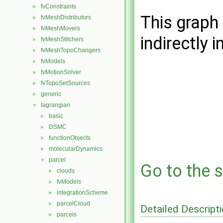
fvConstraints
►
This graph 
fvMeshDistributors
►
fvMeshMovers
►
indirectly i
fvMeshStitchers
►
fvMeshTopoChangers
►
fvModels
►
fvMotionSolver
►
fvTopoSetSources
►
generic
►
lagrangian
▼
basic
►
DSMC
►
functionObjects
►
molecularDynamics
►
parcel
▼
Go to the s
clouds
►
fvModels
►
integrationScheme
►
parcelCloud
►
Detailed Descript
parcels
►