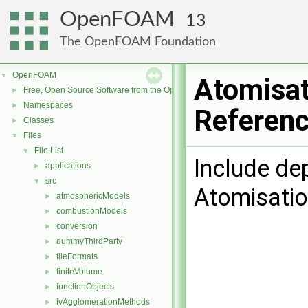
OpenFOAM
13
The OpenFOAM Foundation
OpenFOAM
▼
Atomisa
Free, Open Source Software from the OpenFOAM Foundation
►
Namespaces
►
Referen
Classes
►
Files
▼
File List
▼
Include de
applications
►
src
▼
Atomisati
atmosphericModels
►
combustionModels
►
conversion
►
dummyThirdParty
►
fileFormats
►
finiteVolume
►
functionObjects
►
fvAgglomerationMethods
►