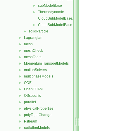
subModelBase
►
Thermodynamic
►
CloudSubModelBase.C
CloudSubModelBase.H
►
solidParticle
►
Lagrangian
►
mesh
►
meshCheck
►
meshTools
►
MomentumTransportModels
►
motionSolvers
►
multiphaseModels
►
ODE
►
OpenFOAM
►
OSspecific
►
parallel
►
physicalProperties
►
polyTopoChange
►
Pstream
►
radiationModels
►