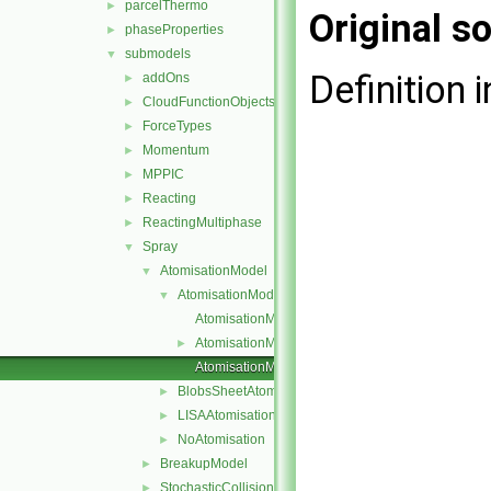
parcelThermo
►
Original so
phaseProperties
►
submodels
▼
Definition i
addOns
►
CloudFunctionObjects
►
ForceTypes
►
Momentum
►
MPPIC
►
Reacting
►
ReactingMultiphase
►
Spray
▼
AtomisationModel
▼
AtomisationModel
▼
AtomisationModel.C
AtomisationModel.H
►
AtomisationModelNew.C
BlobsSheetAtomisation
►
LISAAtomisation
►
NoAtomisation
►
BreakupModel
►
StochasticCollision
►