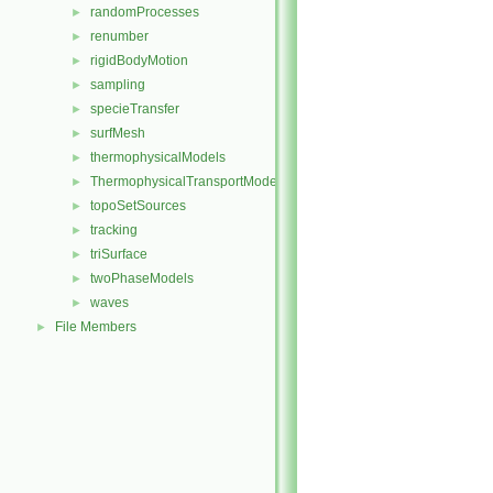
randomProcesses
►
renumber
►
rigidBodyMotion
►
sampling
►
specieTransfer
►
surfMesh
►
thermophysicalModels
►
ThermophysicalTransportModels
►
topoSetSources
►
tracking
►
triSurface
►
twoPhaseModels
►
waves
►
File Members
►