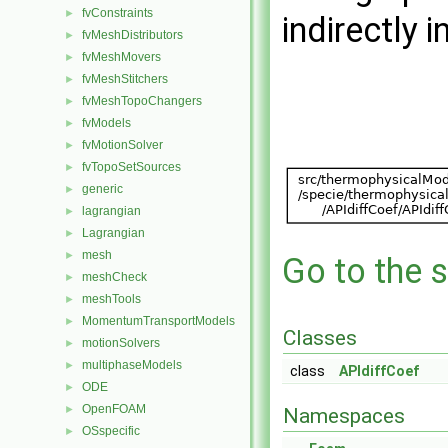
fvConstraints
►
indirectly i
fvMeshDistributors
►
fvMeshMovers
►
fvMeshStitchers
►
fvMeshTopoChangers
►
fvModels
►
fvMotionSolver
►
fvTopoSetSources
►
generic
►
lagrangian
►
Lagrangian
►
mesh
►
Go to the s
meshCheck
►
meshTools
►
MomentumTransportModels
►
Classes
motionSolvers
►
multiphaseModels
►
class
APIdiffCoef
ODE
►
OpenFOAM
►
Namespaces
OSspecific
►