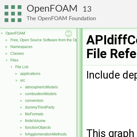
OpenFOAM
13
The OpenFOAM Foundation
OpenFOAM
▼
APIdiffC
Free, Open Source Software from the OpenFOAM Foundation
►
Namespaces
►
File Ref
Classes
►
Files
▼
File List
▼
Include de
applications
►
src
▼
atmosphericModels
►
combustionModels
►
conversion
►
dummyThirdParty
►
fileFormats
►
finiteVolume
►
functionObjects
►
This graph 
fvAgglomerationMethods
►