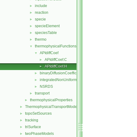
include
►
reaction
►
specie
►
specieElement
►
speciesTable
►
thermo
►
thermophysicalFunctions
▼
APIdiffCoef
▼
APIdiffCoef.C
►
APIdiffCoef.H
►
binaryDiffusionCoefficient
►
integratedNonUniformTable1
►
NSRDS
►
transport
►
thermophysicalProperties
►
ThermophysicalTransportModels
►
topoSetSources
►
tracking
►
triSurface
►
twoPhaseModels
►