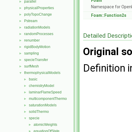
Foam
parallel
►
Namespace for Ope
physicalProperties
►
polyTopoChange
►
Foam::Function2s
Pstream
►
radiationModels
►
randomProcesses
Detailed Descript
►
renumber
►
rigidBodyMotion
►
Original so
sampling
►
specieTransfer
►
Definition i
surfMesh
►
thermophysicalModels
▼
basic
►
chemistryModel
►
laminarFlameSpeed
►
multicomponentThermo
►
saturationModels
►
solidThermo
►
specie
▼
atomicWeights
►
equationOfState
►