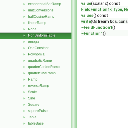
value
(scalar x) const
exponentialSqrRamp
►
FieldFunction1< Type, N
unitConversions
►
values
() const
halfCosineRamp
►
write
(Ostream &os, const
linearRamp
►
~FieldFunction1
()
None
►
~Function1
()
NonUniformTable
►
omega
►
OneConstant
►
Polynomial
►
quadraticRamp
►
quarterCosineRamp
►
quarterSineRamp
►
Ramp
►
reverseRamp
►
Scale
►
Sine
►
Square
►
squarePulse
►
Table
►
tableBase
►