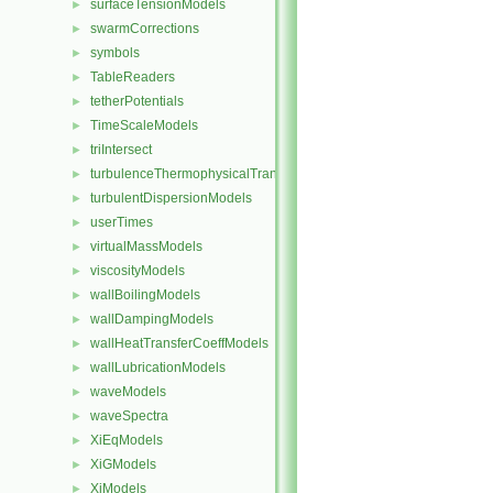
surfaceTensionModels
►
swarmCorrections
►
symbols
►
TableReaders
►
tetherPotentials
►
TimeScaleModels
►
triIntersect
►
turbulenceThermophysicalTransportModels
►
turbulentDispersionModels
►
userTimes
►
virtualMassModels
►
viscosityModels
►
wallBoilingModels
►
wallDampingModels
►
wallHeatTransferCoeffModels
►
wallLubricationModels
►
waveModels
►
waveSpectra
►
XiEqModels
►
XiGModels
►
XiModels
►