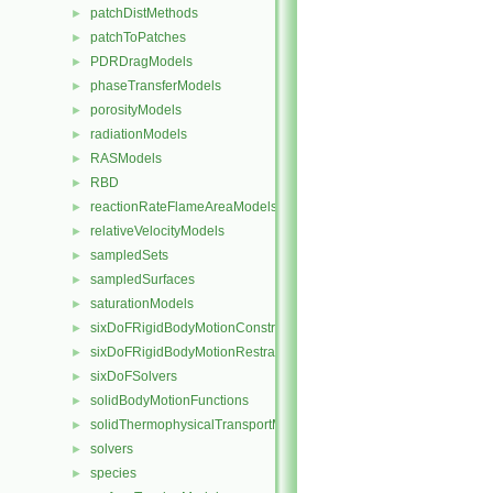
patchDistMethods
►
patchToPatches
►
PDRDragModels
►
phaseTransferModels
►
porosityModels
►
radiationModels
►
RASModels
►
RBD
►
reactionRateFlameAreaModels
►
relativeVelocityModels
►
sampledSets
►
sampledSurfaces
►
saturationModels
►
sixDoFRigidBodyMotionConstraints
►
sixDoFRigidBodyMotionRestraints
►
sixDoFSolvers
►
solidBodyMotionFunctions
►
solidThermophysicalTransportModels
►
solvers
►
species
►