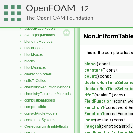
Namespaces
►
OpenFOAM
12
Classes
▼
Class List
▼
The OpenFOAM Foundation
Foam
▼
aspectRatioModels
►
NonUniformTable
AveragingMethods
►
blendingMethods
►
blockEdges
►
This is the complete list
blockFaces
►
blocks
►
clone
() const
blockVertices
►
constant
() const
cavitationModels
►
count
() const
cellsToCellss
►
declareRunTimeSelecti
chemistryReductionMethods
►
declareRunTimeSelecti
chemistryTabulationMethods
►
dfdT
(scalar T) const
combustionModels
►
FieldFunction1
(const w
compressible
►
Function1
(const word &
contactAngleModels
Function1
(const Functio
►
index
(scalar x) const
coordinateSystems
►
integral
(const scalar x1,
CorrectionLimitingMethods
►
FieldFunction1< Type, N