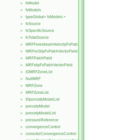
fvModel
►
fvModels
►
typeGlobal< fvModels >
►
fvSource
►
fvSpecificSource
►
fvTotalSource
►
MRFFreestreamVelocityFvPatchVectorField
►
MRFnoSlipFvPatchVectorField
►
MRFPatchField
►
MRFslipFvPatchVectorField
►
IOMRFZoneList
►
NullMRF
►
MRFZone
►
MRFZoneList
►
IOporosityModelList
►
porosityModel
►
porosityModelList
►
pressureReference
►
convergenceControl
►
correctorConvergenceControl
►