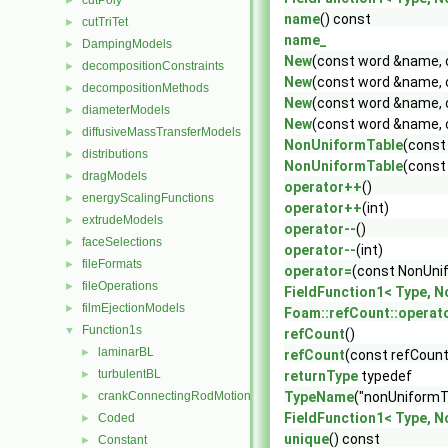
cutPoly
►
name
() const
cutTriTet
►
name_
DampingModels
►
New
(const word &name, c
decompositionConstraints
►
New
(const word &name, c
decompositionMethods
►
New
(const word &name, c
diameterModels
►
New
(const word &name, c
diffusiveMassTransferModels
►
NonUniformTable
(const
distributions
►
NonUniformTable
(const
dragModels
►
operator++
()
energyScalingFunctions
►
operator++
(int)
extrudeModels
►
operator--
()
faceSelections
►
operator--
(int)
fileFormats
►
operator=
(const NonUni
fileOperations
►
FieldFunction1< Type, N
filmEjectionModels
►
Foam::refCount::operat
Function1s
▼
refCount
()
laminarBL
►
refCount
(const refCount
turbulentBL
►
returnType
typedef
crankConnectingRodMotion
TypeName
("nonUniformT
►
FieldFunction1< Type, 
Coded
►
unique
() const
Constant
►