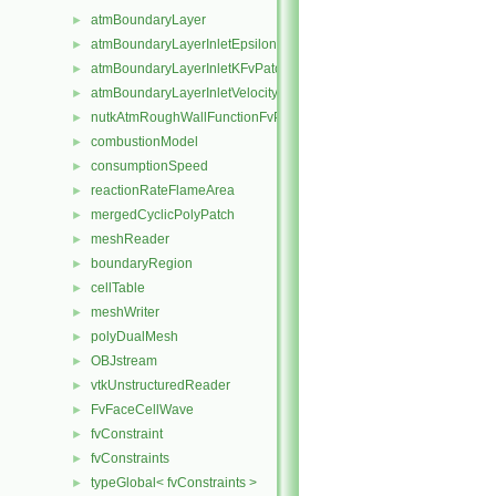
atmBoundaryLayer
►
atmBoundaryLayerInletEpsilonFvPatchScalarField
►
atmBoundaryLayerInletKFvPatchScalarField
►
atmBoundaryLayerInletVelocityFvPatchVectorField
►
nutkAtmRoughWallFunctionFvPatchScalarField
►
combustionModel
►
consumptionSpeed
►
reactionRateFlameArea
►
mergedCyclicPolyPatch
►
meshReader
►
boundaryRegion
►
cellTable
►
meshWriter
►
polyDualMesh
►
OBJstream
►
vtkUnstructuredReader
►
FvFaceCellWave
►
fvConstraint
►
fvConstraints
►
typeGlobal< fvConstraints >
►