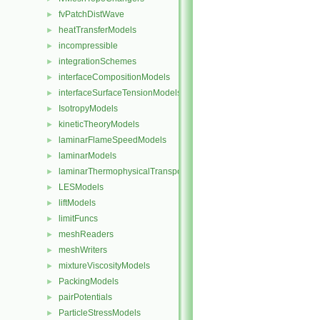
fvPatchDistWave
►
heatTransferModels
►
incompressible
►
integrationSchemes
►
interfaceCompositionModels
►
interfaceSurfaceTensionModels
►
IsotropyModels
►
kineticTheoryModels
►
laminarFlameSpeedModels
►
laminarModels
►
laminarThermophysicalTransportModels
►
LESModels
►
liftModels
►
limitFuncs
►
meshReaders
►
meshWriters
►
mixtureViscosityModels
►
PackingModels
►
pairPotentials
►
ParticleStressModels
►