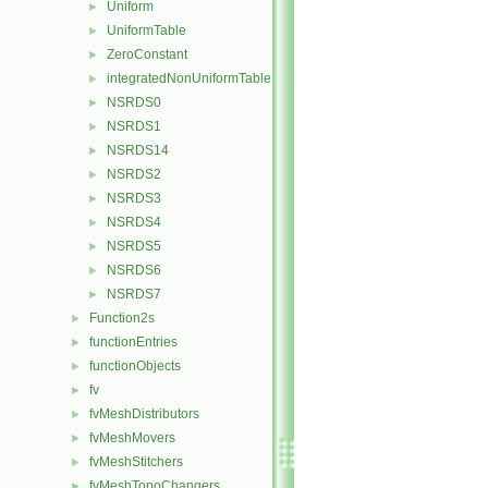
Uniform
►
UniformTable
►
ZeroConstant
►
integratedNonUniformTable
►
NSRDS0
►
NSRDS1
►
NSRDS14
►
NSRDS2
►
NSRDS3
►
NSRDS4
►
NSRDS5
►
NSRDS6
►
NSRDS7
►
Function2s
►
functionEntries
►
functionObjects
►
fv
►
fvMeshDistributors
►
fvMeshMovers
►
fvMeshStitchers
►
fvMeshTopoChangers
►