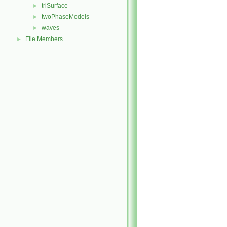
triSurface
►
twoPhaseModels
►
waves
►
File Members
►