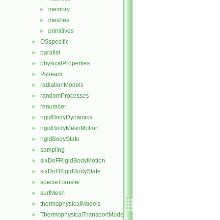
memory
►
meshes
►
primitives
►
OSspecific
►
parallel
►
physicalProperties
►
Pstream
►
radiationModels
►
randomProcesses
►
renumber
►
rigidBodyDynamics
►
rigidBodyMeshMotion
►
rigidBodyState
►
sampling
►
sixDoFRigidBodyMotion
►
sixDoFRigidBodyState
►
specieTransfer
►
surfMesh
►
thermophysicalModels
►
ThermophysicalTransportModels
►