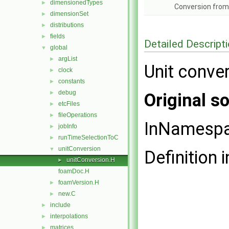
dimensionedTypes
►
Conversion from
dimensionSet
►
distributions
►
fields
►
Detailed Descript
global
▼
argList
►
Unit conver
clock
►
constants
►
debug
►
Original so
etcFiles
►
fileOperations
►
InNamesp
jobInfo
►
runTimeSelectionToC
►
unitConversion
▼
Definition i
unitConversion.H
►
foamDoc.H
foamVersion.H
►
new.C
►
include
►
interpolations
►
matrices
►