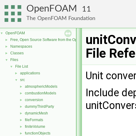
OpenFOAM
11
The OpenFOAM Foundation
OpenFOAM
▼
unitConv
Free, Open Source Software from the OpenFOAM Foundation
►
Namespaces
►
File Ref
Classes
►
Files
▼
File List
▼
Unit conve
applications
►
src
▼
atmosphericModels
►
Include de
combustionModels
►
conversion
►
unitConver
dummyThirdParty
►
dynamicMesh
►
fileFormats
►
finiteVolume
►
functionObjects
►