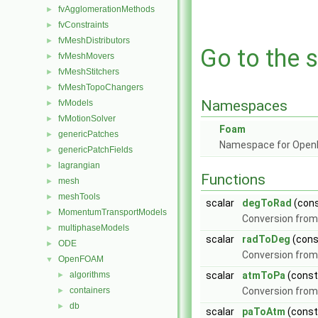
fvAgglomerationMethods
►
fvConstraints
►
fvMeshDistributors
►
Go to the s
fvMeshMovers
►
fvMeshStitchers
►
fvMeshTopoChangers
►
Namespaces
fvModels
►
fvMotionSolver
►
Foam
genericPatches
►
Namespace for Ope
genericPatchFields
►
lagrangian
►
Functions
mesh
►
meshTools
►
scalar
degToRad
(cons
MomentumTransportModels
►
Conversion from
multiphaseModels
►
scalar
radToDeg
(cons
ODE
►
Conversion from
OpenFOAM
▼
algorithms
scalar
atmToPa
(const
►
containers
Conversion from
►
db
►
scalar
paToAtm
(const