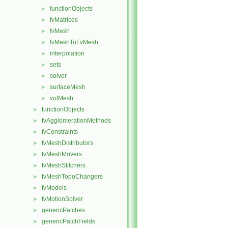
functionObjects
►
fvMatrices
►
fvMesh
►
fvMeshToFvMesh
►
interpolation
►
sets
►
solver
►
surfaceMesh
►
volMesh
►
functionObjects
►
fvAgglomerationMethods
►
fvConstraints
►
fvMeshDistributors
►
fvMeshMovers
►
fvMeshStitchers
►
fvMeshTopoChangers
►
fvModels
►
fvMotionSolver
►
genericPatches
►
genericPatchFields
►