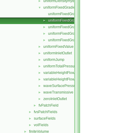
uniformDensityHydrostaticPressure
►
uniformFixedGradient
▼
uniformFixedGradientFvPatchField.C
uniformFixedGradientFvPatchField.H
►
uniformFixedGradientFvPatchFields.C
►
uniformFixedGradientFvPatchFields.H
►
uniformFixedGradientFvPatchFieldsFwd.H
►
uniformFixedValue
►
uniformInletOutlet
►
uniformJump
►
uniformTotalPressure
►
variableHeightFlowRate
►
variableHeightFlowRateInletVelocity
►
waveSurfacePressure
►
waveTransmissive
►
zeroInletOutlet
►
fvPatchField
►
fvsPatchFields
►
surfaceFields
►
volFields
►
finiteVolume
►