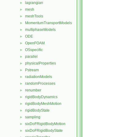
lagrangian
►
mesh
►
meshTools
►
MomentumTransportModels
►
multiphaseModels
►
ODE
►
OpenFOAM
►
OSspecific
►
parallel
►
physicalProperties
►
Pstream
►
radiationModels
►
randomProcesses
►
renumber
►
rigidBodyDynamics
►
rigidBodyMeshMotion
►
rigidBodyState
►
sampling
►
sixDoFRigidBodyMotion
►
sixDoFRigidBodyState
►