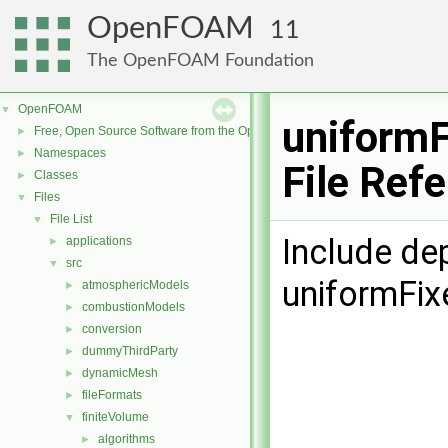
OpenFOAM
11
The OpenFOAM Foundation
OpenFOAM
▼
uniformF
Free, Open Source Software from the OpenFOAM Foundation
►
Namespaces
►
File Ref
Classes
►
Files
▼
File List
▼
Include de
applications
►
src
▼
uniformFix
atmosphericModels
►
combustionModels
►
conversion
►
dummyThirdParty
►
dynamicMesh
►
fileFormats
►
finiteVolume
▼
algorithms
►