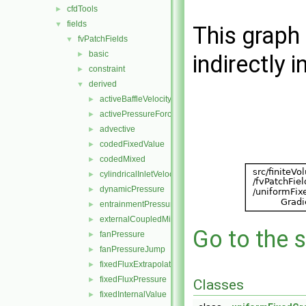
cfdTools
►
fields
▼
This graph 
fvPatchFields
▼
basic
►
indirectly i
constraint
►
derived
▼
activeBaffleVelocity
►
activePressureForceBaffleVelocity
►
advective
►
codedFixedValue
►
codedMixed
►
cylindricalInletVelocity
►
dynamicPressure
►
entrainmentPressure
►
externalCoupledMixed
►
Go to the s
fanPressure
►
fanPressureJump
►
fixedFluxExtrapolatedPressure
►
fixedFluxPressure
►
Classes
fixedInternalValue
►