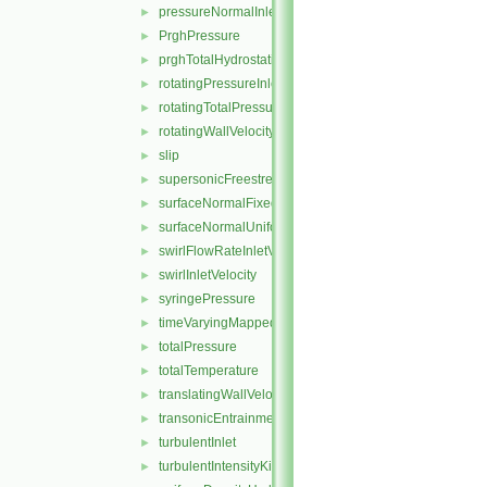
pressureNormalInletOutletVelocity
►
PrghPressure
►
prghTotalHydrostaticPressure
►
rotatingPressureInletOutletVelocity
►
rotatingTotalPressure
►
rotatingWallVelocity
►
slip
►
supersonicFreestream
►
surfaceNormalFixedValue
►
surfaceNormalUniformFixedValue
►
swirlFlowRateInletVelocity
►
swirlInletVelocity
►
syringePressure
►
timeVaryingMappedFixedValue
►
totalPressure
►
totalTemperature
►
translatingWallVelocity
►
transonicEntrainmentPressure
►
turbulentInlet
►
turbulentIntensityKineticEnergyInlet
►