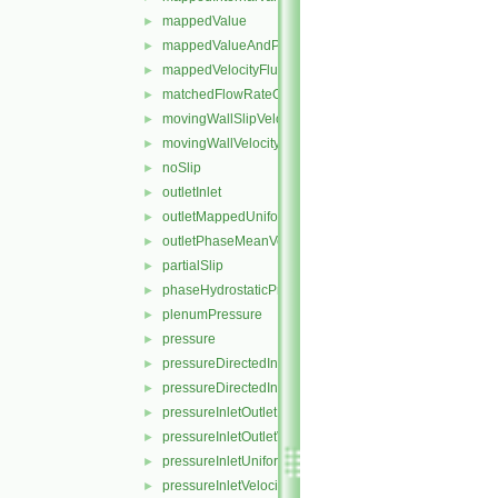
mappedValue
►
mappedValueAndPatchInternalValue
►
mappedVelocityFlux
►
matchedFlowRateOutletVelocity
►
movingWallSlipVelocity
►
movingWallVelocity
►
noSlip
►
outletInlet
►
outletMappedUniformInlet
►
outletPhaseMeanVelocity
►
partialSlip
►
phaseHydrostaticPressure
►
plenumPressure
►
pressure
►
pressureDirectedInletOutletVelocity
►
pressureDirectedInletVelocity
►
pressureInletOutletParSlipVelocity
►
pressureInletOutletVelocity
►
pressureInletUniformVelocity
►
pressureInletVelocity
►