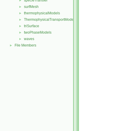
specieTransfer
►
surfMesh
►
thermophysicalModels
►
ThermophysicalTransportModels
►
triSurface
►
twoPhaseModels
►
waves
►
File Members
►