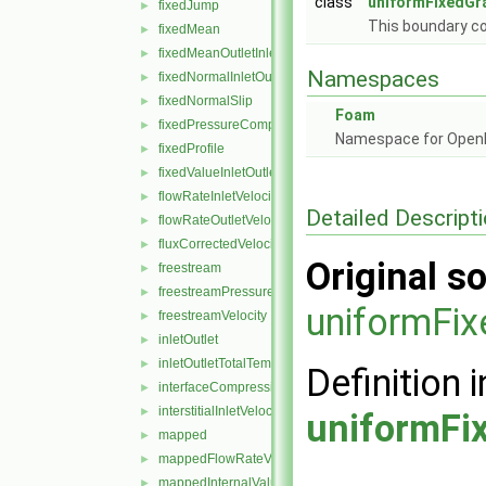
class
uniformFixedGra
fixedJump
►
This boundary co
fixedMean
►
fixedMeanOutletInlet
►
Namespaces
fixedNormalInletOutletVelocity
►
fixedNormalSlip
►
Foam
fixedPressureCompressibleDensity
►
Namespace for Ope
fixedProfile
►
fixedValueInletOutlet
►
flowRateInletVelocity
►
Detailed Descript
flowRateOutletVelocity
►
fluxCorrectedVelocity
►
Original so
freestream
►
freestreamPressure
►
uniformFix
freestreamVelocity
►
inletOutlet
►
inletOutletTotalTemperature
►
Definition i
interfaceCompression
►
interstitialInletVelocity
►
uniformFi
mapped
►
mappedFlowRateVelocity
►
mappedInternalValue
►