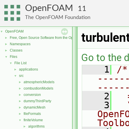
OpenFOAM
11
The OpenFOAM Foundation
OpenFOAM
▼
turbulen
Free, Open Source Software from the OpenFOAM Foundation
►
Namespaces
►
Classes
►
Go to the d
Files
▼
File List
▼
    1
/*
applications
►
-----
src
▼
atmosphericModels
►
-----
combustionModels
►
    2
  
conversion
►
dummyThirdParty
►
    3
  
dynamicMesh
►
OpenF
fileFormats
►
Toolb
finiteVolume
▼
algorithms
►