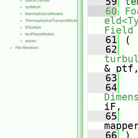
   59
te
specieTransfer
►
surfMesh
►
   60
Fo
thermophysicalModels
►
eld<T
ThermophysicalTransportModels
►
Field
triSurface
►
twoPhaseModels
►
   61
 (
waves
►
   62
File Members
►
turbu
& ptf
   63
   64
Dimen
iF,
   65
mappe
   66
 )