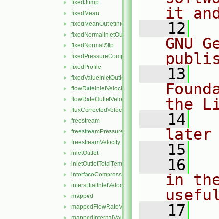
fixedJump
►
it an
fixedMean
►
   12
  
fixedMeanOutletInlet
►
fixedNormalInletOutletVelocity
►
GNU G
fixedNormalSlip
►
publi
fixedPressureCompressibleDensity
►
fixedProfile
►
   13
  
fixedValueInletOutlet
►
Found
flowRateInletVelocity
►
the L
flowRateOutletVelocity
►
fluxCorrectedVelocity
►
   14
  
freestream
►
later
freestreamPressure
►
freestreamVelocity
►
   15
inletOutlet
►
   16
  
inletOutletTotalTemperature
►
interfaceCompression
in the
►
interstitialInletVelocity
►
usefu
mapped
►
   17
  
mappedFlowRateVelocity
►
mappedInternalValue
►