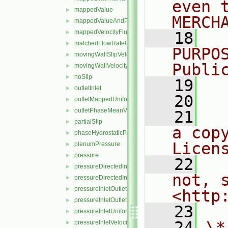
even 
mappedValue
►
MERCH
mappedValueAndPatchInternalValue
►
mappedVelocityFlux
►
   18
  
matchedFlowRateOutletVelocity
►
PURPO
movingWallSlipVelocity
►
Publi
movingWallVelocity
►
noSlip
►
   19
  
outletInlet
►
   20
outletMappedUniformInlet
►
outletPhaseMeanVelocity
►
   21
  
partialSlip
►
a cop
phaseHydrostaticPressure
►
Licen
plenumPressure
►
pressure
►
   22
  
pressureDirectedInletOutletVelocity
►
not, s
pressureDirectedInletVelocity
►
pressureInletOutletParSlipVelocity
►
<http
pressureInletOutletVelocity
►
   23
pressureInletUniformVelocity
►
   24
\*
pressureInletVelocity
►