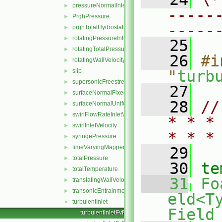
pressureNormalInletOutletVelocity
►
-----
PrghPressure
►
-----
prghTotalHydrostaticPressure
►
rotatingPressureInletOutletVelocity
►
   25
rotatingTotalPressure
►
   26
#i
rotatingWallVelocity
►
slip
"
turb
►
supersonicFreestream
►
   27
surfaceNormalFixedValue
►
   28
//
surfaceNormalUniformFixedValue
►
swirlFlowRateInletVelocity
►
* * *
swirlInletVelocity
►
* * *
syringePressure
►
timeVaryingMappedFixedValue
►
   29
totalPressure
►
   30
te
totalTemperature
►
   31
Fo
translatingWallVelocity
►
transonicEntrainmentPressure
►
eld<T
turbulentInlet
▼
Field
turbulentInletFvPatchField.C