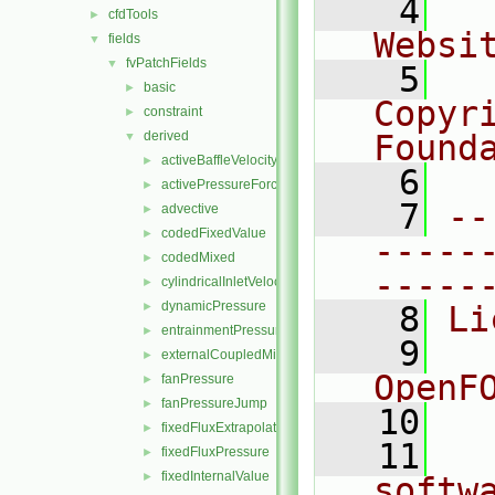
    4
  
cfdTools
►
Websi
fields
▼
fvPatchFields
▼
    5
  
basic
►
Copyr
constraint
►
derived
Found
▼
activeBaffleVelocity
►
    6
  
activePressureForceBaffleVelocity
►
    7
--
advective
►
codedFixedValue
►
-----
codedMixed
►
-----
cylindricalInletVelocity
►
dynamicPressure
►
    8
Li
entrainmentPressure
►
    9
  
externalCoupledMixed
►
OpenF
fanPressure
►
fanPressureJump
►
   10
fixedFluxExtrapolatedPressure
►
   11
  
fixedFluxPressure
►
fixedInternalValue
►
softw