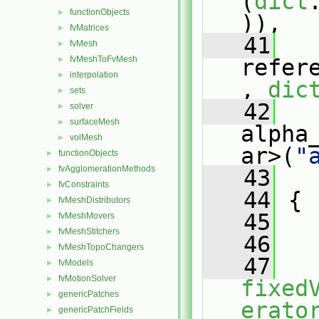
(
dict
functionObjects
►
)),
fvMatrices
►
   41
fvMesh
►
fvMeshToFvMesh
►
refer
interpolation
►
, 
dic
sets
►
   42
solver
►
surfaceMesh
►
alpha
volMesh
►
ar>(
"
functionObjects
►
fvAgglomerationMethods
►
   43
   
fvConstraints
►
   44
 {
fvMeshDistributors
►
   45
fvMeshMovers
►
fvMeshStitchers
►
   46
   
fvMeshTopoChangers
►
   47
fvModels
►
fvMotionSolver
►
fixed
genericPatches
►
erato
genericPatchFields
►