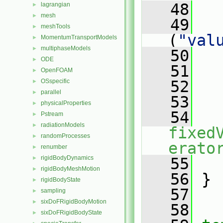
   48
   
lagrangian
►
mesh
►
   49
meshTools
►
(
"val
MomentumTransportModels
►
multiphaseModels
►
   50
   
ODE
►
   51
   
OpenFOAM
►
OSspecific
   52
►
parallel
►
   53
   
physicalProperties
►
   54
Pstream
►
radiationModels
►
fixed
randomProcesses
►
erato
renumber
►
rigidBodyDynamics
►
   55
   
rigidBodyMeshMotion
►
   56
 }
rigidBodyState
►
   57
sampling
►
sixDoFRigidBodyMotion
►
   58
sixDoFRigidBodyState
►