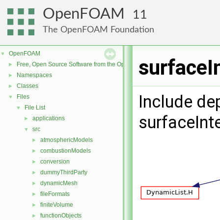
OpenFOAM
11
The OpenFOAM Foundation
OpenFOAM
▼
surfaceI
Free, Open Source Software from the OpenFOAM Foundation
►
Namespaces
►
Classes
►
Include de
Files
▼
File List
▼
surfaceInt
applications
►
src
▼
atmosphericModels
►
combustionModels
►
conversion
►
dummyThirdParty
►
dynamicMesh
►
fileFormats
►
finiteVolume
►
functionObjects
►