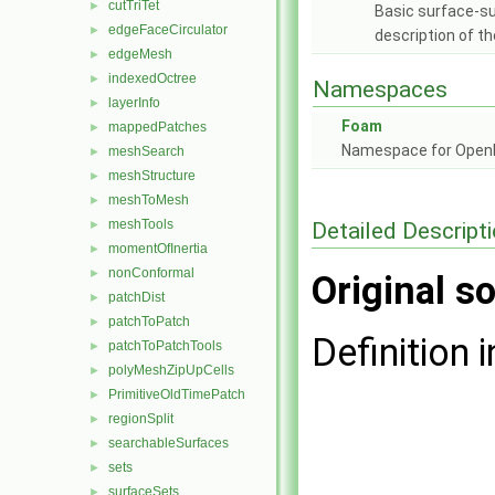
cutTriTet
►
Basic surface-su
edgeFaceCirculator
►
description of th
edgeMesh
►
indexedOctree
►
Namespaces
layerInfo
►
Foam
mappedPatches
►
Namespace for Ope
meshSearch
►
meshStructure
►
meshToMesh
►
meshTools
Detailed Descript
►
momentOfInertia
►
nonConformal
►
Original so
patchDist
►
patchToPatch
►
Definition i
patchToPatchTools
►
polyMeshZipUpCells
►
PrimitiveOldTimePatch
►
regionSplit
►
searchableSurfaces
►
sets
►
surfaceSets
►