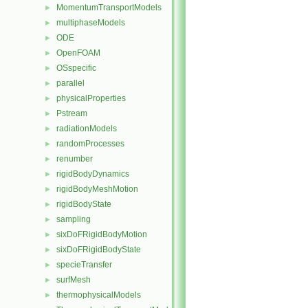
MomentumTransportModels
►
multiphaseModels
►
ODE
►
OpenFOAM
►
OSspecific
►
parallel
►
physicalProperties
►
Pstream
►
radiationModels
►
randomProcesses
►
renumber
►
rigidBodyDynamics
►
rigidBodyMeshMotion
►
rigidBodyState
►
sampling
►
sixDoFRigidBodyMotion
►
sixDoFRigidBodyState
►
specieTransfer
►
surfMesh
►
thermophysicalModels
►