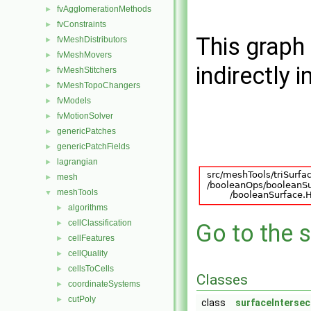
fvAgglomerationMethods
►
fvConstraints
►
This graph 
fvMeshDistributors
►
fvMeshMovers
►
indirectly i
fvMeshStitchers
►
fvMeshTopoChangers
►
fvModels
►
fvMotionSolver
►
genericPatches
►
genericPatchFields
►
lagrangian
►
mesh
►
meshTools
▼
algorithms
►
cellClassification
►
Go to the s
cellFeatures
►
cellQuality
►
cellsToCells
►
Classes
coordinateSystems
►
cutPoly
►
class
surfaceIntersec