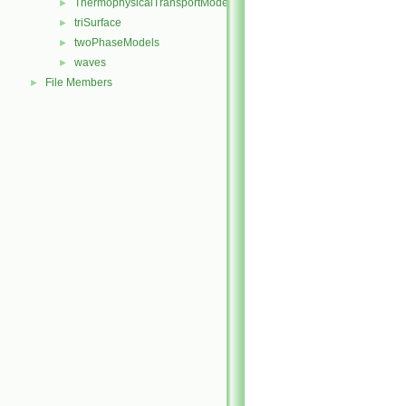
ThermophysicalTransportModels
►
triSurface
►
twoPhaseModels
►
waves
►
File Members
►