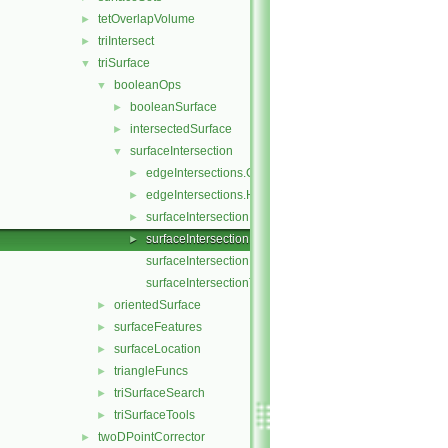
tetOverlapVolume
►
triIntersect
►
triSurface
▼
booleanOps
▼
booleanSurface
►
intersectedSurface
►
surfaceIntersection
▼
edgeIntersections.C
►
edgeIntersections.H
►
surfaceIntersection.C
►
surfaceIntersection.H
►
surfaceIntersectionFuncs.C
surfaceIntersectionTemplates.C
orientedSurface
►
surfaceFeatures
►
surfaceLocation
►
triangleFuncs
►
triSurfaceSearch
►
triSurfaceTools
►
twoDPointCorrector
►