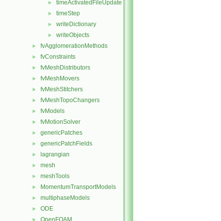
timeActivatedFileUpdate
►
timeStep
►
writeDictionary
►
writeObjects
►
fvAgglomerationMethods
►
fvConstraints
►
fvMeshDistributors
►
fvMeshMovers
►
fvMeshStitchers
►
fvMeshTopoChangers
►
fvModels
►
fvMotionSolver
►
genericPatches
►
genericPatchFields
►
lagrangian
►
mesh
►
meshTools
►
MomentumTransportModels
►
multiphaseModels
►
ODE
►
OpenFOAM
►