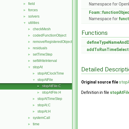
field
Namespace for Ope
►
forces
►
Foam::functionObje
solvers
►
Namespace for
func
utilities
▼
checkMesh
►
Functions
codedFunctionObject
►
removeRegisteredObject
►
defineTypeNameAnd
residuals
►
addToRunTimeSelect
setTimeStep
►
setWriteInterval
►
stopAt
▼
Detailed Descript
stopAtClockTime
►
stopAtFile
▼
Original source file
stopA
stopAtFile.C
►
Definition in file
stopAtFil
stopAtFile.H
►
stopAtTimeStep
►
stopAt.C
►
stopAt.H
►
systemCall
►
time
►