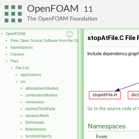
OpenFOAM
11
The OpenFOAM Foundation
OpenFOAM
▼
stopAtFile.C File
Free, Open Source Software from the OpenFOAM Foundation
►
Namespaces
►
Include dependency graph 
Classes
►
Files
▼
File List
▼
applications
►
src
▼
atmosphericModels
►
combustionModels
►
conversion
►
Go to the source code of th
dummyThirdParty
►
dynamicMesh
►
fileFormats
►
Namespaces
finiteVolume
►
functionObjects
Foam
▼