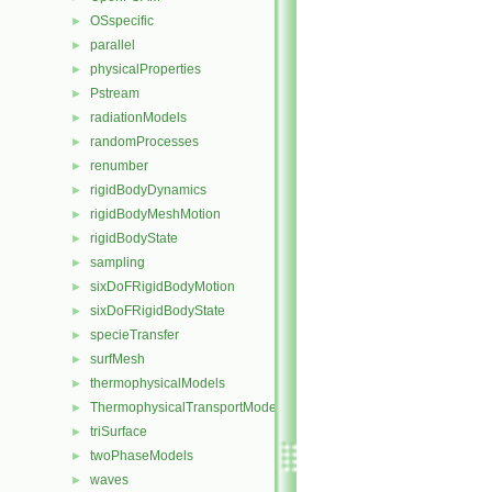
OSspecific
►
parallel
►
physicalProperties
►
Pstream
►
radiationModels
►
randomProcesses
►
renumber
►
rigidBodyDynamics
►
rigidBodyMeshMotion
►
rigidBodyState
►
sampling
►
sixDoFRigidBodyMotion
►
sixDoFRigidBodyState
►
specieTransfer
►
surfMesh
►
thermophysicalModels
►
ThermophysicalTransportModels
►
triSurface
►
twoPhaseModels
►
waves
►