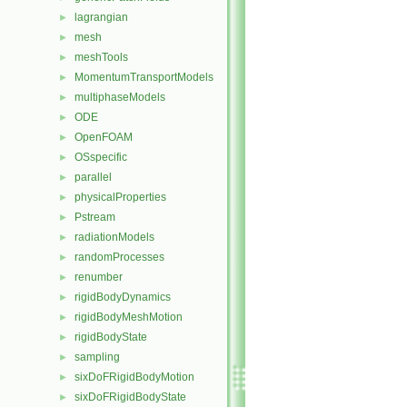
lagrangian
►
mesh
►
meshTools
►
MomentumTransportModels
►
multiphaseModels
►
ODE
►
OpenFOAM
►
OSspecific
►
parallel
►
physicalProperties
►
Pstream
►
radiationModels
►
randomProcesses
►
renumber
►
rigidBodyDynamics
►
rigidBodyMeshMotion
►
rigidBodyState
►
sampling
►
sixDoFRigidBodyMotion
►
sixDoFRigidBodyState
►