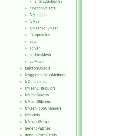
snGradSchemes
►
functionObjects
►
fvMatrices
►
fvMesh
►
fvMeshToFvMesh
►
interpolation
►
sets
►
solver
►
surfaceMesh
►
volMesh
►
functionObjects
►
fvAgglomerationMethods
►
fvConstraints
►
fvMeshDistributors
►
fvMeshMovers
►
fvMeshStitchers
►
fvMeshTopoChangers
►
fvModels
►
fvMotionSolver
►
genericPatches
►
genericPatchFields
►