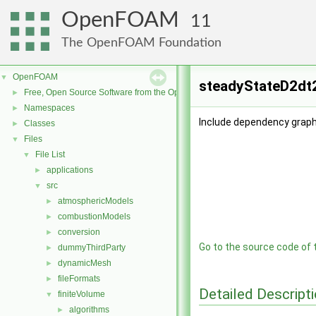
OpenFOAM
11
The OpenFOAM Foundation
OpenFOAM
▼
steadyStateD2dt
Free, Open Source Software from the OpenFOAM Foundation
►
Namespaces
►
Include dependency grap
Classes
►
Files
▼
File List
▼
applications
►
src
▼
atmosphericModels
►
combustionModels
►
conversion
►
Go to the source code of th
dummyThirdParty
►
dynamicMesh
►
fileFormats
►
Detailed Descript
finiteVolume
▼
algorithms
►