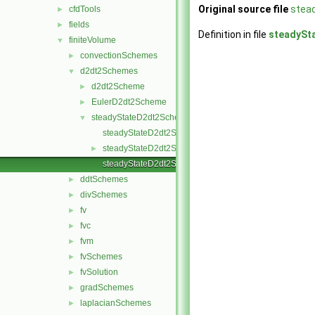
Original source file
stea
cfdTools
►
fields
►
Definition in file
steadySt
finiteVolume
▼
convectionSchemes
►
d2dt2Schemes
▼
d2dt2Scheme
►
EulerD2dt2Scheme
►
steadyStateD2dt2Scheme
▼
steadyStateD2dt2Scheme.C
steadyStateD2dt2Scheme.H
►
steadyStateD2dt2Schemes.C
ddtSchemes
►
divSchemes
►
fv
►
fvc
►
fvm
►
fvSchemes
►
fvSolution
►
gradSchemes
►
laplacianSchemes
►