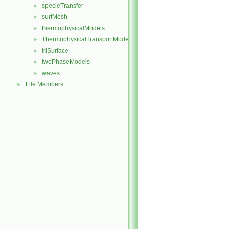
specieTransfer
►
surfMesh
►
thermophysicalModels
►
ThermophysicalTransportModels
►
triSurface
►
twoPhaseModels
►
waves
►
File Members
►