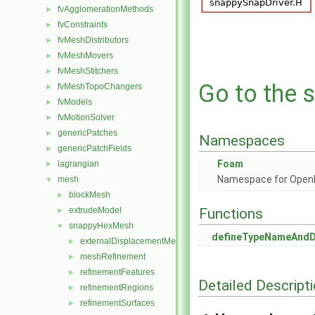
fvAgglomerationMethods
►
fvConstraints
►
fvMeshDistributors
►
fvMeshMovers
►
fvMeshStitchers
►
Go to the s
fvMeshTopoChangers
►
fvModels
►
fvMotionSolver
►
genericPatches
►
Namespaces
genericPatchFields
►
Foam
lagrangian
►
Namespace for Ope
mesh
▼
blockMesh
►
extrudeModel
Functions
►
snappyHexMesh
▼
defineTypeNameAnd
externalDisplacementMeshMover
►
meshRefinement
►
refinementFeatures
►
Detailed Descript
refinementRegions
►
refinementSurfaces
►