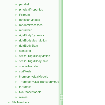
parallel
►
physicalProperties
►
Pstream
►
radiationModels
►
randomProcesses
►
renumber
►
rigidBodyDynamics
►
rigidBodyMeshMotion
►
rigidBodyState
►
sampling
►
sixDoFRigidBodyMotion
►
sixDoFRigidBodyState
►
specieTransfer
►
surfMesh
►
thermophysicalModels
►
ThermophysicalTransportModels
►
triSurface
►
twoPhaseModels
►
waves
►
File Members
►