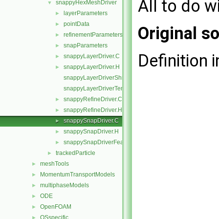
All to do w
snappyHexMeshDriver
▼
layerParameters
►
pointData
►
Original so
refinementParameters
►
snapParameters
►
Definition i
snappyLayerDriver.C
►
snappyLayerDriver.H
►
snappyLayerDriverShrink.C
snappyLayerDriverTemplates.C
snappyRefineDriver.C
►
snappyRefineDriver.H
►
snappySnapDriver.C
►
snappySnapDriver.H
►
snappySnapDriverFeature.C
►
trackedParticle
►
meshTools
►
MomentumTransportModels
►
multiphaseModels
►
ODE
►
OpenFOAM
►
OSspecific
►