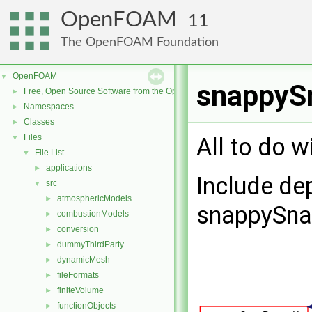
OpenFOAM
11
The OpenFOAM Foundation
OpenFOAM
▼
snappySn
Free, Open Source Software from the OpenFOAM Foundation
►
Namespaces
►
Classes
►
Files
▼
All to do w
File List
▼
applications
►
Include de
src
▼
atmosphericModels
►
snappySnap
combustionModels
►
conversion
►
dummyThirdParty
►
dynamicMesh
►
fileFormats
►
finiteVolume
►
functionObjects
►