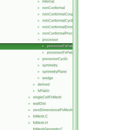
internal
►
nonConformal
►
nonConformalCoupled
►
nonConformalCyclic
►
nonConformalError
►
nonConformalProcessorCyclic
►
processor
▼
processorFvPatch.C
►
processorFvPatch.H
►
processorCyclic
►
symmetry
►
symmetryPlane
►
wedge
►
derived
►
fvPatch
►
singleCellFvMesh
►
wallDist
►
zeroDimensionalFvMesh
►
fvMesh.C
►
fvMesh.H
►
fvMeshGeometry.C