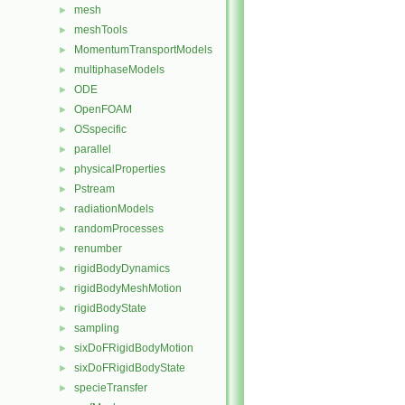
mesh
►
meshTools
►
MomentumTransportModels
►
multiphaseModels
►
ODE
►
OpenFOAM
►
OSspecific
►
parallel
►
physicalProperties
►
Pstream
►
radiationModels
►
randomProcesses
►
renumber
►
rigidBodyDynamics
►
rigidBodyMeshMotion
►
rigidBodyState
►
sampling
►
sixDoFRigidBodyMotion
►
sixDoFRigidBodyState
►
specieTransfer
►