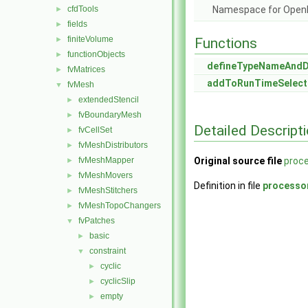
cfdTools
Namespace for Ope
►
fields
►
finiteVolume
►
Functions
functionObjects
►
defineTypeNameAnd
fvMatrices
►
addToRunTimeSelect
fvMesh
▼
extendedStencil
►
fvBoundaryMesh
►
Detailed Descript
fvCellSet
►
fvMeshDistributors
►
fvMeshMapper
Original source file
proc
►
fvMeshMovers
►
Definition in file
processo
fvMeshStitchers
►
fvMeshTopoChangers
►
fvPatches
▼
basic
►
constraint
▼
cyclic
►
cyclicSlip
►
empty
►