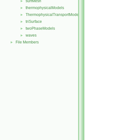
surfMesh
►
thermophysicalModels
►
ThermophysicalTransportModels
►
triSurface
►
twoPhaseModels
►
waves
►
File Members
►