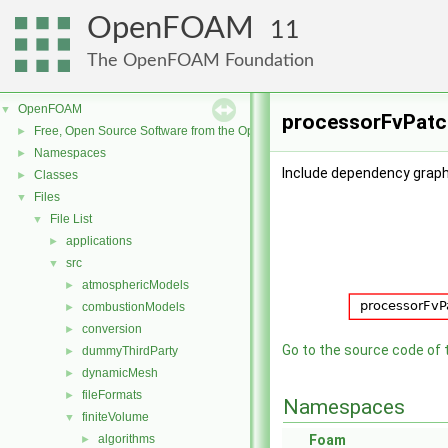
OpenFOAM
11
The OpenFOAM Foundation
OpenFOAM
▼
processorFvPatch
Free, Open Source Software from the OpenFOAM Foundation
►
Namespaces
►
Include dependency graph
Classes
►
Files
▼
File List
▼
applications
►
src
▼
atmosphericModels
►
combustionModels
►
conversion
►
Go to the source code of th
dummyThirdParty
►
dynamicMesh
►
fileFormats
►
Namespaces
finiteVolume
▼
algorithms
Foam
►