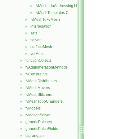
fvMeshLduAddressing.H
►
fvMeshTemplates.C
►
fvMeshToFvMesh
►
interpolation
►
sets
►
solver
►
surfaceMesh
►
volMesh
►
functionObjects
►
fvAgglomerationMethods
►
fvConstraints
►
fvMeshDistributors
►
fvMeshMovers
►
fvMeshStitchers
►
fvMeshTopoChangers
►
fvModels
►
fvMotionSolver
►
genericPatches
►
genericPatchFields
►
lagrangian
►