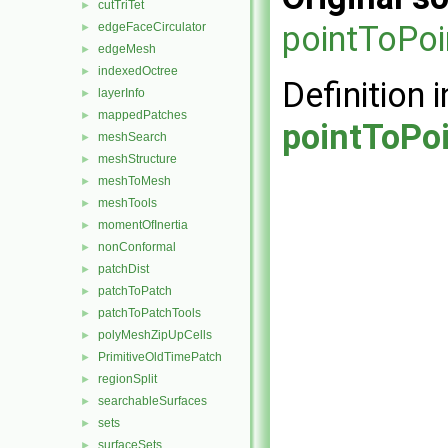
cutTriTet
►
pointToPoi
edgeFaceCirculator
►
edgeMesh
►
indexedOctree
►
Definition i
layerInfo
►
mappedPatches
►
pointToPoi
meshSearch
►
meshStructure
►
meshToMesh
►
meshTools
►
momentOfInertia
►
nonConformal
►
patchDist
►
patchToPatch
►
patchToPatchTools
►
polyMeshZipUpCells
►
PrimitiveOldTimePatch
►
regionSplit
►
searchableSurfaces
►
sets
►
surfaceSets
►