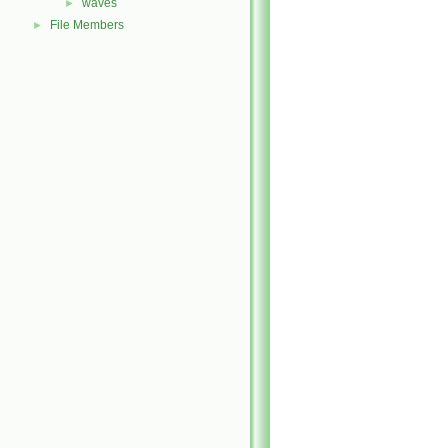
waves
►
File Members
►