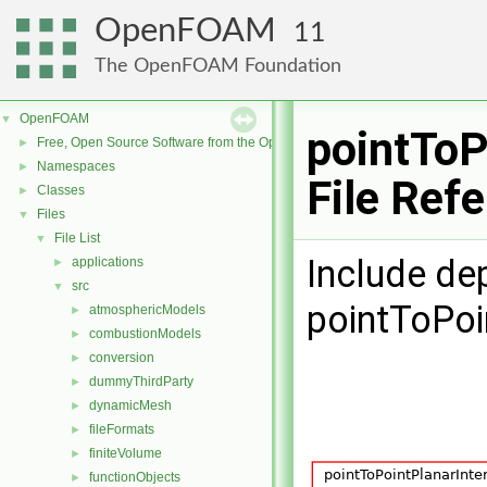
OpenFOAM
11
The OpenFOAM Foundation
OpenFOAM
▼
pointToP
Free, Open Source Software from the OpenFOAM Foundation
►
Namespaces
►
File Ref
Classes
►
Files
▼
File List
▼
Include de
applications
►
src
▼
pointToPoi
atmosphericModels
►
combustionModels
►
conversion
►
dummyThirdParty
►
dynamicMesh
►
fileFormats
►
finiteVolume
►
functionObjects
►