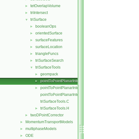
tetOverlapVolume
►
triIntersect
►
triSurface
▼
booleanOps
►
orientedSurface
►
surfaceFeatures
►
surfaceLocation
►
triangleFuncs
►
triSurfaceSearch
►
triSurfaceTools
▼
geompack
►
pointToPointPlanarInterpolation.C
►
pointToPointPlanarInterpolation.H
►
pointToPointPlanarInterpolationTemplates.C
triSurfaceTools.C
triSurfaceTools.H
►
twoDPointCorrector
►
MomentumTransportModels
►
multiphaseModels
►
ODE
►