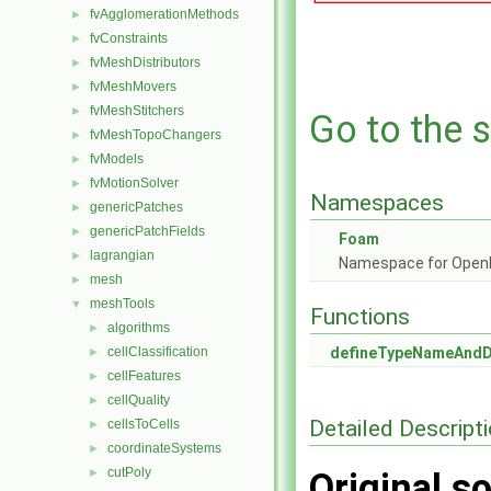
fvAgglomerationMethods
►
fvConstraints
►
fvMeshDistributors
►
fvMeshMovers
►
fvMeshStitchers
►
Go to the s
fvMeshTopoChangers
►
fvModels
►
fvMotionSolver
►
Namespaces
genericPatches
►
genericPatchFields
►
Foam
lagrangian
►
Namespace for Ope
mesh
►
meshTools
▼
Functions
algorithms
►
cellClassification
defineTypeNameAnd
►
cellFeatures
►
cellQuality
►
Detailed Descript
cellsToCells
►
coordinateSystems
►
cutPoly
►
Original so