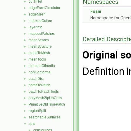
Namespaces
cutTriTet
►
edgeFaceCirculator
►
Foam
edgeMesh
►
Namespace for Ope
indexedOctree
►
layerInfo
►
mappedPatches
►
Detailed Descript
meshSearch
►
meshStructure
►
Original so
meshToMesh
►
meshTools
►
momentOfInertia
►
Definition i
nonConformal
►
patchDist
►
patchToPatch
►
patchToPatchTools
►
polyMeshZipUpCells
►
PrimitiveOldTimePatch
►
regionSplit
►
searchableSurfaces
►
sets
▼
cellSources
►