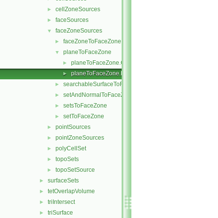
cellZoneSources
►
faceSources
►
faceZoneSources
▼
faceZoneToFaceZone
►
planeToFaceZone
▼
planeToFaceZone.C
►
planeToFaceZone.H
►
searchableSurfaceToFaceZone
►
setAndNormalToFaceZone
►
setsToFaceZone
►
setToFaceZone
►
pointSources
►
pointZoneSources
►
polyCellSet
►
topoSets
►
topoSetSource
►
surfaceSets
►
tetOverlapVolume
►
triIntersect
►
triSurface
►