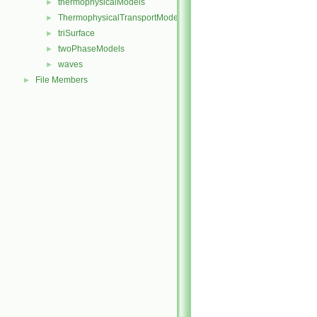
thermophysicalModels
►
ThermophysicalTransportModels
►
triSurface
►
twoPhaseModels
►
waves
►
File Members
►