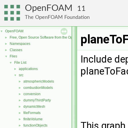
OpenFOAM
11
The OpenFOAM Foundation
OpenFOAM
▼
planeToF
Free, Open Source Software from the OpenFOAM Foundation
►
Namespaces
►
Classes
►
Include de
Files
▼
File List
▼
planeToFa
applications
►
src
▼
atmosphericModels
►
combustionModels
►
conversion
►
dummyThirdParty
►
dynamicMesh
►
fileFormats
►
finiteVolume
►
This graph 
functionObjects
►