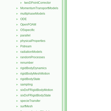
twoDPointCorrector
►
MomentumTransportModels
►
multiphaseModels
►
ODE
►
OpenFOAM
►
OSspecific
►
parallel
►
physicalProperties
►
Pstream
►
radiationModels
►
randomProcesses
►
renumber
►
rigidBodyDynamics
►
rigidBodyMeshMotion
►
rigidBodyState
►
sampling
►
sixDoFRigidBodyMotion
►
sixDoFRigidBodyState
►
specieTransfer
►
surfMesh
►