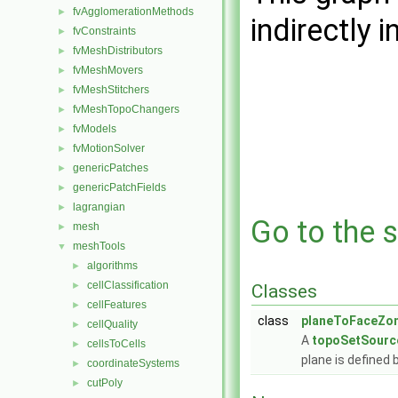
fvAgglomerationMethods
►
indirectly i
fvConstraints
►
fvMeshDistributors
►
fvMeshMovers
►
fvMeshStitchers
►
fvMeshTopoChangers
►
fvModels
►
fvMotionSolver
►
genericPatches
►
genericPatchFields
►
lagrangian
►
Go to the s
mesh
►
meshTools
▼
algorithms
►
cellClassification
►
Classes
cellFeatures
►
class
planeToFaceZo
cellQuality
►
A
topoSetSourc
cellsToCells
►
plane is defined 
coordinateSystems
►
cutPoly
►