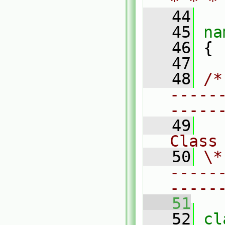
* * *
   44
   45
na
   46
 {
   47
   48
/*
-----
-----
   49
Class
   50
\*
-----
-----
   51
   52
cl