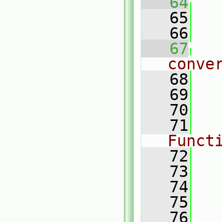
   64
   65
   66
   67
conve
   68
   69
   70
   71
Funct
   72
   73
   74
   75
   76