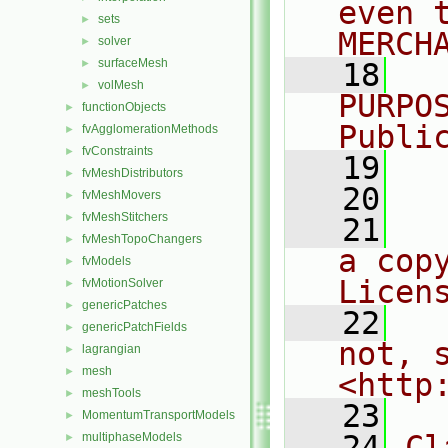
even 
sets
►
MERCH
solver
►
surfaceMesh
►
   18
  
volMesh
►
PURPO
functionObjects
►
Publi
fvAgglomerationMethods
►
fvConstraints
►
   19
  
fvMeshDistributors
►
   20
fvMeshMovers
►
fvMeshStitchers
►
   21
  
fvMeshTopoChangers
►
a cop
fvModels
►
Licen
fvMotionSolver
►
genericPatches
►
   22
  
genericPatchFields
►
not, s
lagrangian
►
mesh
►
<http
meshTools
►
   23
MomentumTransportModels
►
   24
Cl
multiphaseModels
►