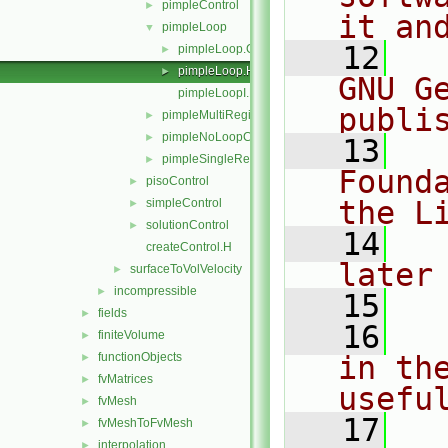
pimpleControl
►
it an
pimpleLoop
▼
   12
  
pimpleLoop.C
►
pimpleLoop.H
►
GNU G
pimpleLoopI.H
publi
pimpleMultiRegionControl
►
pimpleNoLoopControl
►
   13
  
pimpleSingleRegionControl
►
Found
pisoControl
►
the L
simpleControl
►
solutionControl
►
   14
  
createControl.H
later
surfaceToVolVelocity
►
incompressible
►
   15
fields
►
   16
  
finiteVolume
►
functionObjects
in the
►
fvMatrices
►
usefu
fvMesh
►
   17
  
fvMeshToFvMesh
►
interpolation
►