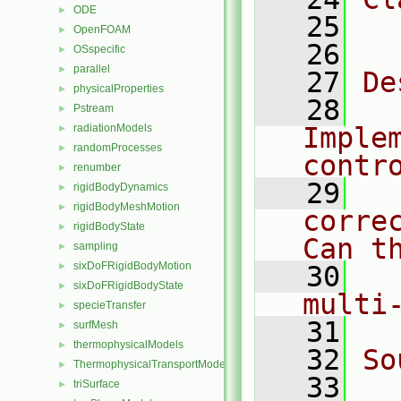
ODE
►
   25
  
OpenFOAM
►
   26
OSspecific
►
parallel
►
   27
De
physicalProperties
►
   28
  
Pstream
►
radiationModels
Implem
►
randomProcesses
►
contr
renumber
►
   29
  
rigidBodyDynamics
►
rigidBodyMeshMotion
►
corre
rigidBodyState
►
Can t
sampling
►
sixDoFRigidBodyMotion
►
   30
  
sixDoFRigidBodyState
►
multi
specieTransfer
►
   31
surfMesh
►
thermophysicalModels
►
   32
So
ThermophysicalTransportModels
►
   33
  
triSurface
►