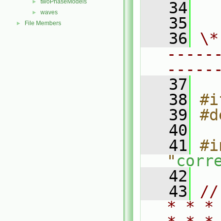
twoPhaseModels
►
   34
  
waves
►
   35
File Members
►
   36
\*
-----
-----
   37
   38
#i
   39
#d
   40
   41
#i
"
corr
   42
   43
//
* * *