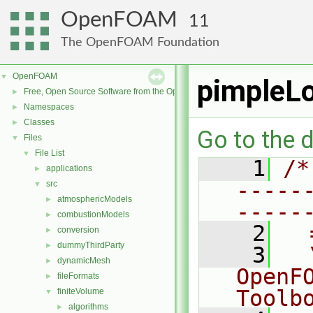
OpenFOAM
11
The OpenFOAM Foundation
OpenFOAM
▼
pimpleL
Free, Open Source Software from the OpenFOAM Foundation
►
Namespaces
►
Classes
►
Go to the d
Files
▼
File List
▼
    1
/*
applications
►
-----
src
▼
atmosphericModels
►
-----
combustionModels
►
    2
  
conversion
►
dummyThirdParty
►
    3
  
dynamicMesh
►
OpenF
fileFormats
►
Toolb
finiteVolume
▼
algorithms
►