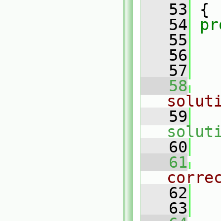
   53
 {
   54
pr
   55
   56
   57
   58
solut
   59
solut
   60
   61
corre
   62
   63