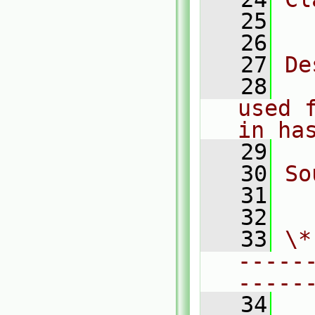
   25
  
   26
   27
De
   28
  
used 
in ha
   29
   30
So
   31
  
   32
   33
\*
-----
-----
   34