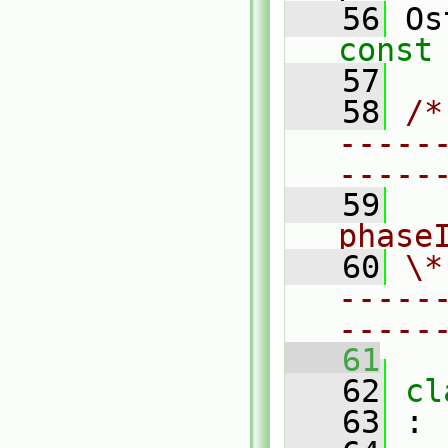
   56
 Os
const
   57
   58
/*
-----
-----
   59
  
phase
   60
\*
-----
-----
   61
   62
cl
   63
 :