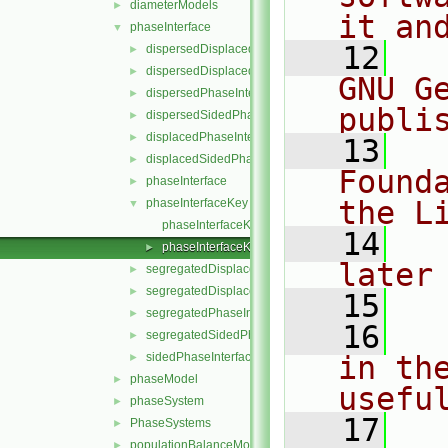
diameterModels
►
it an
phaseInterface
▼
   12
  
dispersedDisplacedPhaseInterface
►
dispersedDisplacedSidedPhaseInterface
►
GNU G
dispersedPhaseInterface
►
publi
dispersedSidedPhaseInterface
►
displacedPhaseInterface
►
   13
  
displacedSidedPhaseInterface
►
Found
phaseInterface
►
the L
phaseInterfaceKey
▼
phaseInterfaceKey.C
   14
  
phaseInterfaceKey.H
►
later
segregatedDisplacedPhaseInterface
►
segregatedDisplacedSidedPhaseInterface
►
   15
segregatedPhaseInterface
►
   16
  
segregatedSidedPhaseInterface
►
sidedPhaseInterface
in the
►
phaseModel
►
usefu
phaseSystem
►
   17
  
PhaseSystems
►
populationBalanceModel
►