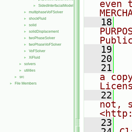
even 
SidedInterfacialModel
►
MERCH
multiphaseVoFSolver
►
shockFluid
►
   18
  
solid
►
PURPO
solidDisplacement
►
Publi
twoPhaseSolver
►
twoPhaseVoFSolver
►
   19
  
VoFSolver
►
   20
XiFluid
►
solvers
►
   21
  
utilities
►
a cop
src
►
Licen
File Members
►
   22
  
not, s
<http
   23
   24
Cl