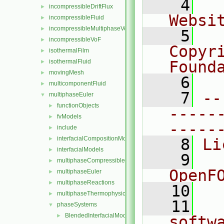
    4
  
incompressibleDriftFlux
►
Websi
incompressibleFluid
►
incompressibleMultiphaseVoF
►
    5
  
incompressibleVoF
►
Copyr
isothermalFilm
►
isothermalFluid
Found
►
movingMesh
►
    6
  
multicomponentFluid
►
    7
--
multiphaseEuler
▼
functionObjects
►
-----
fvModels
►
-----
include
►
interfacialCompositionModels
►
    8
Li
interfacialModels
►
    9
  
multiphaseCompressibleMomentumTransportModels
►
OpenF
multiphaseEuler
►
multiphaseReactions
►
   10
multiphaseThermophysicalTransportModels
►
   11
  
phaseSystems
▼
BlendedInterfacialModel
►
softw