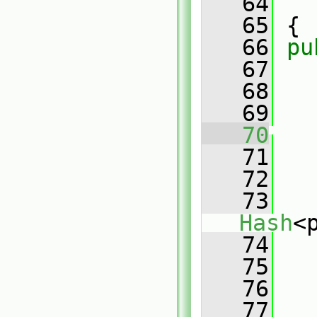
   64
   65
 {
   66
pu
   67
   68
   69
   70
   71
   72
   
   73
Hash
<
   74
   
   75
   76
   77