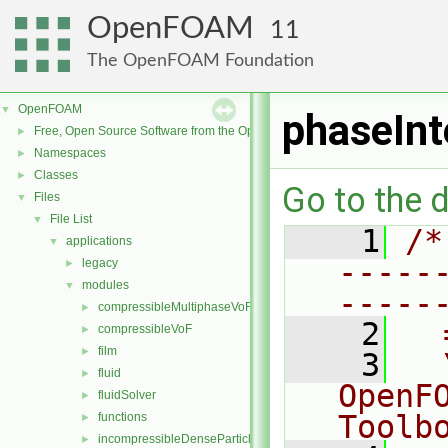
OpenFOAM
11
The OpenFOAM Foundation
OpenFOAM
▼
phaseInt
Free, Open Source Software from the OpenFOAM Foundation
►
Namespaces
►
Classes
►
Go to the d
Files
▼
File List
▼
    1
/*
applications
▼
-----
legacy
►
modules
▼
-----
compressibleMultiphaseVoF
►
    2
  
compressibleVoF
►
film
►
    3
  
fluid
►
OpenF
fluidSolver
►
Toolb
functions
►
incompressibleDenseParticleFluid
►