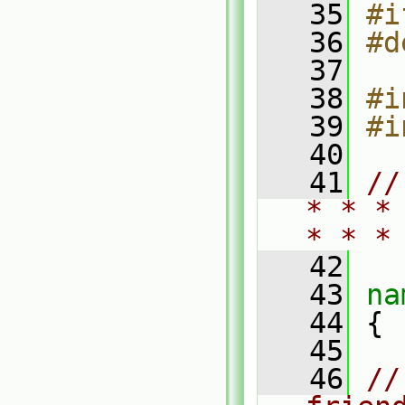
   35
#i
   36
#d
   37
   38
#i
   39
#i
   40
   41
//
* * *
* * *
   42
   43
na
   44
 {
   45
   46
//