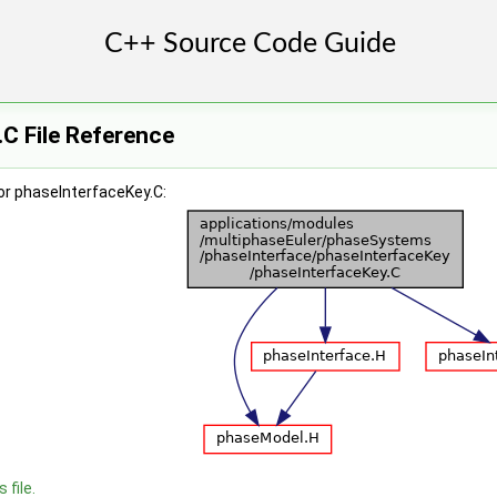
C File Reference
or phaseInterfaceKey.C:
 file.