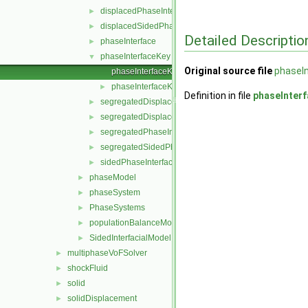
displacedPhaseInterface
►
displacedSidedPhaseInterface
►
Detailed Descriptio
phaseInterface
►
phaseInterfaceKey
▼
Original source file
phaseI
phaseInterfaceKey.C
phaseInterfaceKey.H
►
Definition in file
phaseInter
segregatedDisplacedPhaseInterface
►
segregatedDisplacedSidedPhaseInterface
►
segregatedPhaseInterface
►
segregatedSidedPhaseInterface
►
sidedPhaseInterface
►
phaseModel
►
phaseSystem
►
PhaseSystems
►
populationBalanceModel
►
SidedInterfacialModel
►
multiphaseVoFSolver
►
shockFluid
►
solid
►
solidDisplacement
►