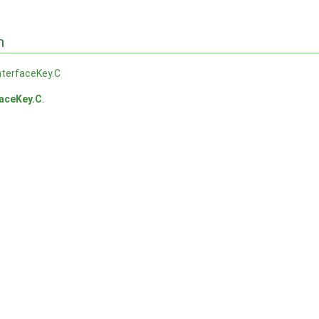
n
nterfaceKey.C
faceKey.C
.