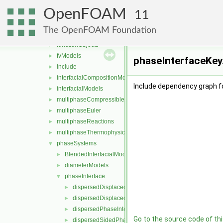
isothermalFluid
►
OpenFOAM
movingMesh
►
11
multicomponentFluid
►
The OpenFOAM Foundation
multiphaseEuler
▼
functionObjects
►
fvModels
►
phaseInterfaceKey.
include
►
interfacialCompositionModels
►
Include dependency graph f
interfacialModels
►
multiphaseCompressibleMomentumTransportModels
►
multiphaseEuler
►
multiphaseReactions
►
multiphaseThermophysicalTransportModels
►
phaseSystems
▼
BlendedInterfacialModel
►
diameterModels
►
phaseInterface
▼
dispersedDisplacedPhaseInterface
►
dispersedDisplacedSidedPhaseInterface
►
dispersedPhaseInterface
►
Go to the source code of this
dispersedSidedPhaseInterface
►