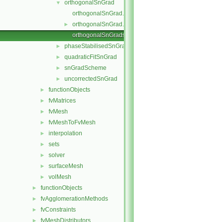
orthogonalSnGrad
▼
orthogonalSnGrad.C
orthogonalSnGrad.H
►
orthogonalSnGrads.C
phaseStabilisedSnGrad
►
quadraticFitSnGrad
►
snGradScheme
►
uncorrectedSnGrad
►
functionObjects
►
fvMatrices
►
fvMesh
►
fvMeshToFvMesh
►
interpolation
►
sets
►
solver
►
surfaceMesh
►
volMesh
►
functionObjects
►
fvAgglomerationMethods
►
fvConstraints
►
fvMeshDistributors
►