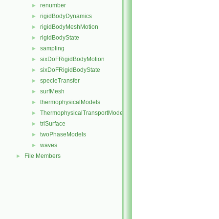
renumber
►
rigidBodyDynamics
►
rigidBodyMeshMotion
►
rigidBodyState
►
sampling
►
sixDoFRigidBodyMotion
►
sixDoFRigidBodyState
►
specieTransfer
►
surfMesh
►
thermophysicalModels
►
ThermophysicalTransportModels
►
triSurface
►
twoPhaseModels
►
waves
►
File Members
►