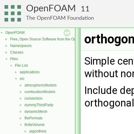
OpenFOAM
11
The OpenFOAM Foundation
OpenFOAM
▼
orthogon
Free, Open Source Software from the OpenFOAM Foundation
►
Namespaces
►
Classes
►
Simple cen
Files
▼
File List
▼
without no
applications
►
src
▼
atmosphericModels
►
Include de
combustionModels
►
conversion
►
orthogona
dummyThirdParty
►
dynamicMesh
►
fileFormats
►
finiteVolume
▼
algorithms
►