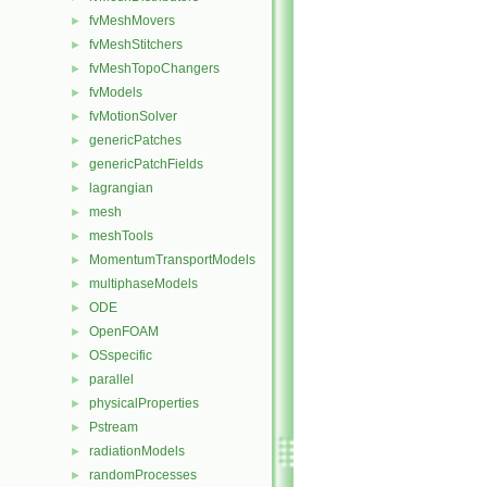
fvMeshMovers
►
fvMeshStitchers
►
fvMeshTopoChangers
►
fvModels
►
fvMotionSolver
►
genericPatches
►
genericPatchFields
►
lagrangian
►
mesh
►
meshTools
►
MomentumTransportModels
►
multiphaseModels
►
ODE
►
OpenFOAM
►
OSspecific
►
parallel
►
physicalProperties
►
Pstream
►
radiationModels
►
randomProcesses
►