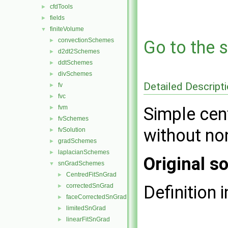
cfdTools
►
fields
►
finiteVolume
▼
convectionSchemes
►
Go to the s
d2dt2Schemes
►
ddtSchemes
►
divSchemes
►
Detailed Descript
fv
►
fvc
►
fvm
Simple cen
►
fvSchemes
►
without no
fvSolution
►
gradSchemes
►
laplacianSchemes
►
Original so
snGradSchemes
▼
CentredFitSnGrad
►
correctedSnGrad
Definition i
►
faceCorrectedSnGrad
►
limitedSnGrad
►
linearFitSnGrad
►