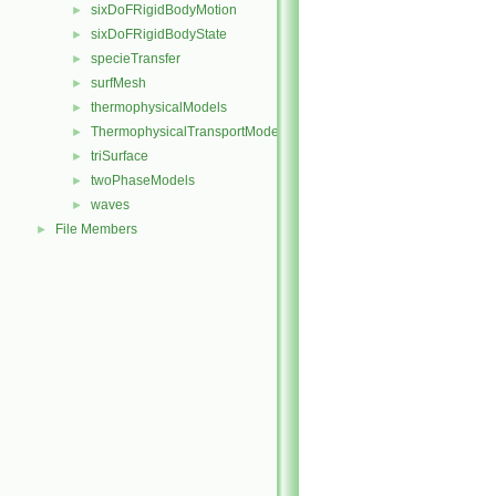
sixDoFRigidBodyMotion
►
sixDoFRigidBodyState
►
specieTransfer
►
surfMesh
►
thermophysicalModels
►
ThermophysicalTransportModels
►
triSurface
►
twoPhaseModels
►
waves
►
File Members
►