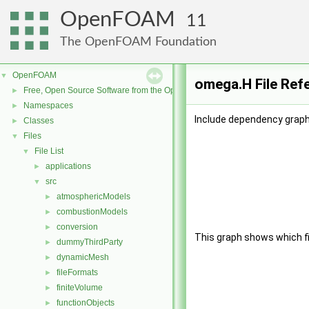
OpenFOAM
11
The OpenFOAM Foundation
OpenFOAM
▼
omega.H File Ref
Free, Open Source Software from the OpenFOAM Foundation
►
Namespaces
►
Include dependency graph
Classes
►
Files
▼
File List
▼
applications
►
src
▼
atmosphericModels
►
combustionModels
►
conversion
►
This graph shows which file
dummyThirdParty
►
dynamicMesh
►
fileFormats
►
finiteVolume
►
functionObjects
►