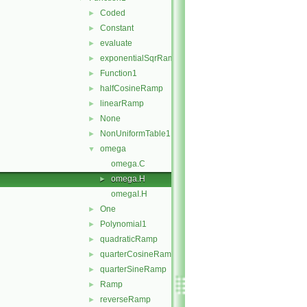
Coded
►
Constant
►
evaluate
►
exponentialSqrRamp
►
Function1
►
halfCosineRamp
►
linearRamp
►
None
►
NonUniformTable1
►
omega
▼
omega.C
omega.H
►
omegaI.H
One
►
Polynomial1
►
quadraticRamp
►
quarterCosineRamp
►
quarterSineRamp
►
Ramp
►
reverseRamp
►