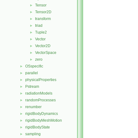
Tensor
►
Tensor2D
►
transform
►
triad
►
Tuple2
►
Vector
►
Vector2D
►
VectorSpace
►
zero
►
OSspecific
►
parallel
►
physicalProperties
►
Pstream
►
radiationModels
►
randomProcesses
►
renumber
►
rigidBodyDynamics
►
rigidBodyMeshMotion
►
rigidBodyState
►
sampling
►