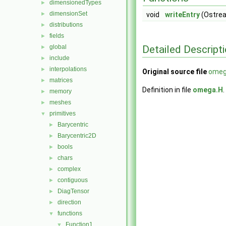
dimensionedTypes
►
dimensionSet
►
void
writeEntry
(Ostrea
distributions
►
fields
►
Detailed Descript
global
►
include
►
interpolations
►
Original source file
omeg
matrices
►
Definition in file
omega.H
.
memory
►
meshes
►
primitives
▼
Barycentric
►
Barycentric2D
►
bools
►
chars
►
complex
►
contiguous
►
DiagTensor
►
direction
►
functions
▼
Function1
▼