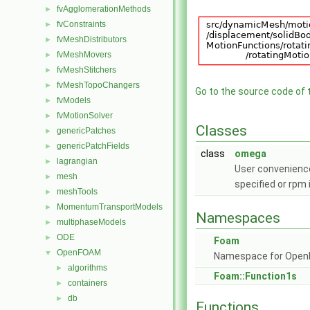
fvAgglomerationMethods
►
fvConstraints
►
fvMeshDistributors
►
fvMeshMovers
►
fvMeshStitchers
►
fvMeshTopoChangers
►
Go to the source code of th
fvModels
►
fvMotionSolver
►
Classes
genericPatches
►
genericPatchFields
►
class
omega
lagrangian
►
User convenience 
mesh
►
specified or rpm 
meshTools
►
MomentumTransportModels
►
Namespaces
multiphaseModels
►
ODE
►
Foam
OpenFOAM
▼
Namespace for Ope
algorithms
►
Foam::Function1s
containers
►
db
►
Functions