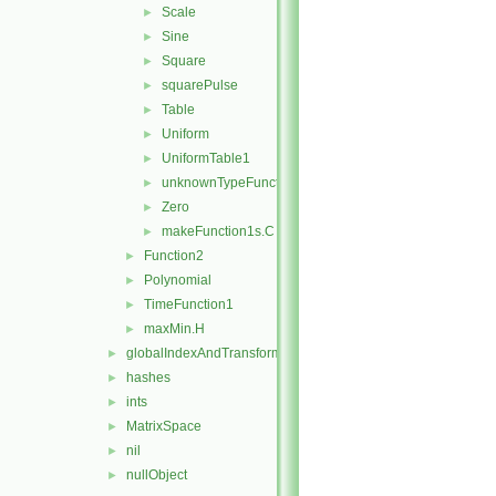
Scale
►
Sine
►
Square
►
squarePulse
►
Table
►
Uniform
►
UniformTable1
►
unknownTypeFunction1
►
Zero
►
makeFunction1s.C
►
Function2
►
Polynomial
►
TimeFunction1
►
maxMin.H
►
globalIndexAndTransform
►
hashes
►
ints
►
MatrixSpace
►
nil
►
nullObject
►