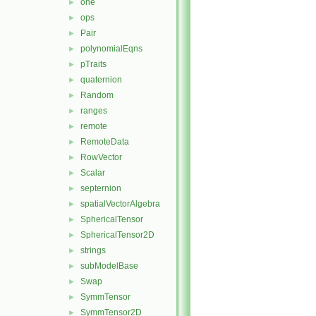
one
►
ops
►
Pair
►
polynomialEqns
►
pTraits
►
quaternion
►
Random
►
ranges
►
remote
►
RemoteData
►
RowVector
►
Scalar
►
septernion
►
spatialVectorAlgebra
►
SphericalTensor
►
SphericalTensor2D
►
strings
►
subModelBase
►
Swap
►
SymmTensor
►
SymmTensor2D
►