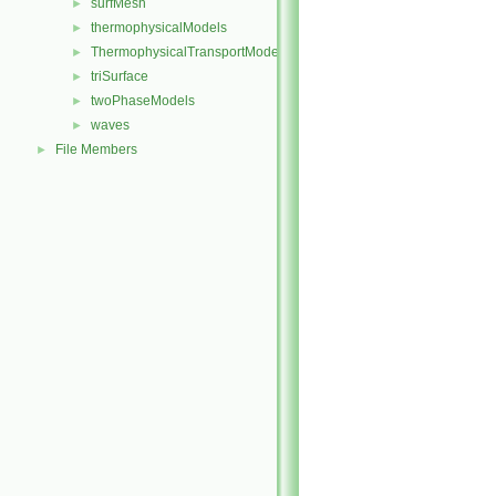
surfMesh
►
thermophysicalModels
►
ThermophysicalTransportModels
►
triSurface
►
twoPhaseModels
►
waves
►
File Members
►