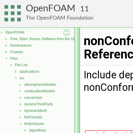
OpenFOAM
11
The OpenFOAM Foundation
OpenFOAM
▼
nonConf
Free, Open Source Software from the OpenFOAM Foundation
►
Namespaces
►
Referen
Classes
►
Files
▼
File List
▼
Include de
applications
►
src
▼
nonConfor
atmosphericModels
►
combustionModels
►
conversion
►
dummyThirdParty
►
dynamicMesh
►
fileFormats
►
finiteVolume
▼
algorithms
►