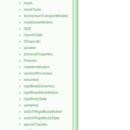
mesh
►
meshTools
►
MomentumTransportModels
►
multiphaseModels
►
ODE
►
OpenFOAM
►
OSspecific
►
parallel
►
physicalProperties
►
Pstream
►
radiationModels
►
randomProcesses
►
renumber
►
rigidBodyDynamics
►
rigidBodyMeshMotion
►
rigidBodyState
►
sampling
►
sixDoFRigidBodyMotion
►
sixDoFRigidBodyState
►
specieTransfer
►