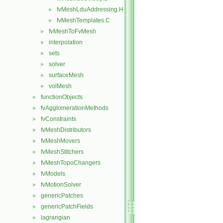
fvMeshLduAddressing.H
►
fvMeshTemplates.C
►
fvMeshToFvMesh
►
interpolation
►
sets
►
solver
►
surfaceMesh
►
volMesh
►
functionObjects
►
fvAgglomerationMethods
►
fvConstraints
►
fvMeshDistributors
►
fvMeshMovers
►
fvMeshStitchers
►
fvMeshTopoChangers
►
fvModels
►
fvMotionSolver
►
genericPatches
►
genericPatchFields
►
lagrangian
►