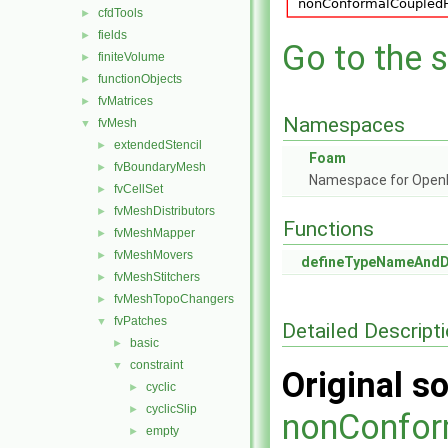
cfdTools
►
fields
►
Go to the s
finiteVolume
►
functionObjects
►
fvMatrices
►
Namespaces
fvMesh
▼
extendedStencil
►
Foam
fvBoundaryMesh
►
Namespace for Ope
fvCellSet
►
fvMeshDistributors
►
Functions
fvMeshMapper
►
fvMeshMovers
►
defineTypeNameAnd
fvMeshStitchers
►
fvMeshTopoChangers
►
fvPatches
▼
Detailed Descript
basic
►
constraint
▼
Original so
cyclic
►
cyclicSlip
►
nonConfor
empty
►