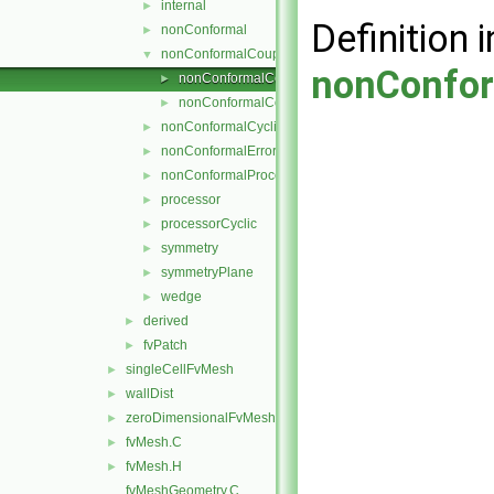
internal
►
Definition i
nonConformal
►
nonConformalCoupled
▼
nonConfor
nonConformalCoupledFvPatch.C
►
nonConformalCoupledFvPatch.H
►
nonConformalCyclic
►
nonConformalError
►
nonConformalProcessorCyclic
►
processor
►
processorCyclic
►
symmetry
►
symmetryPlane
►
wedge
►
derived
►
fvPatch
►
singleCellFvMesh
►
wallDist
►
zeroDimensionalFvMesh
►
fvMesh.C
►
fvMesh.H
►
fvMeshGeometry.C