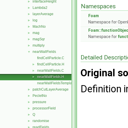
interfaceHeight
►
Namespaces
Lambda2
►
layerAverage
►
Foam
log
►
Namespace for Ope
MachNo
►
Foam::functionObje
mag
►
Namespace for
func
magSqr
►
multiply
►
nearWallFields
▼
Detailed Descript
findCellParticle.C
findCellParticle.H
►
Original so
nearWallFields.C
►
nearWallFields.H
►
nearWallFieldsTemplates.C
Definition i
patchCutLayerAverage
►
PecletNo
►
pressure
►
processorField
►
Q
►
randomise
►
readFields
►