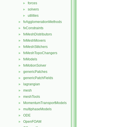
forces
►
solvers
►
utilities
►
fvAgglomerationMethods
►
fvConstraints
►
fvMeshDistributors
►
fvMeshMovers
►
fvMeshStitchers
►
fvMeshTopoChangers
►
fvModels
►
fvMotionSolver
►
genericPatches
►
genericPatchFields
►
lagrangian
►
mesh
►
meshTools
►
MomentumTransportModels
►
multiphaseModels
►
ODE
►
OpenFOAM
►