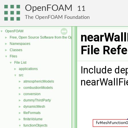
OpenFOAM
11
The OpenFOAM Foundation
OpenFOAM
▼
nearWall
Free, Open Source Software from the OpenFOAM Foundation
►
Namespaces
►
File Ref
Classes
►
Files
▼
File List
▼
Include de
applications
►
src
▼
nearWallFi
atmosphericModels
►
combustionModels
►
conversion
►
dummyThirdParty
►
dynamicMesh
►
fileFormats
►
finiteVolume
►
functionObjects
▼