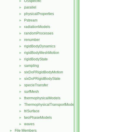
OSspecific
►
parallel
►
physicalProperties
►
Pstream
►
radiationModels
►
randomProcesses
►
renumber
►
rigidBodyDynamics
►
rigidBodyMeshMotion
►
rigidBodyState
►
sampling
►
sixDoFRigidBodyMotion
►
sixDoFRigidBodyState
►
specieTransfer
►
surfMesh
►
thermophysicalModels
►
ThermophysicalTransportModels
►
triSurface
►
twoPhaseModels
►
waves
►
File Members
►