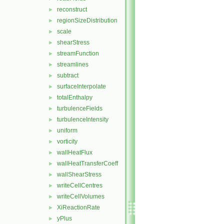
reconstruct
►
regionSizeDistribution
►
scale
►
shearStress
►
streamFunction
►
streamlines
►
subtract
►
surfaceInterpolate
►
totalEnthalpy
►
turbulenceFields
►
turbulenceIntensity
►
uniform
►
vorticity
►
wallHeatFlux
►
wallHeatTransferCoeff
►
wallShearStress
►
writeCellCentres
►
writeCellVolumes
►
XiReactionRate
►
yPlus
►