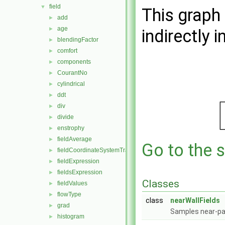
field
▼
This graph 
add
►
age
►
indirectly i
blendingFactor
►
comfort
►
components
►
CourantNo
►
cylindrical
►
ddt
►
div
►
divide
►
enstrophy
►
fieldAverage
►
Go to the s
fieldCoordinateSystemTransform
►
fieldExpression
►
fieldsExpression
►
Classes
fieldValues
►
flowType
►
class
nearWallFields
grad
►
Samples near-pa
histogram
►