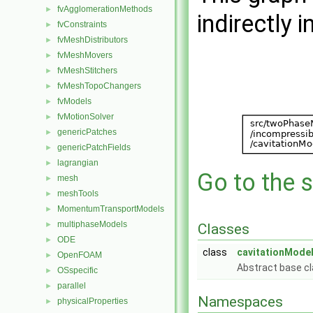
fvAgglomerationMethods
►
indirectly i
fvConstraints
►
fvMeshDistributors
►
fvMeshMovers
►
fvMeshStitchers
►
fvMeshTopoChangers
►
fvModels
►
fvMotionSolver
►
genericPatches
►
genericPatchFields
►
lagrangian
►
Go to the s
mesh
►
meshTools
►
MomentumTransportModels
►
multiphaseModels
►
Classes
ODE
►
class
cavitationMode
OpenFOAM
►
Abstract base cl
OSspecific
►
parallel
►
Namespaces
physicalProperties
►