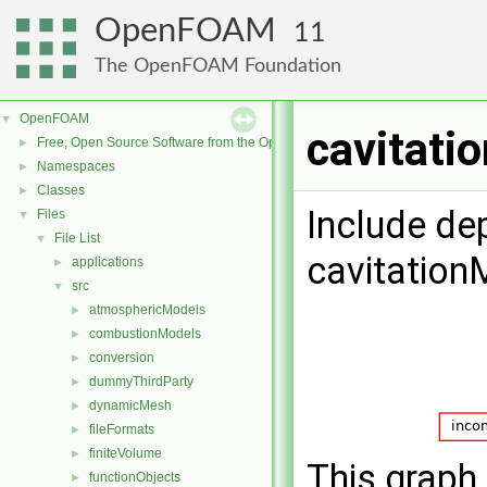
OpenFOAM
11
The OpenFOAM Foundation
OpenFOAM
▼
cavitati
Free, Open Source Software from the OpenFOAM Foundation
►
Namespaces
►
Classes
►
Include de
Files
▼
File List
▼
cavitation
applications
►
src
▼
atmosphericModels
►
combustionModels
►
conversion
►
dummyThirdParty
►
dynamicMesh
►
fileFormats
►
finiteVolume
►
This graph 
functionObjects
►