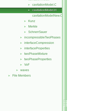
cavitationModel.C
►
cavitationModel.H
►
cavitationModelNew.C
Kunz
►
Merkle
►
SchnerrSauer
►
incompressibleTwoPhases
►
interfaceCompression
►
interfaceProperties
►
twoPhaseMixture
►
twoPhaseProperties
►
VoF
►
waves
►
File Members
►