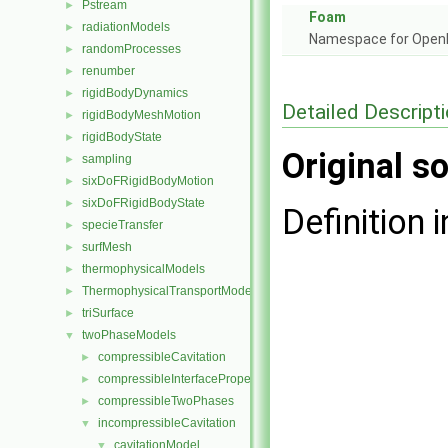
Pstream
►
Foam
radiationModels
►
Namespace for Ope
randomProcesses
►
renumber
►
rigidBodyDynamics
►
Detailed Descript
rigidBodyMeshMotion
►
rigidBodyState
►
Original so
sampling
►
sixDoFRigidBodyMotion
►
sixDoFRigidBodyState
►
Definition i
specieTransfer
►
surfMesh
►
thermophysicalModels
►
ThermophysicalTransportModels
►
triSurface
►
twoPhaseModels
▼
compressibleCavitation
►
compressibleInterfaceProperties
►
compressibleTwoPhases
►
incompressibleCavitation
▼
cavitationModel
▼