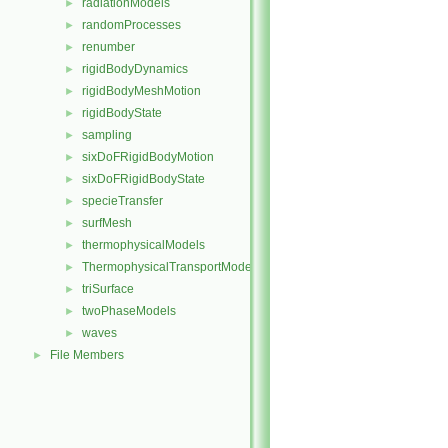
radiationModels
►
randomProcesses
►
renumber
►
rigidBodyDynamics
►
rigidBodyMeshMotion
►
rigidBodyState
►
sampling
►
sixDoFRigidBodyMotion
►
sixDoFRigidBodyState
►
specieTransfer
►
surfMesh
►
thermophysicalModels
►
ThermophysicalTransportModels
►
triSurface
►
twoPhaseModels
►
waves
►
File Members
►