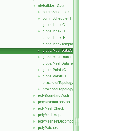
globalMeshData
▼
commSchedule.C
►
commSchedule.H
►
globalIndex.C
globalIndex.H
►
globalIndexI.H
globalIndexTemplates.C
globalMeshData.C
►
globalMeshData.H
►
globalMeshDataTemplates.C
globalPoints.C
►
globalPoints.H
►
processorTopology.C
processorTopology.H
►
polyBoundaryMesh
►
polyDistributionMap
►
polyMeshCheck
►
polyMeshMap
►
polyMeshTetDecomposition
►
polyPatches
►