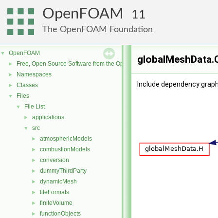
OpenFOAM
11
The OpenFOAM Foundation
OpenFOAM
▼
globalMeshData.C
Free, Open Source Software from the OpenFOAM Foundation
►
Namespaces
►
Include dependency graph
Classes
►
Files
▼
File List
▼
applications
►
src
▼
atmosphericModels
►
combustionModels
►
conversion
►
dummyThirdParty
►
dynamicMesh
►
fileFormats
►
finiteVolume
►
functionObjects
►