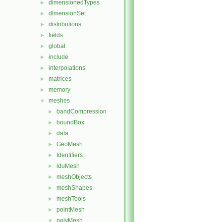
dimensionedTypes
►
dimensionSet
►
distributions
►
fields
►
global
►
include
►
interpolations
►
matrices
►
memory
►
meshes
▼
bandCompression
►
boundBox
►
data
►
GeoMesh
►
Identifiers
►
lduMesh
►
meshObjects
►
meshShapes
►
meshTools
►
pointMesh
►
polyMesh
▼