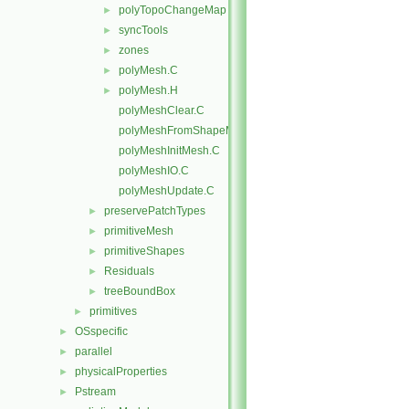
polyTopoChangeMap
►
syncTools
►
zones
►
polyMesh.C
►
polyMesh.H
►
polyMeshClear.C
polyMeshFromShapeMesh.C
polyMeshInitMesh.C
polyMeshIO.C
polyMeshUpdate.C
preservePatchTypes
►
primitiveMesh
►
primitiveShapes
►
Residuals
►
treeBoundBox
►
primitives
►
OSspecific
►
parallel
►
physicalProperties
►
Pstream
►