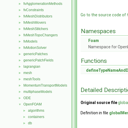
fvAgglomerationMethods
►
fvConstraints
►
Go to the source code of th
fvMeshDistributors
►
fvMeshMovers
►
fvMeshStitchers
►
Namespaces
fvMeshTopoChangers
►
Foam
fvModels
►
Namespace for Ope
fvMotionSolver
►
genericPatches
►
Functions
genericPatchFields
►
lagrangian
►
defineTypeNameAnd
mesh
►
meshTools
►
MomentumTransportModels
►
Detailed Descript
multiphaseModels
►
ODE
►
Original source file
glob
OpenFOAM
▼
algorithms
►
Definition in file
globalMe
containers
►
db
►